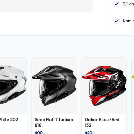
White 202
Semi Flat Titanium
Dakar Black/Red
818
132
400,-
440,-