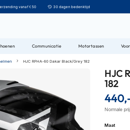
Ga
verzending vanaf € 50
30 dagen bedenktijd
naar
de
inhoud
choenen
Communicatie
Motortassen
Voor
helmen
HJC RPHA-60 Dakar Black/Grey 182
HJC R
182
440,
Normale pri
Maat