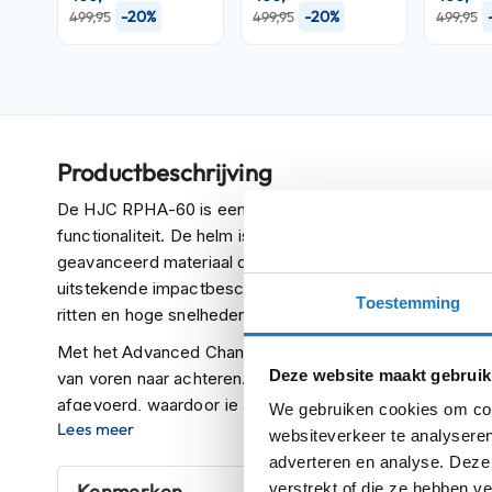
-20%
-20%
499,95
499,95
499,95
Crosshelmen
Fietshelmen
Helm
accessoires
Vizieren
Productbeschrijving
Pinlocks
De HJC RPHA-60 is een integraalhelm die de perfecte ba
Tear-
functionaliteit. De helm is vervaardigd met de Premium I
offs
geavanceerd materiaal dat epoxy en glasvezel combineer
uitstekende impactbescherming, terwijl de helm lichtgewi
Crossbrillen
Toestemming
ritten en hoge snelheden.
Oordoppen
Met het Advanced Channeling Ventilation System biedt
Onderhoud
Deze website maakt gebruik
van voren naar achteren. Dankzij drie inlaten en vier uit
helm
afgevoerd, waardoor je altijd koel en comfortabel blij
We gebruiken cookies om cont
Lees meer
Helm
aerodynamische schaalstructuur vermindert luchtweerstan
websiteverkeer te analyseren
houder
snelheden.
adverteren en analyse. Deze
&
verstrekt of die ze hebben v
Kenmerken