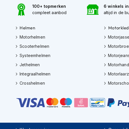
Gore-
100+ topmerken
6 winkels i
Tex
compleet aanbod
altijd in de b
motorbroeken
Kevlar
Helmen
Motorkled
motorbroeken
Motorhelmen
Motorjass
Cargo
Scooterhelmen
Motorbro
motorbroeken
Systeemhelmen
Motorjean
Motorjeans
Jethelmen
Motorhan
Motorpakken
Integraalhelmen
Motorlaar
Heren
motorpak
Crosshelmen
Motorsch
Dames
motorpak
Eendelig
motorpak
Tweedelig