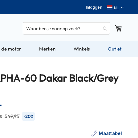
Taal
Inloggen
Winkel
 de motor
Merken
Winkels
Outlet
PHA-60 Dakar Black/Grey
-
js
549,95
-20%
Maattabel