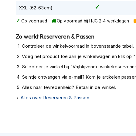
combineert state-of-the-art technologie met gebruiksge
Tex
XXL (62-63cm)
die topprestaties eisen.
motorjassen
Op voorraad
Op voorraad bij HJC 2-4 werkdagen
Motorbroeken
Heren
Zo werkt Reserveren & Passen
motorbroeken
Controleer de winkelvoorraad in bovenstaande tabel.
Dames
Voeg het product toe aan je winkelwagen en klik op "I
motorbroeken
Selecteer je winkel bij "Vrijblijvende winkelreservering
Doorwaai
motorbroeken
Seintje ontvangen via e-mail? Kom je artikelen passen
Waterdichte
Alles naar tevredenheid? Betaal in de winkel.
motorbroeken
Alles over Reserveren & Passen
Leren
motorbroeken
Textiel
motorbroeken