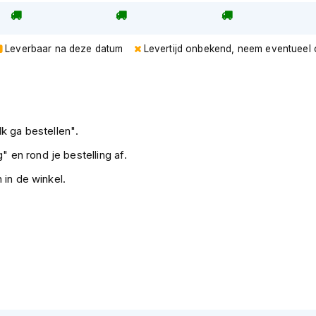
mak en is de ideale keuze voor motorrijders
Leverbaar na deze datum
Levertijd onbekend, neem eventueel 
k ga bestellen".
" en rond je bestelling af.
 in de winkel.