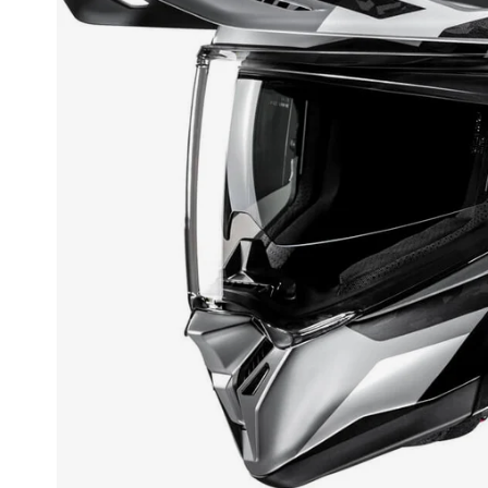
Race
helmen
Retro
helmen
Stille
motorhelmen
Flip
back
helmen
Heren
motorhelmen
Dames
motorhelmen
Kinder
motorhelmen
Scooterhelmen