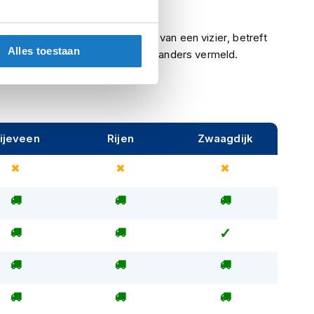
Ja
Indien een helm is voorzien van een vizier, betreft
Alles toestaan
het een helder vizier, tenzij anders vermeld.
ijeveen
Rijen
Zwaagdijk