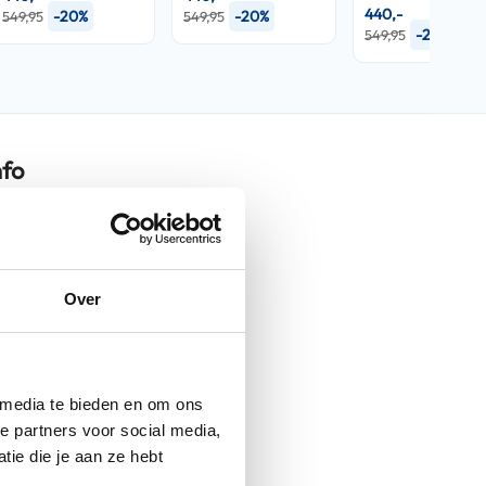
440,-
-20%
-20%
549,95
549,95
-20%
549,95
nfo
RPHA-60
Over
Dakar Black/Grey 182
Helmen
 media te bieden en om ons
Integraalhelmen
e partners voor social media,
ie die je aan ze hebt
Meegeleverd