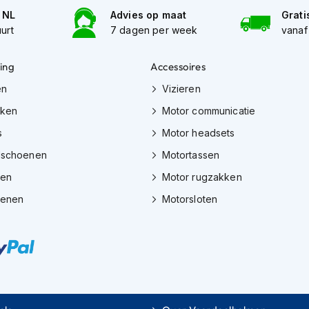
n NL
Advies op maat
Grati
uurt
7 dagen per week
vanaf
ing
Accessoires
en
Vizieren
eken
Motor communicatie
s
Motor headsets
dschoenen
Motortassen
zen
Motor rugzakken
oenen
Motorsloten