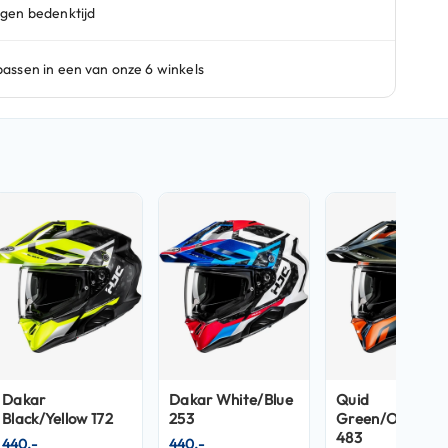
Dakar
Dakar White/Blue
Quid
Black/Yellow 172
253
Green/Orange
483
440,-
440,-