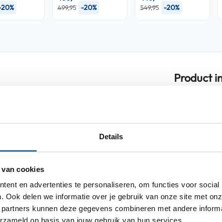
-20%
-20%
-20%
499,95
549,95
Product i
Meer
lans biedt tussen veiligheid, comfort en
Merk
informatie
ntegrated Matrix (P.I.M.™), een
t. Dit innovatieve ontwerp biedt
cht en duurzaam blijft, ideaal voor lange
Model
Details
Kleurstelling
 de HJC RPHA-60 een optimale luchtstroom
 van cookies
laten wordt warmte en vocht efficiënt
Producttype
ft, ongeacht de weersomstandigheden. De
ent en advertenties te personaliseren, om functies voor social
Categorie
d en verhoogt de stabiliteit, zelfs bij hoge
. Ook delen we informatie over je gebruik van onze site met onz
 partners kunnen deze gegevens combineren met andere informat
Pinlock
erzameld op basis van jouw gebruik van hun services.