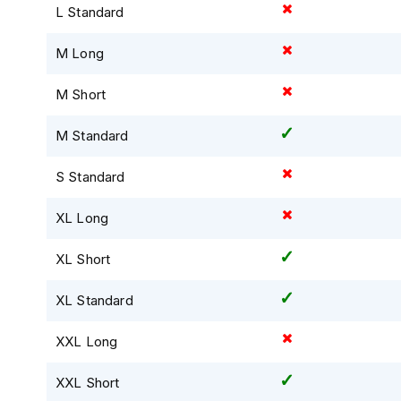
L Standard
Tex
motorjassen
M Long
Motorbroeken
Heren
M Short
motorbroeken
M Standard
Dames
motorbroeken
S Standard
Doorwaai
XL Long
motorbroeken
Waterdichte
XL Short
motorbroeken
XL Standard
Leren
motorbroeken
XXL Long
Textiel
motorbroeken
XXL Short