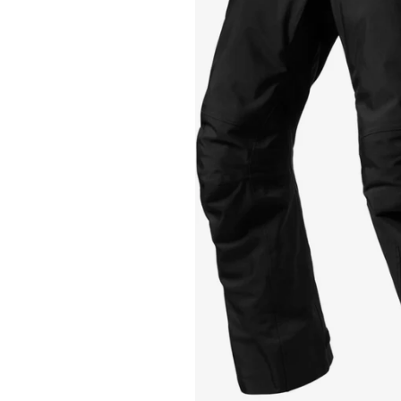
Race
helmen
Retro
helmen
Stille
motorhelmen
Flip
back
helmen
Heren
motorhelmen
Dames
motorhelmen
Kinder
motorhelmen
Scooterhelmen