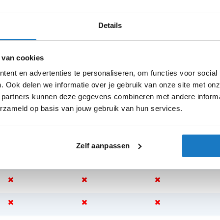
veilig opgeborgen, zonder extra bulk. De
Regenvoeri
t, stijl en uitzonderlijke bescherming,
Details
Warmtevoer
 van cookies
ent en advertenties te personaliseren, om functies voor social
. Ook delen we informatie over je gebruik van onze site met onz
 partners kunnen deze gegevens combineren met andere informat
erzameld op basis van jouw gebruik van hun services.
sterdam
Apeldoorn
Eibergen
N
Zelf aanpassen