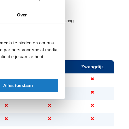
ng
Directlaminaat
Over
ing
Uitneembare warmtevoering
 media te bieden en om ons
e partners voor social media,
ie die je aan ze hebt
ijeveen
Rijen
Zwaagdijk
Alles toestaan