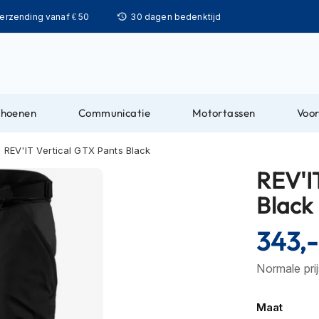
Ga
verzending vanaf € 50
30 dagen bedenktijd
naar
de
inhoud
choenen
Communicatie
Motortassen
Voor
REV'IT Vertical GTX Pants Black
REV'I
Black
343,-
Normale pri
Maat