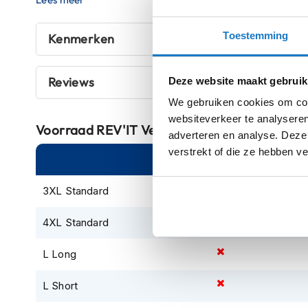
bevestigen. Met twee zakken in de taille zijn je spullen 
kapstok
gloednieuwe Vertical GTX Pants van Re'VIt bieden comfor
Motorkleding
Toestemming
Kenmerken
waardoor ze de perfecte keuze zijn voor de open weg.
Motorjassen
Heren
Reviews
Deze website maakt gebruik
motorjassen
We gebruiken cookies om cont
Dames
websiteverkeer te analyseren
motorjassen
Voorraad
REV'IT Vertical GTX Pants Black
adverteren en analyse. Deze
Doorwaai
verstrekt of die ze hebben v
Online
Am
motorjassen
Waterdichte
3XL Standard
motorjassen
4XL Standard
Leren
motorjassen
L Long
Textiele
motorjassen
L Short
Gore-