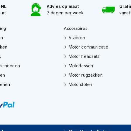
n NL
Advies op maat
Grati
uurt
7 dagen per week
vanaf
ing
Accessoires
en
Vizieren
eken
Motor communicatie
s
Motor headsets
dschoenen
Motortassen
zen
Motor rugzakken
oenen
Motorsloten