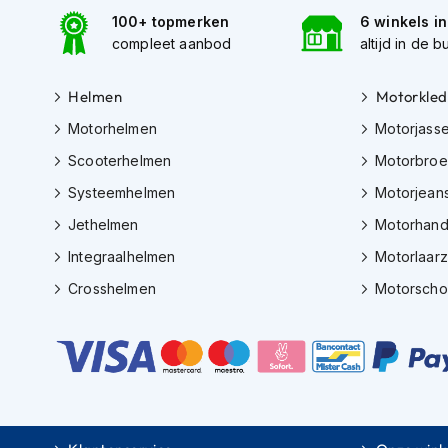
motorpak
100+ topmerken
6 winkels i
Motorhoodies
compleet aanbod
altijd in de b
Regenkleding
Helmen
Motorkled
Onderkleding
Motorhelmen
Motorjass
Balaclavas
en
Scooterhelmen
Motorbro
helmmutsen
Systeemhelmen
Motorjean
Koelvesten
Jethelmen
Motorhan
Motorsokken
Integraalhelmen
Motorlaar
Nekwarmers
Crosshelmen
Motorsch
en
windcollars
Verwarmde
onderkleding
Protectie