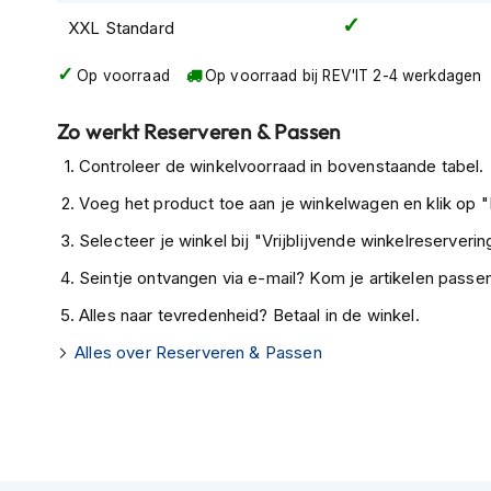
Gore-
XXL Standard
Tex
motorbroeken
Op voorraad
Op voorraad bij REV'IT 2-4 werkdagen
Kevlar
motorbroeken
Zo werkt Reserveren & Passen
Cargo
Controleer de winkelvoorraad in bovenstaande tabel.
motorbroeken
Voeg het product toe aan je winkelwagen en klik op "I
Motorjeans
Selecteer je winkel bij "Vrijblijvende winkelreservering
Motorpakken
Seintje ontvangen via e-mail? Kom je artikelen passen
Heren
motorpak
Alles naar tevredenheid? Betaal in de winkel.
Dames
Alles over Reserveren & Passen
motorpak
Eendelig
motorpak
Tweedelig