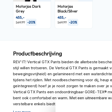
Crosshelmen
Motorjas
Dark
Motorjas
Grey
Black/Silver
Fietshelmen
455,-
455,-
-20%
-20%
569,99
569,99
Helm
accessoires
Vizieren
Pinlocks
Tear-
Productbeschrijving
offs
REV'IT! Vertical GTX Pants bieden de allerbeste besche
Crossbrillen
stijl willen trotseren. De Vertical GTX Pants is gemaakt 
bewegingsvrijheid) en gelamineerd met een waterdichte 
Oordoppen
tijdens het rijden. Met noodbescherming voor dij, heup e
Onderhoud
geïntegreerd) hoef je je nooit zorgen te maken over je 
helm
Vertical GTX Pants een ondoordringbaar GORE-TEX® memb
bent ook comfortabel en warm. Met een uitneembare war
Helm
verstelbare enkels biedt deze broek ultieme aanpassin
houder
je aansluitingen in de taille en bij de enkels, zodat je S
&
Lees meer