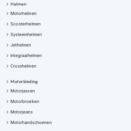
Helmen
K
i
Motorhelmen
n
d
Scooterhelmen
e
r
Systeemhelmen
m
o
Jethelmen
t
o
Integraalhelmen
r
h
Crosshelmen
e
l
Motorkleding
m
e
Motorjassen
n
Motorbroeken
S
c
Motorjeans
o
o
Motorhandschoenen
t