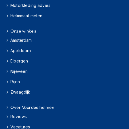
H
Motorkleding advies
e
r
Helmmaat meten
e
n
s
Onze winkels
c
o
Amsterdam
o
Apeldoorn
t
e
Eibergen
r
h
Nijeveen
e
l
Rijen
m
e
Zwaagdijk
n
D
Over Voordeelhelmen
a
Reviews
m
e
Vacatures
s