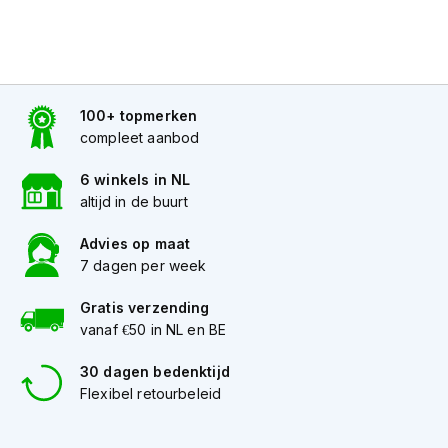
h
e
l
m
e
n
100+ topmerken
compleet aanbod
D
a
m
6 winkels in NL
e
altijd in de buurt
s
m
Advies op maat
o
7 dagen per week
t
o
Gratis verzending
r
h
vanaf €50 in NL en BE
e
l
30 dagen bedenktijd
m
Flexibel retourbeleid
e
n