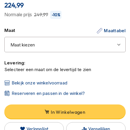
C
100
100
% of
224,99
de
a
afbeeldingen-
r
Normale prijs
249,99
-10%
b
gallerij
o
n
Maat
Maattabel
h
e
l
m
e
n
Levering:
Selecteer een maat om de levertijd te zien
E
n
Bekijk onze winkelvoorraad
d
u
Reserveren en passen in de winkel?
r
o
h
In Winkelwagen
e
l
m
Verlanglijst
Vergelijken
e