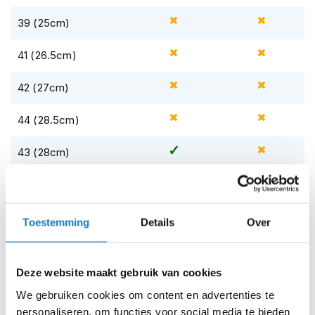
m
e
39 (25cm)
n
41 (26.5cm)
S
t
i
42 (27cm)
l
l
44 (28.5cm)
e
m
o
43 (28cm)
t
o
45 (29cm)
r
h
47 (30.5cm)
e
Toestemming
Details
Over
l
m
46 (30cm)
e
n
Deze website maakt gebruik van cookies
Op voorraad
We gebruiken cookies om content en advertenties te
F
Op voorraad bij REV'IT 2-4 werkdagen
personaliseren, om functies voor social media te bieden
l