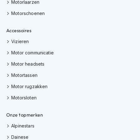
e
Motorlaarzen
r
Motorschoenen
h
e
l
Accessoires
m
e
Vizieren
n
Motor communicatie
B
o
Motor headsets
x
e
Motortassen
r
h
Motor rugzakken
e
l
Motorsloten
m
e
Onze topmerken
n
Alpinestars
F
a
Dainese
s