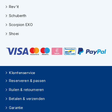
h
Rev'it
i
o
Schuberth
n
h
Scorpion EXO
e
l
Shoei
m
e
n
V
e
s
p
Klantenservice
a
h
Reserveren & passen
e
l
Ruilen & retourneren
m
Betalen & verzenden
e
n
Garantie