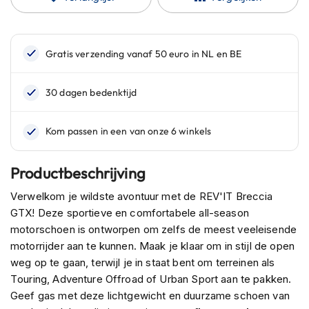
n
H
e
l
m
e
n
m
e
t
z
o
Productbeschrijving
n
n
Verwelkom je wildste avontuur met de REV'IT Breccia
e
GTX! Deze sportieve en comfortabele all-season
v
motorschoen is ontworpen om zelfs de meest veeleisende
i
motorrijder aan te kunnen. Maak je klaar om in stijl de open
z
i
weg op te gaan, terwijl je in staat bent om terreinen als
e
Touring, Adventure Offroad of Urban Sport aan te pakken.
r
Geef gas met deze lichtgewicht en duurzame schoen van