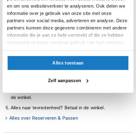
Leverbaar na deze datum
i
en om ons websiteverkeer te analyseren. Ook delen we
p
informatie over je gebruik van onze site met onze
Levertijd onbekend, neem eventueel contact met ons op
b
partners voor social media, adverteren en analyse. Deze
a
Niet meer leverbaar
partners kunnen deze gegevens combineren met andere
c
k
Zo werkt Reserveren & Passen
informatie die je aan ze hebt verstrekt of die ze hebben
h
verzameld op basis van jouw gebruik van hun services.
Controleer de winkelvoorraad in bovenstaande tabel.
e
l
Voeg het product toe aan je winkelwagen en klik op "Ik
m
ga bestellen".
e
Alles toestaan
n
Selecteer je winkel bij "Vrijblijvende winkelreservering"
en rond je bestelling af.
H
Zelf aanpassen
e
Seintje ontvangen via e-mail? Kom je artikelen passen in
r
de winkel.
e
n
Alles naar tevredenheid? Betaal in de winkel.
m
o
Alles over Reserveren & Passen
t
o
r