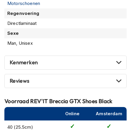
Motorschoenen
m
e
Regenvoering
n
Directlaminaat
R
a
Sexe
c
Man, Unisex
e
h
e
l
Kenmerken
m
e
n
Reviews
R
e
t
Voorraad
REV'IT Breccia GTX Shoes Black
r
o
Online
Amsterdam
h
e
40 (25.5cm)
l