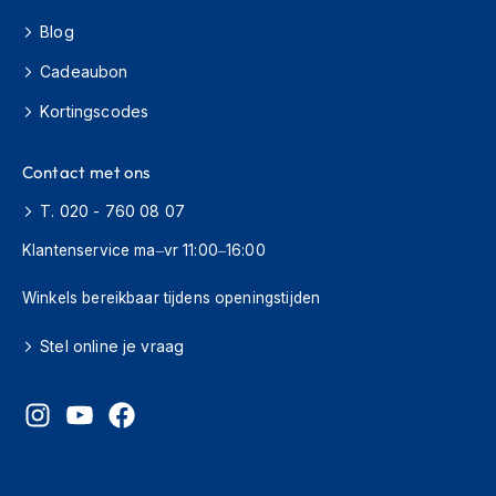
s
Blog
c
o
Cadeaubon
o
t
Kortingscodes
e
r
h
Contact met ons
e
l
T. 020 - 760 08 07
m
e
Klantenservice ma–vr 11:00–16:00
n
Winkels bereikbaar tijdens openingstijden
K
i
Stel online je vraag
n
d
e
r
s
c
o