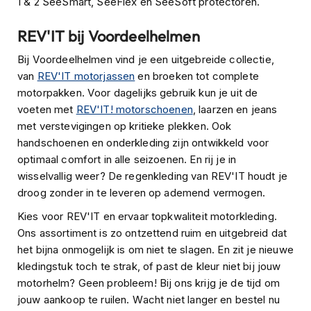
1 & 2 SeeSmart, SeeFlex en SeeSoft protectoren.
s
c
REV'IT bij Voordeelhelmen
o
o
Bij Voordeelhelmen vind je een uitgebreide collectie,
t
van
REV'IT motorjassen
en broeken tot complete
e
r
motorpakken. Voor dagelijks gebruik kun je uit de
h
voeten met
REV'IT! motorschoenen
, laarzen en jeans
e
met verstevigingen op kritieke plekken. Ook
l
handschoenen en onderkleding zijn ontwikkeld voor
m
e
optimaal comfort in alle seizoenen. En rij je in
n
wisselvallig weer? De regenkleding van REV'IT houdt je
droog zonder in te leveren op ademend vermogen.
K
i
Kies voor REV'IT en ervaar topkwaliteit motorkleding.
n
Ons assortiment is zo ontzettend ruim en uitgebreid dat
d
e
het bijna onmogelijk is om niet te slagen. En zit je nieuwe
r
kledingstuk toch te strak, of past de kleur niet bij jouw
s
motorhelm? Geen probleem! Bij ons krijg je de tijd om
c
jouw aankoop te ruilen. Wacht niet langer en bestel nu
o