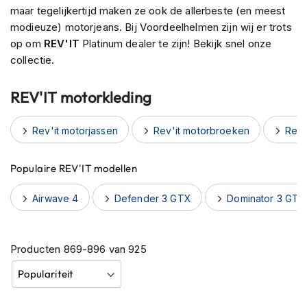
h
maar tegelijkertijd maken ze ook de allerbeste (en meest
e
modieuze) motorjeans. Bij Voordeelhelmen zijn wij er trots
l
op om
REV'IT
Platinum dealer te zijn! Bekijk snel onze
m
collectie.
e
n
REV'IT motorkleding
B
l
u
Rev'it motorjassen
Rev'it motorbroeken
Rev'
e
t
o
Populaire REV'IT modellen
o
t
Airwave 4
Defender 3 GTX
Dominator 3 GTX
h
h
e
l
Producten
869
-
896
van
925
m
e
n