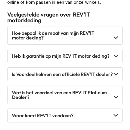
o
online of kom passen in een van onze winkels.
t
e
Veelgestelde vragen over REV'IT
r
motorkleding
h
e
Hoe bepaal ik de maat van mijn REV'IT
l
motorkleding?
m
e
n
Heb ik garantie op mijn REV'IT motorkleding?
S
y
s
Is Voordeelhelmen een officiële REV'IT dealer?
t
e
e
Wat is het voordeel van een REV'IT Platinum
m
Dealer?
h
e
l
Waar komt REV'IT vandaan?
m
e
n