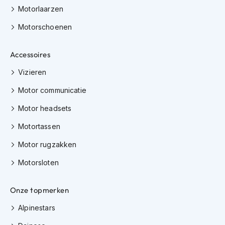
m
Motorlaarzen
e
n
Motorschoenen
H
Accessoires
e
l
Vizieren
m
a
Motor communicatie
c
c
Motor headsets
e
s
Motortassen
s
o
Motor rugzakken
i
r
Motorsloten
e
s
Onze topmerken
V
Alpinestars
i
z