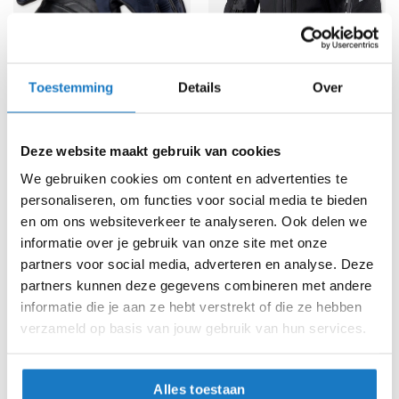
e
r
h
e
l
Toestemming
Details
Over
m
REV'IT
Motorhandschoenen
REV'IT
Motorjas
e
Cassini 2 H2O Ladies
Defender 4 GTX
n
89,99
729,99
Deze website maakt gebruik van cookies
B
o
We gebruiken cookies om content en advertenties te
x
personaliseren, om functies voor social media te bieden
e
en om ons websiteverkeer te analyseren. Ook delen we
r
h
informatie over je gebruik van onze site met onze
e
partners voor social media, adverteren en analyse. Deze
l
partners kunnen deze gegevens combineren met andere
m
informatie die je aan ze hebt verstrekt of die ze hebben
e
n
verzameld op basis van jouw gebruik van hun services.
F
a
REV'IT
Motorjas
REV'IT
Motorjas
Alles toestaan
s