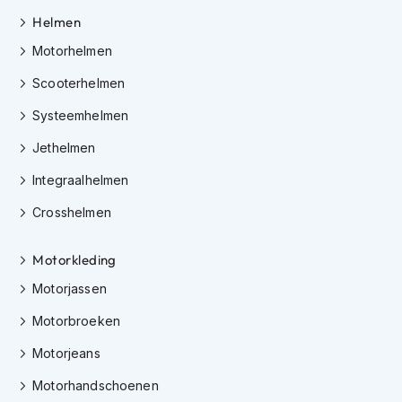
m
Helmen
e
n
Motorhelmen
C
Scooterhelmen
r
o
Systeemhelmen
s
s
Jethelmen
h
e
Integraalhelmen
l
m
Crosshelmen
e
n
Motorkleding
F
Motorjassen
i
e
Motorbroeken
t
s
Motorjeans
h
e
Motorhandschoenen
l