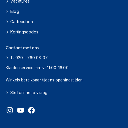
Vacatures
O
Blog
n
d
Cadeaubon
e
r
Kortingscodes
h
o
u
Contact met ons
d
h
T. 020 - 760 08 07
e
l
Klantenservice ma–vr 11:00–16:00
m
Winkels bereikbaar tijdens openingstijden
H
e
Stel online je vraag
l
m
h
o
u
d
e