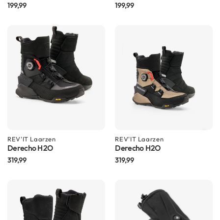
P
199,99
199,99
i
l
o
t
e
n
h
e
l
m
e
n
P
REV'IT
Laarzen
REV'IT
Laarzen
i
Derecho H2O
Derecho H2O
n
319,99
319,99
l
o
c
k
h
e
l