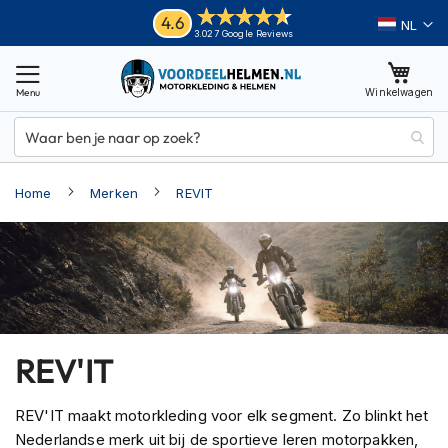
Ga
Helmen
4.6
Taal
3.027 Google Reviews
naar
M
de
o
inhoud
Winkelwagen
t
o
r
h
e
Home
Merken
REVIT
l
m
e
n
A
d
v
e
REV'IT
n
t
u
REV'IT maakt motorkleding voor elk segment. Zo blinkt het
r
Nederlandse merk uit bij de sportieve leren motorpakken,
e