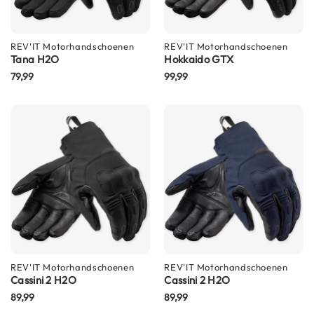
h
e
l
m
REV'IT
Motorhandschoenen
REV'IT
Motorhandschoenen
e
Tana H2O
Hokkaido GTX
n
79,99
99,99
D
a
m
e
s
m
o
t
o
r
h
e
l
REV'IT
Motorhandschoenen
REV'IT
Motorhandschoenen
m
Cassini 2 H2O
Cassini 2 H2O
e
89,99
n
89,99