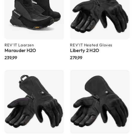
m
e
n
R
a
c
e
REV'IT
Laarzen
REV'IT
Heated Gloves
h
Marauder H2O
Liberty 2 H2O
e
239,99
279,99
l
m
e
n
R
e
t
r
o
h
e
l