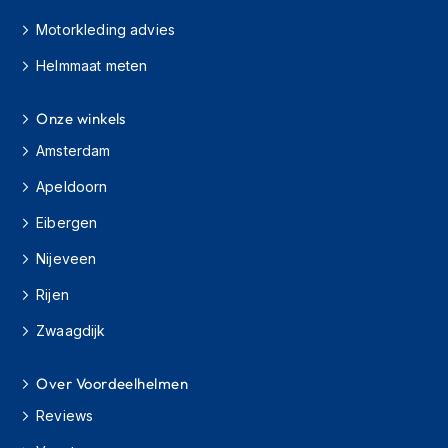
Motorkleding advies
C
r
Helmmaat meten
o
s
s
Onze winkels
b
r
Amsterdam
i
Apeldoorn
l
l
Eibergen
e
n
Nijeveen
O
Rijen
o
r
Zwaagdijk
d
o
p
Over Voordeelhelmen
p
Reviews
e
n