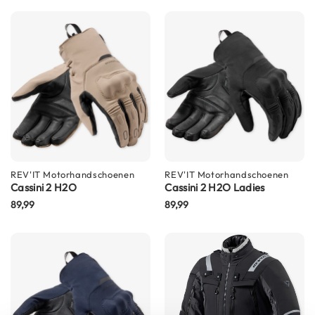
K
i
n
d
e
r
m
o
t
o
r
h
e
REV'IT
Motorhandschoenen
REV'IT
Motorhandschoenen
l
Cassini 2 H2O
Cassini 2 H2O Ladies
m
89,99
89,99
e
n
S
c
o
o
t