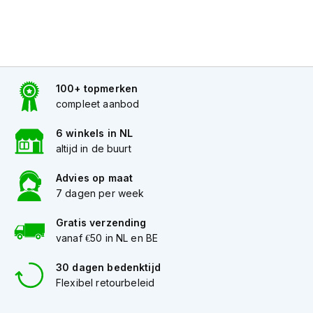
J
e
t
h
e
100+ topmerken
l
m
compleet aanbod
e
n
6 winkels in NL
altijd in de buurt
I
n
Advies op maat
t
7 dagen per week
e
g
Gratis verzending
r
a
vanaf €50 in NL en BE
a
l
30 dagen bedenktijd
h
Flexibel retourbeleid
e
l