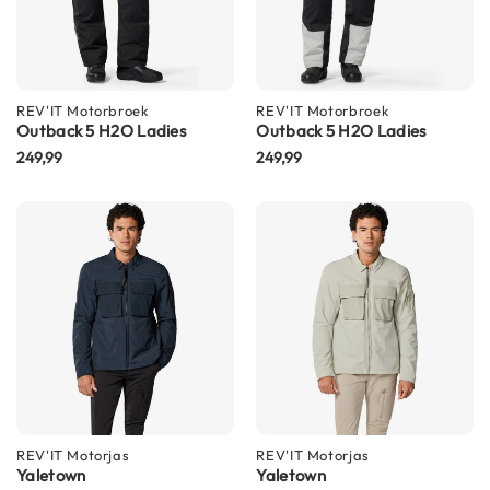
n
H
e
l
REV'IT
Motorbroek
REV'IT
Motorbroek
m
Outback 5 H2O Ladies
Outback 5 H2O Ladies
e
249,99
249,99
n
m
e
t
z
o
n
n
e
v
i
z
i
e
r
REV'IT
Motorjas
REV'IT
Motorjas
Yaletown
Yaletown