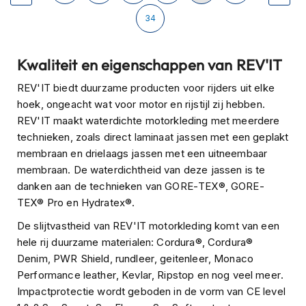
H
e
lees
Pagina
34
r
e
momenteel
n
Kwaliteit en eigenschappen van REV'IT
s
pagina
c
REV'IT biedt duurzame producten voor rijders uit elke
o
hoek, ongeacht wat voor motor en rijstijl zij hebben.
o
REV'IT maakt waterdichte motorkleding met meerdere
t
e
technieken, zoals direct laminaat jassen met een geplakt
r
membraan en drielaags jassen met een uitneembaar
h
membraan. De waterdichtheid van deze jassen is te
e
danken aan de technieken van GORE-TEX®, GORE-
l
m
TEX® Pro en Hydratex®.
e
n
De slijtvastheid van REV'IT motorkleding komt van een
hele rij duurzame materialen: Cordura®, Cordura®
D
Denim, PWR Shield, rundleer, geitenleer, Monaco
a
Performance leather, Kevlar, Ripstop en nog veel meer.
m
e
Impactprotectie wordt geboden in de vorm van CE level
s