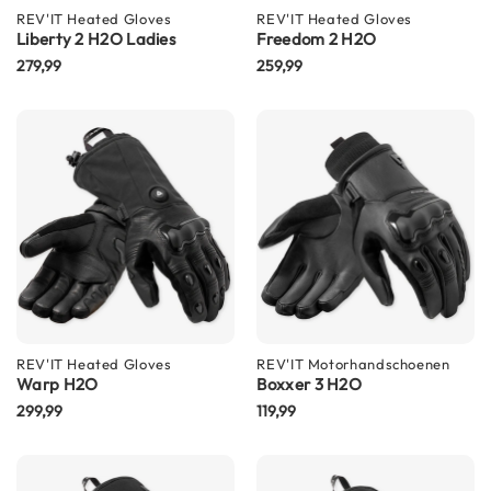
m
REV'IT
Heated Gloves
REV'IT
Heated Gloves
e
Liberty 2 H2O Ladies
Freedom 2 H2O
n
279,99
259,99
S
t
i
l
l
e
m
o
t
o
r
h
e
l
REV'IT
Heated Gloves
REV'IT
Motorhandschoenen
m
Warp H2O
Boxxer 3 H2O
e
299,99
119,99
n
F
l