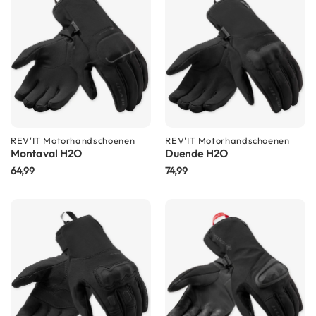
i
p
b
a
c
k
h
e
l
m
REV'IT
Motorhandschoenen
REV'IT
Motorhandschoenen
e
Montaval H2O
Duende H2O
n
64,99
74,99
H
e
r
e
n
m
o
t
o
r