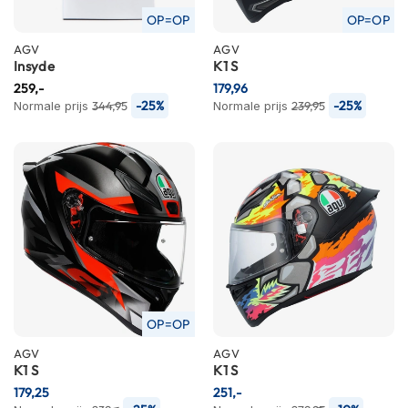
n
OP=OP
OP=OP
H
AGV
AGV
Insyde
e
K1 S
l
259,-
179,96
m
-25%
-25%
Normale prijs
344,95
Normale prijs
239,95
e
n
m
e
t
z
o
n
n
e
v
i
OP=OP
z
i
AGV
AGV
e
K1 S
K1 S
r
179,25
251,-