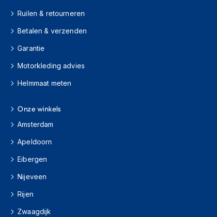
i
e
Ruilen & retourneren
r
e
Betalen & verzenden
n
Garantie
P
Motorkleding advies
i
n
Helmmaat meten
l
o
c
Onze winkels
k
s
Amsterdam
T
Apeldoorn
e
Eibergen
a
r
Nijeveen
-
o
Rijen
f
f
Zwaagdijk
s