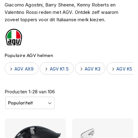
h
Giacomo Agostini, Barry Sheene, Kenny Roberts en
e
Valentino Rossi reden met AGV. Ontdek zelf waarom
l
zoveel toppers voor dit Italiaanse merk kiezen.
m
e
n
B
l
Populaire AGV helmen
u
e
t
AGV AX9
AGV K1 S
AGV K3
AGV K5 Je
o
o
t
Producten
1
-
28
van
106
h
h
e
l
m
e
n