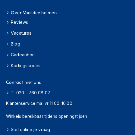
C
Over Voordeelhelmen
r
o
Reviews
s
Vacatures
s
b
Blog
r
i
Cadeaubon
l
l
Kortingscodes
e
n
Contact met ons
O
o
T. 020 - 760 08 07
r
d
Klantenservice ma–vr 11:00–16:00
o
p
Winkels bereikbaar tijdens openingstijden
p
e
Stel online je vraag
n