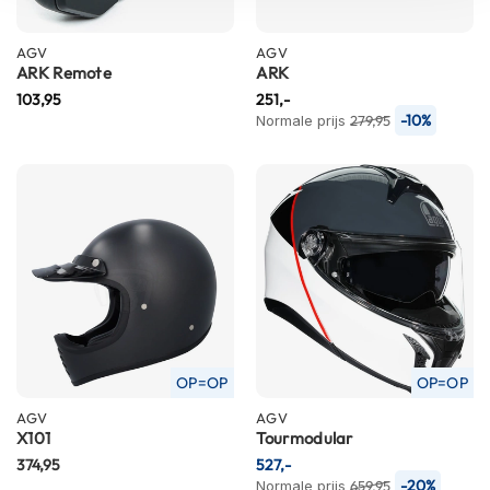
h
i
AGV
AGV
o
ARK Remote
ARK
n
103,95
h
251,-
e
-10%
Normale prijs
279,95
l
m
e
n
V
e
s
p
a
h
e
OP=OP
OP=OP
l
m
AGV
AGV
e
X101
Tourmodular
n
374,95
527,-
-20%
Normale prijs
659,95