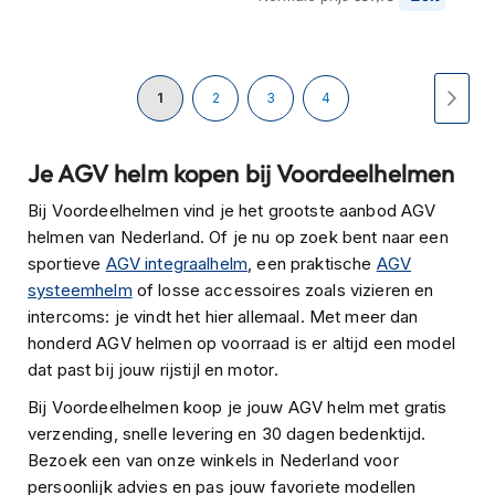
H
e
r
e
Pagina
n
U
Pagina
Pagina
Pagina
Pagi
Volg
1
2
3
4
s
c
lees
o
Je AGV helm kopen bij Voordeelhelmen
o
momenteel
t
Bij Voordeelhelmen vind je het grootste aanbod AGV
e
pagina
helmen van Nederland. Of je nu op zoek bent naar een
r
h
sportieve
AGV integraalhelm
, een praktische
AGV
e
systeemhelm
of losse accessoires zoals vizieren en
l
intercoms: je vindt het hier allemaal. Met meer dan
m
honderd AGV helmen op voorraad is er altijd een model
e
n
dat past bij jouw rijstijl en motor.
Bij Voordeelhelmen koop je jouw AGV helm met gratis
D
a
verzending, snelle levering en 30 dagen bedenktijd.
m
Bezoek een van onze winkels in Nederland voor
e
persoonlijk advies en pas jouw favoriete modellen
s