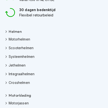
J
30 dagen bedenktijd
e
Flexibel retourbeleid
t
h
e
l
Helmen
m
Motorhelmen
e
n
Scooterhelmen
I
Systeemhelmen
n
t
Jethelmen
e
g
Integraalhelmen
r
a
Crosshelmen
a
l
Motorkleding
h
e
Motorjassen
l