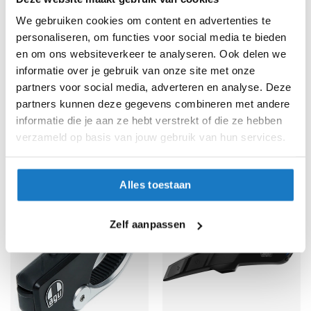
e
r
We gebruiken cookies om content en advertenties te
h
personaliseren, om functies voor social media te bieden
e
en om ons websiteverkeer te analyseren. Ook delen we
l
m
informatie over je gebruik van onze site met onze
e
partners voor social media, adverteren en analyse. Deze
n
partners kunnen deze gegevens combineren met andere
informatie die je aan ze hebt verstrekt of die ze hebben
B
AGV
AGV
o
verzameld op basis van jouw gebruik van hun services.
Intercom Adapter AX9
Intercom Adapter K5 S
x
13,95
13,95
e
r
Alles toestaan
h
e
l
Zelf aanpassen
m
e
n
F
a
s