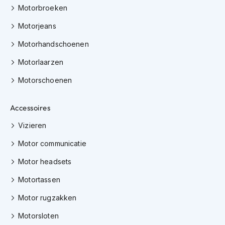
m
Motorbroeken
e
n
Motorjeans
C
Motorhandschoenen
r
o
Motorlaarzen
s
s
Motorschoenen
h
e
Accessoires
l
m
Vizieren
e
n
Motor communicatie
F
Motor headsets
i
e
Motortassen
t
s
Motor rugzakken
h
e
Motorsloten
l