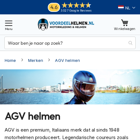
Ga
Helmen
4.6
Taal
3.027 Google Reviews
naar
M
de
o
inhoud
Winkelwagen
t
o
r
h
e
Home
Merken
AGV helmen
l
m
e
n
A
d
v
e
AGV helmen
n
t
u
AGV is een premium, Italiaans merk dat al sinds 1948
r
motorhelmen produceert. Legendarische coureurs zoals
e