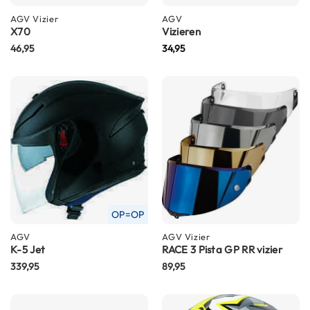
m
e
AGV
Vizier
AGV
n
X70
Vizieren
46,95
34,95
S
t
i
l
l
e
m
o
t
o
r
h
e
OP=OP
l
AGV
AGV
Vizier
m
K-5 Jet
RACE 3 Pista GP RR vizier
e
339,95
89,95
n
F
l