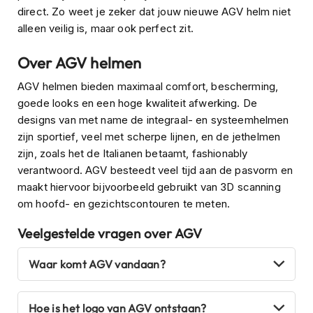
s
direct. Zo weet je zeker dat jouw nieuwe AGV helm niet
c
alleen veilig is, maar ook perfect zit.
o
o
Over AGV helmen
t
e
AGV helmen bieden maximaal comfort, bescherming,
r
goede looks en een hoge kwaliteit afwerking. De
h
e
designs van met name de integraal- en systeemhelmen
l
zijn sportief, veel met scherpe lijnen, en de jethelmen
m
zijn, zoals het de Italianen betaamt, fashionably
e
verantwoord. AGV besteedt veel tijd aan de pasvorm en
n
maakt hiervoor bijvoorbeeld gebruikt van 3D scanning
K
om hoofd- en gezichtscontouren te meten.
i
n
Veelgestelde vragen over AGV
d
e
r
Waar komt AGV vandaan?
s
c
o
Hoe is het logo van AGV ontstaan?