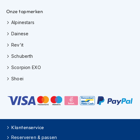
m
e
Onze topmerken
n
Alpinestars
H
Dainese
e
l
Rev'it
m
a
Schuberth
c
c
Scorpion EXO
e
s
Shoei
s
o
i
r
e
s
V
Klantenservice
i
z
Reserveren & passen