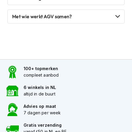
o
t
e
Met wie werkt AGV samen?
r
h
e
l
m
e
n
S
100+ topmerken
y
s
compleet aanbod
t
e
6 winkels in NL
e
altijd in de buurt
m
h
Advies op maat
e
7 dagen per week
l
m
e
Gratis verzending
n
vanaf €50 in NL en BE