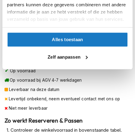
h
S (55-56cm)
partners kunnen deze gegevens combineren met andere
e
informatie die je aan ze hebt verstrekt of die ze hebben
l
M (57-58cm)
m
verzameld op basis van jouw gebruik van hun services.
e
L (59-60cm)
n
Alles toestaan
D
XL (61-62cm)
a
m
Zelf aanpassen
XXL (63-64cm)
e
s
m
Op voorraad
o
Op voorraad bij AGV 4-7 werkdagen
t
o
Leverbaar na deze datum
r
h
Levertijd onbekend, neem eventueel contact met ons op
e
Niet meer leverbaar
l
m
Zo werkt Reserveren & Passen
e
n
Controleer de winkelvoorraad in bovenstaande tabel.