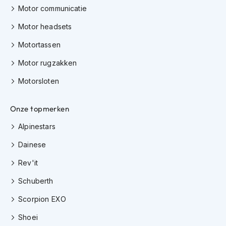
H
Motor communicatie
e
r
Motor headsets
e
n
Motortassen
s
c
Motor rugzakken
o
o
Motorsloten
t
e
Onze topmerken
r
h
Alpinestars
e
l
Dainese
m
e
Rev'it
n
Schuberth
D
a
Scorpion EXO
m
e
Shoei
s