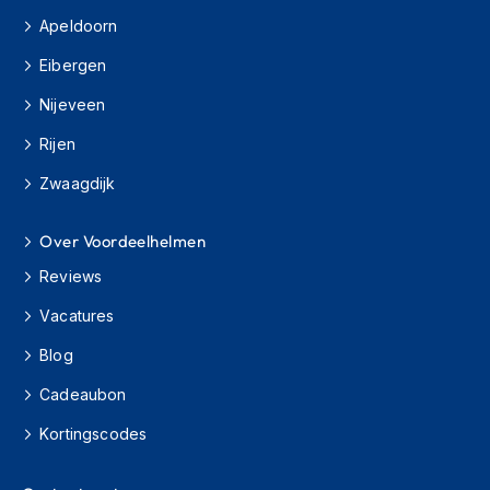
o
t
Apeldoorn
e
Eibergen
r
h
Nijeveen
e
l
Rijen
m
e
Zwaagdijk
n
S
Over Voordeelhelmen
y
s
Reviews
t
Vacatures
e
e
Blog
m
h
Cadeaubon
e
l
Kortingscodes
m
e
n