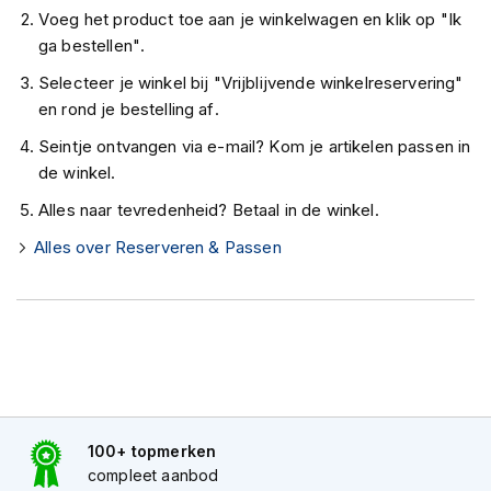
K
Voeg het product toe aan je winkelwagen en klik op "Ik
i
ga bestellen".
n
d
Selecteer je winkel bij "Vrijblijvende winkelreservering"
e
en rond je bestelling af.
r
m
Seintje ontvangen via e-mail? Kom je artikelen passen in
o
de winkel.
t
o
Alles naar tevredenheid? Betaal in de winkel.
r
h
Alles over Reserveren & Passen
e
l
m
e
n
S
c
o
100+ topmerken
o
compleet aanbod
t