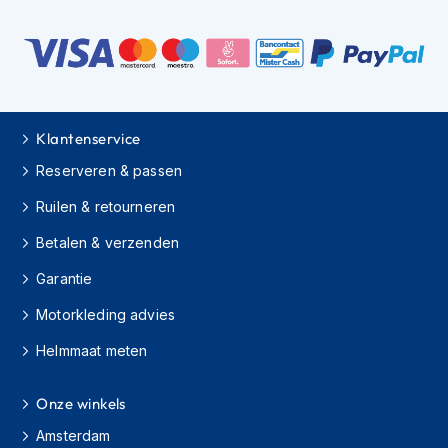
s
c
o
o
t
e
r
Klantenservice
h
e
Reserveren & passen
l
m
Ruilen & retourneren
e
n
Betalen & verzenden
Garantie
K
i
Motorkleding advies
n
d
Helmmaat meten
e
r
s
Onze winkels
c
o
Amsterdam