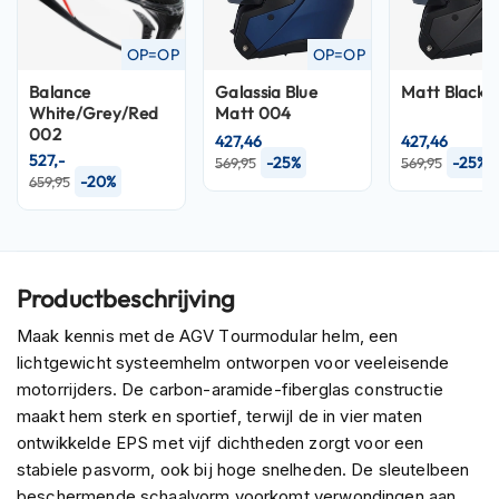
P
i
l
OP=OP
OP=OP
o
t
Balance
Galassia Blue
Matt Black 
e
White/Grey/Red
Matt 004
n
002
427,46
427,46
h
527,-
-25%
-25%
569,95
569,95
e
-20%
659,95
l
m
e
n
Productbeschrijving
P
i
Maak kennis met de AGV Tourmodular helm, een
n
lichtgewicht systeemhelm ontworpen voor veeleisende
l
o
motorrijders. De carbon-aramide-fiberglas constructie
c
maakt hem sterk en sportief, terwijl de in vier maten
k
ontwikkelde EPS met vijf dichtheden zorgt voor een
h
stabiele pasvorm, ook bij hoge snelheden. De sleutelbeen
e
l
beschermende schaalvorm voorkomt verwondingen aan