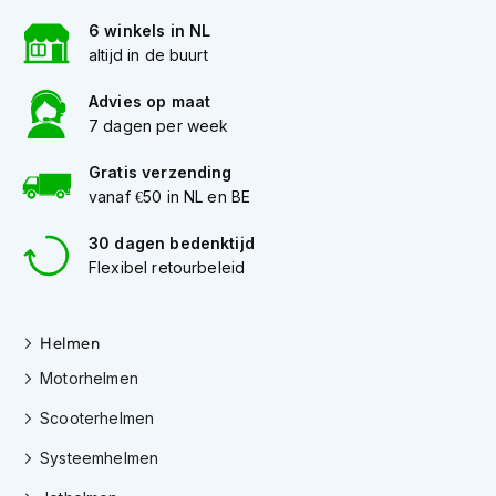
e
r
6 winkels in NL
h
altijd in de buurt
e
l
Advies op maat
m
7 dagen per week
e
n
Gratis verzending
B
vanaf €50 in NL en BE
o
x
30 dagen bedenktijd
e
Flexibel retourbeleid
r
h
e
Helmen
l
m
Motorhelmen
e
n
Scooterhelmen
F
Systeemhelmen
a
s