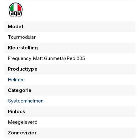
informatie
m
e
n
S
Model
t
Tourmodular
i
l
Kleurstelling
l
e
Frequency Matt Gunmetal/Red 005
m
o
Producttype
t
o
Helmen
r
Categorie
h
e
Systeemhelmen
l
m
Pinlock
e
n
Meegeleverd
Zonnevizier
F
l