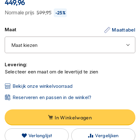
449,96
C
van
a
de
Normale prijs
599,95
-25%
r
afbeeldingen-
b
o
gallerij
Maat
Maattabel
n
h
e
l
m
e
Levering:
n
Selecteer een maat om de levertijd te zien
E
n
Bekijk onze winkelvoorraad
d
u
Reserveren en passen in de winkel?
r
o
h
In Winkelwagen
e
l
m
Verlanglijst
Vergelijken
e