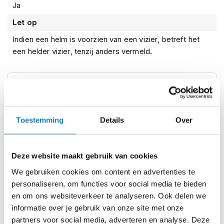
Ja
i
p
Let op
b
a
Indien een helm is voorzien van een vizier, betreft het
c
een helder vizier, tenzij anders vermeld.
k
h
e
Kenmerken
l
m
e
n
Reviews
Toestemming
Details
Over
H
e
Voorraad
AGV Tourmodular Frequency Matt
r
Deze website maakt gebruik van cookies
Gunmetal/Red 005
e
n
We gebruiken cookies om content en advertenties te
m
Online
Amsterdam
personaliseren, om functies voor social media te bieden
o
en om ons websiteverkeer te analyseren. Ook delen we
t
XS (53-54cm)
informatie over je gebruik van onze site met onze
o
r
partners voor social media, adverteren en analyse. Deze