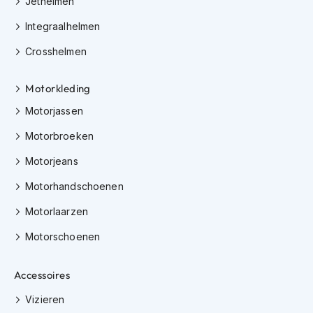
Jethelmen
h
i
Integraalhelmen
o
n
Crosshelmen
h
e
Motorkleding
l
m
Motorjassen
e
n
Motorbroeken
V
Motorjeans
e
s
Motorhandschoenen
p
a
Motorlaarzen
h
Motorschoenen
e
l
m
Accessoires
e
n
Vizieren