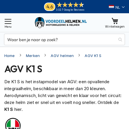
Ga
Helmen
4.6
Taal
3.027 Google Reviews
naar
M
de
o
inhoud
Winkelwagen
t
o
r
h
e
Home
Merken
AGV helmen
AGV K1 S
l
m
AGV K1 S
e
n
De K1 S is het instapmodel van AGV: een opvallende
A
integraalhelm, beschikbaar in meer dan 20 kleuren.
d
v
Aerodynamisch, licht van gewicht en klaar voor het circuit:
e
deze helm ziet er snel uit en voelt nog sneller. Ontdek de
n
K1 S
hier.
t
u
r
e