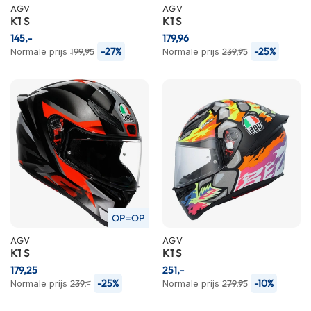
C
AGV
AGV
a
K1 S
K1 S
r
145,-
179,96
b
-27%
-25%
Normale prijs
199,95
Normale prijs
239,95
o
n
h
e
l
m
e
n
E
n
d
u
OP=OP
r
AGV
AGV
o
K1 S
K1 S
h
e
179,25
251,-
l
-25%
-10%
Normale prijs
239,-
Normale prijs
279,95
m
e