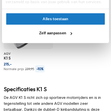
verzameld op basis van jouw gebruik van hun services.
K
i
n
d
Alles toestaan
e
r
m
Zelf aanpassen
o
t
o
r
AGV
h
K1 S
e
215,-
l
-10%
Normale prijs
239,95
m
e
n
Specificaties K1 S
S
c
De AGV K1 S richt zich op sportieve motorrijders en is in
o
o
tegenstelling tot vele andere AGV modellen zeer
t
betaalbaar. Dankzij de dubbel-D kinbandsluiting is deze