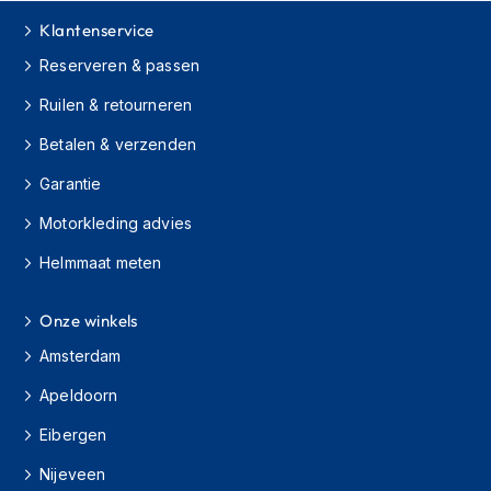
Klantenservice
J
e
Reserveren & passen
t
h
Ruilen & retourneren
e
l
Betalen & verzenden
m
e
Garantie
n
Motorkleding advies
I
Helmmaat meten
n
t
e
Onze winkels
g
r
Amsterdam
a
a
Apeldoorn
l
h
Eibergen
e
Nijeveen
l