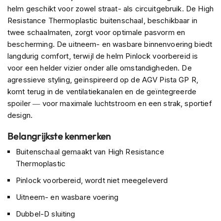
e
helm geschikt voor zowel straat- als circuitgebruik. De High
r
Resistance Thermoplastic buitenschaal, beschikbaar in
h
e
twee schaalmaten, zorgt voor optimale pasvorm en
l
bescherming. De uitneem- en wasbare binnenvoering biedt
m
langdurig comfort, terwijl de helm Pinlock voorbereid is
e
voor een helder vizier onder alle omstandigheden. De
n
agressieve styling, geïnspireerd op de AGV Pista GP R,
B
komt terug in de ventilatiekanalen en de geïntegreerde
o
spoiler — voor maximale luchtstroom en een strak, sportief
x
design.
e
r
h
Belangrijkste kenmerken
e
Buitenschaal gemaakt van High Resistance
l
m
Thermoplastic
e
Pinlock voorbereid, wordt niet meegeleverd
n
Uitneem- en wasbare voering
F
a
Dubbel-D sluiting
s