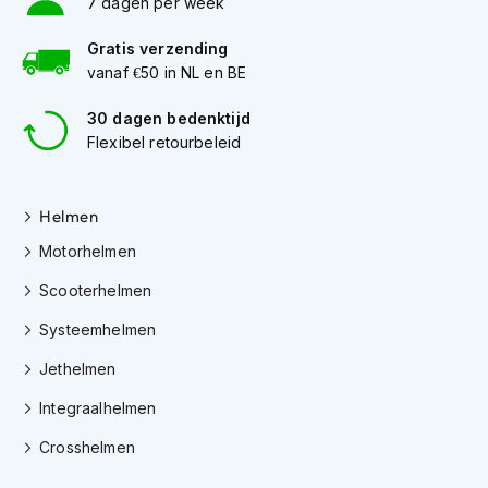
7 dagen per week
H
e
r
Gratis verzending
e
vanaf €50 in NL en BE
n
s
30 dagen bedenktijd
c
Flexibel retourbeleid
o
o
t
e
Helmen
r
Motorhelmen
h
e
Scooterhelmen
l
m
Systeemhelmen
e
n
Jethelmen
D
Integraalhelmen
a
m
Crosshelmen
e
s