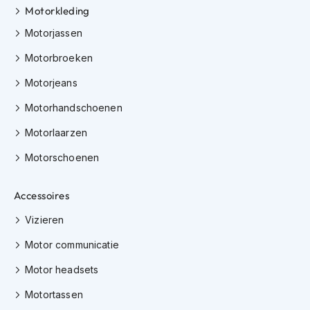
Motorkleding
s
c
Motorjassen
o
o
Motorbroeken
t
e
Motorjeans
r
h
Motorhandschoenen
e
l
Motorlaarzen
m
e
Motorschoenen
n
Accessoires
K
i
Vizieren
n
d
Motor communicatie
e
r
Motor headsets
s
c
Motortassen
o