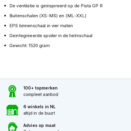
h
De ventilatie is geïnspireerd op de Pista GP R
i
o
Buitenschalen (XS-MS) en (ML-XXL)
n
EPS binnenschaal in vier maten
h
e
Geïntegreeerde spoiler in de helmschaal
l
m
Gewicht: 1520 gram
e
n
V
e
s
p
100+ topmerken
a
h
compleet aanbod
e
l
6 winkels in NL
m
altijd in de buurt
e
n
Advies op maat