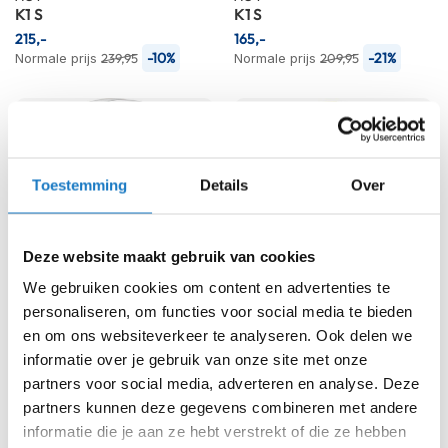
h
K1 S
K1 S
e
215,-
165,-
l
-10%
-21%
Normale prijs
239,95
Normale prijs
209,95
m
e
n
D
a
m
Toestemming
Details
Over
e
s
m
o
Deze website maakt gebruik van cookies
t
We gebruiken cookies om content en advertenties te
o
r
personaliseren, om functies voor social media te bieden
h
AGV
AGV
en om ons websiteverkeer te analyseren. Ook delen we
K1 S
e
K1 S
informatie over je gebruik van onze site met onze
l
179,-
251,-
partners voor social media, adverteren en analyse. Deze
m
-10%
-10%
Normale prijs
199,95
Normale prijs
279,95
e
partners kunnen deze gegevens combineren met andere
n
informatie die je aan ze hebt verstrekt of die ze hebben