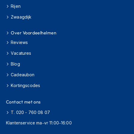
m
Rijen
e
n
Zwaagdijk
C
r
Over Voordeelhelmen
o
s
Reviews
s
h
Vacatures
e
Blog
l
m
Cadeaubon
e
n
Kortingscodes
F
i
Contact met ons
e
t
T. 020 - 760 08 07
s
h
Klantenservice ma–vr 11:00–16:00
e
l