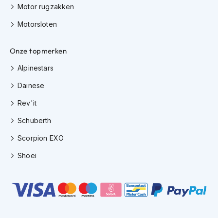
o
Motor rugzakken
t
e
Motorsloten
r
h
e
Onze topmerken
l
m
Alpinestars
e
Dainese
n
Rev'it
S
y
Schuberth
s
t
Scorpion EXO
e
e
Shoei
m
h
e
l
m
e
n