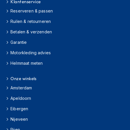
Klantenservice
h
i
Reserveren & passen
o
n
Ruilen & retourneren
h
e
Betalen & verzenden
l
Garantie
m
e
Motorkleding advies
n
Helmmaat meten
V
e
s
Onze winkels
p
a
Amsterdam
h
e
Apeldoorn
l
Eibergen
m
e
Nijeveen
n
Rijen