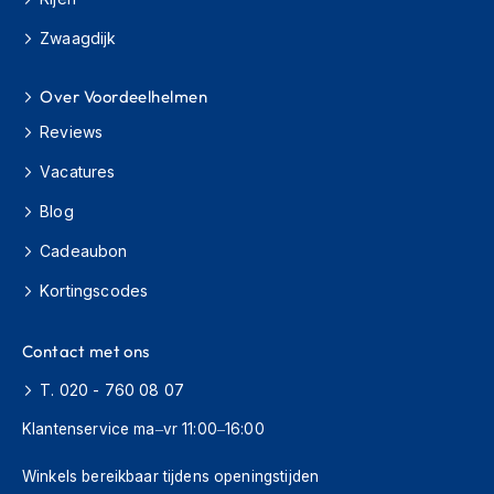
H
e
Zwaagdijk
r
e
n
Over Voordeelhelmen
s
c
Reviews
o
Vacatures
o
t
Blog
e
r
Cadeaubon
h
e
Kortingscodes
l
m
e
Contact met ons
n
T. 020 - 760 08 07
D
a
Klantenservice ma–vr 11:00–16:00
m
e
Winkels bereikbaar tijdens openingstijden
s