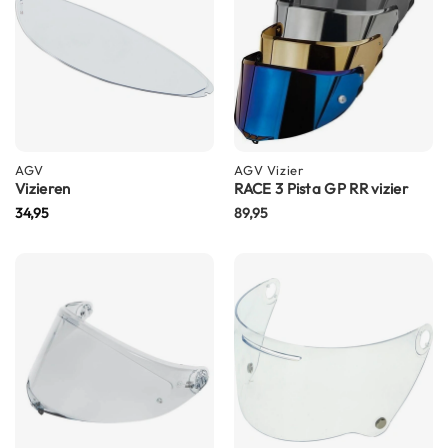
n
H
e
l
m
e
n
m
AGV
AGV
Vizier
e
Vizieren
RACE 3 Pista GP RR vizier
t
34,95
89,95
z
o
n
n
e
v
i
z
i
e
r