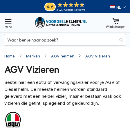
Ga
Helmen
4.6
Taal
3.027 Google Reviews
naar
M
de
o
inhoud
Winkelwagen
t
o
r
h
e
Home
Merken
AGV helmen
AGV Vizieren
l
m
AGV Vizieren
e
n
Bestel hier een extra of vervangingsvizier voor je AGV of
A
Diesel helm. De meeste helmen worden standaard
d
v
geleverd met een helder vizier, maar er bestaan vaak ook
e
vizieren die getint, spiegelend of gekleurd zijn.
n
t
u
r
e