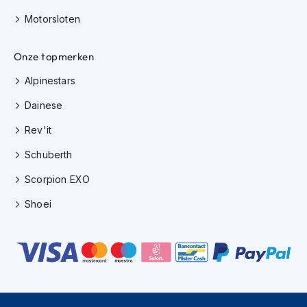
e
r
Motorsloten
h
e
l
Onze topmerken
m
Alpinestars
e
n
Dainese
B
Rev'it
o
x
Schuberth
e
r
Scorpion EXO
h
e
Shoei
l
m
e
n
F
a
s