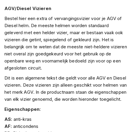
m
AGV/Diesel Vizieren
e
n
Bestel hier een extra of vervangingsvizier voor je AGV of
Diesel helm. De meeste helmen worden standaard
R
geleverd met een helder vizier, maar er bestaan vaak ook
a
c
vizieren die getint, spiegelend of gekleurd zijn. Het is
e
belangrijk om te weten dat de meeste niet-heldere vizieren
h
niet overal zijn goedgekeurd voor het gebruik op de
e
l
openbare weg en voornamelijk bedoeld zijn voor op een
m
afgesloten circuit.
e
n
Dit is een algemene tekst die geldt voor alle AGV en Diesel
vizieren. Deze vizieren zijn alleen geschikt voor helmen van
R
het merk AGV. In de productnaam staan de eigenschappen
e
van elk vizier genoemd, die worden hieronder toegelicht.
t
r
Eigenschappen:
o
h
AS:
anti-kras
e
AF:
anticondens
l