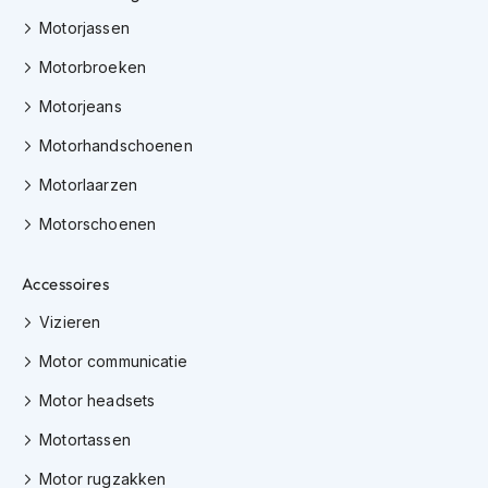
K
Motorjassen
i
n
Motorbroeken
d
e
Motorjeans
r
m
Motorhandschoenen
o
t
Motorlaarzen
o
r
Motorschoenen
h
e
Accessoires
l
m
Vizieren
e
n
Motor communicatie
S
Motor headsets
c
o
Motortassen
o
t
Motor rugzakken