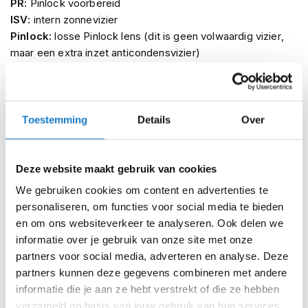
PR:
Pinlock voorbereid
m
e
ISV:
intern zonnevizier
n
Pinlock:
losse Pinlock lens (dit is geen volwaardig vizier,
maar een extra inzet anticondensvizier)
S
LCD:
electronisch verduisterd vizier
t
i
Beschikbare vizieren + bijbehorende helmen:
l
l
RACE 2
: AGV Pista GP, AGV Corsa, AGV GT Veloce
Toestemming
Details
Over
e
GT2
: AGV K-5, AGV K-3 SV (maat XS t/m MS)
m
o
GT2-1
: AGV K-5, AGV K-3 SV (maat ML t/m XXL)
t
GT2 NUMO
: AGV Compact
Deze website maakt gebruik van cookies
o
City 11:
AGV Blade
r
We gebruiken cookies om content en advertenties te
ISV
(zonnevizier): AGV K-5, AGV K-3 SV, AGV Compact
h
personaliseren, om functies voor social media te bieden
e
DUAL
: AGV AX-8 (alleen met vizier uitgeruste modellen)
en om ons websiteverkeer te analyseren. Ook delen we
l
Pinlock RACE 2:
AGV Pista GP, AGV Corsa, AGV GT-
m
informatie over je gebruik van onze site met onze
Veloce
e
partners voor social media, adverteren en analyse. Deze
Pinlock GT2/GT2-1/GT2 NUMO:
AGV K-5, AGV K-3 SV,
n
partners kunnen deze gegevens combineren met andere
AGV Compact
informatie die je aan ze hebt verstrekt of die ze hebben
F
l
verzameld op basis van jouw gebruik van hun services.