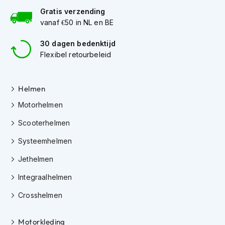
h
Gratis verzending
e
l
vanaf €50 in NL en BE
m
e
30 dagen bedenktijd
n
Flexibel retourbeleid
D
a
Helmen
m
e
Motorhelmen
s
m
Scooterhelmen
o
t
Systeemhelmen
o
r
Jethelmen
h
e
Integraalhelmen
l
m
Crosshelmen
e
n
Motorkleding