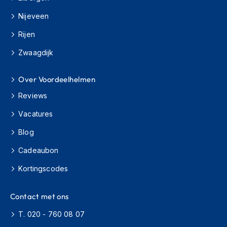
H
e
Nijeveen
r
e
Rijen
n
s
Zwaagdijk
c
o
Over Voordeelhelmen
o
t
Reviews
e
r
Vacatures
h
e
Blog
l
m
Cadeaubon
e
n
Kortingscodes
D
Contact met ons
a
m
T. 020 - 760 08 07
e
s