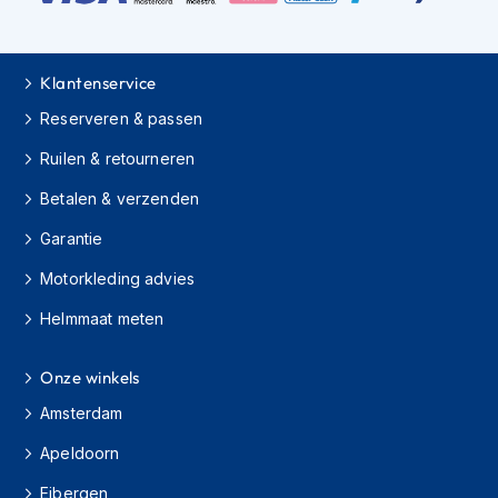
h
i
o
n
Klantenservice
h
Reserveren & passen
e
l
Ruilen & retourneren
m
e
Betalen & verzenden
n
Garantie
V
e
Motorkleding advies
s
p
Helmmaat meten
a
h
e
Onze winkels
l
Amsterdam
m
e
Apeldoorn
n
Eibergen