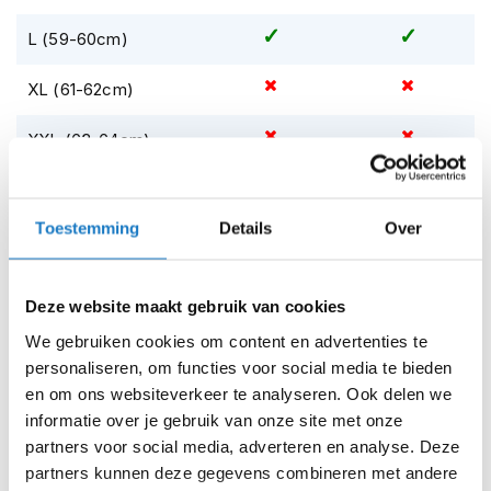
m
e
L (59-60cm)
n
XL (61-62cm)
S
t
i
XXL (63-64cm)
l
l
Op voorraad
e
m
Op voorraad bij AGV 4-7 werkdagen
Toestemming
Details
Over
o
t
Leverbaar na deze datum
o
Levertijd onbekend, neem eventueel contact met ons op
r
Deze website maakt gebruik van cookies
h
Niet meer leverbaar
e
We gebruiken cookies om content en advertenties te
l
Zo werkt Reserveren & Passen
personaliseren, om functies voor social media te bieden
m
en om ons websiteverkeer te analyseren. Ook delen we
e
Controleer de winkelvoorraad in bovenstaande tabel.
informatie over je gebruik van onze site met onze
n
Voeg het product toe aan je winkelwagen en klik op "Ik
partners voor social media, adverteren en analyse. Deze
F
ga bestellen".
partners kunnen deze gegevens combineren met andere
l