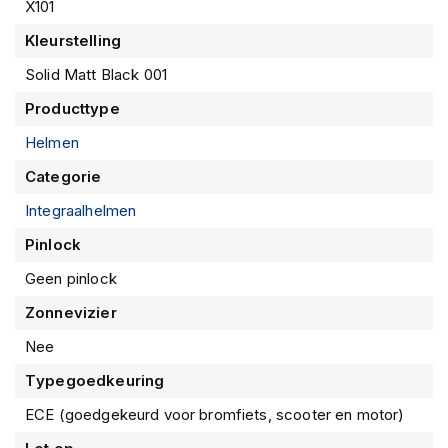
P
X101
i
Kleurstelling
l
o
Solid Matt Black 001
t
e
Producttype
n
h
Helmen
e
l
Categorie
m
Integraalhelmen
e
n
Pinlock
P
Geen pinlock
i
n
Zonnevizier
l
Nee
o
c
Typegoedkeuring
k
h
ECE (goedgekeurd voor bromfiets, scooter en motor)
e
l