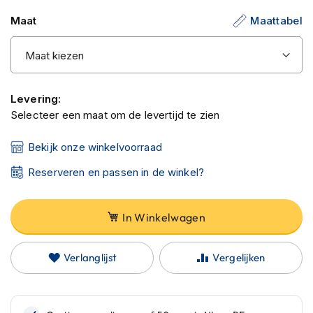
C
de
a
Maat
Maattabel
afbeeldingen-
r
gallerij
b
o
n
h
e
Levering:
l
Selecteer een maat om de levertijd te zien
m
e
Bekijk onze winkelvoorraad
n
Reserveren en passen in de winkel?
E
n
d
In Winkelwagen
u
r
o
h
Verlanglijst
Vergelijken
e
l
m
e