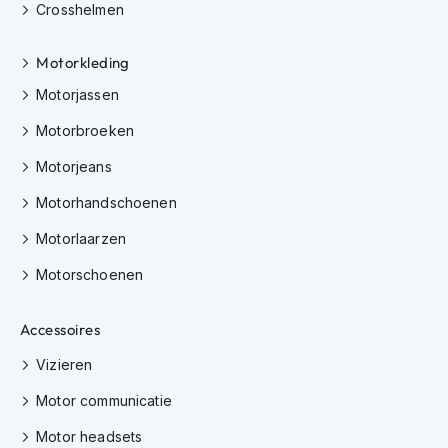
Crosshelmen
K
i
n
Motorkleding
d
e
Motorjassen
r
m
Motorbroeken
o
Motorjeans
t
o
Motorhandschoenen
r
h
Motorlaarzen
e
l
Motorschoenen
m
e
n
Accessoires
S
Vizieren
c
o
Motor communicatie
o
t
Motor headsets