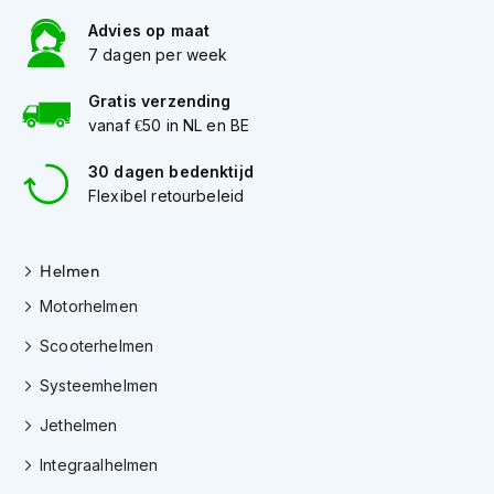
h
e
Advies op maat
l
7 dagen per week
m
e
Gratis verzending
n
vanaf €50 in NL en BE
D
30 dagen bedenktijd
a
m
Flexibel retourbeleid
e
s
m
Helmen
o
t
Motorhelmen
o
r
Scooterhelmen
h
e
Systeemhelmen
l
Jethelmen
m
e
Integraalhelmen
n