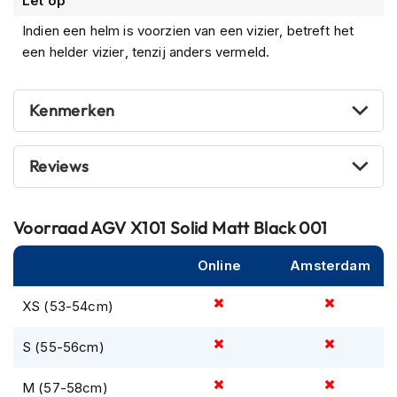
Let op
m
e
Indien een helm is voorzien van een vizier, betreft het
n
een helder vizier, tenzij anders vermeld.
R
a
Kenmerken
c
e
h
Reviews
e
l
m
e
Voorraad
AGV X101 Solid Matt Black 001
n
Online
Amsterdam
R
e
t
XS (53-54cm)
r
o
S (55-56cm)
h
e
l
M (57-58cm)