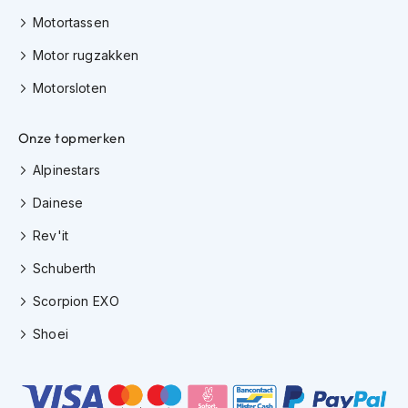
e
r
Motortassen
h
Motor rugzakken
e
l
Motorsloten
m
e
n
Onze topmerken
B
Alpinestars
o
x
Dainese
e
r
Rev'it
h
e
Schuberth
l
m
Scorpion EXO
e
Shoei
n
F
a
s