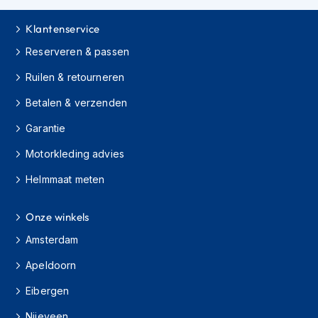
s
c
Klantenservice
o
o
Reserveren & passen
t
Ruilen & retourneren
e
r
Betalen & verzenden
h
e
Garantie
l
m
Motorkleding advies
e
n
Helmmaat meten
K
i
Onze winkels
n
Amsterdam
d
e
Apeldoorn
r
s
Eibergen
c
o
Nijeveen