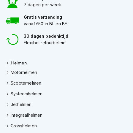
e
7 dagen per week
r
h
Gratis verzending
e
vanaf €50 in NL en BE
l
m
e
30 dagen bedenktijd
n
Flexibel retourbeleid
B
o
Helmen
x
e
Motorhelmen
r
h
Scooterhelmen
e
l
Systeemhelmen
m
e
Jethelmen
n
Integraalhelmen
F
Crosshelmen
a
s