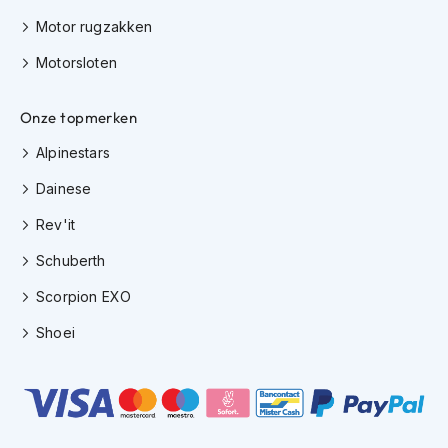
H
e
Motor rugzakken
r
Motorsloten
e
n
s
Onze topmerken
c
o
Alpinestars
o
t
Dainese
e
r
Rev'it
h
e
Schuberth
l
m
Scorpion EXO
e
n
Shoei
D
a
m
e
s