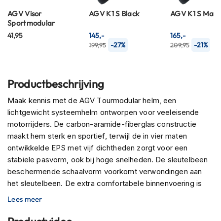
P
i
AGV Visor
AGV K1 S Black
AGV K1 S Matt
l
Sportmodular
o
41,95
145,-
165,-
t
-27%
-21%
199,95
209,95
e
n
h
e
Productbeschrijving
l
m
Maak kennis met de AGV Tourmodular helm, een
e
lichtgewicht systeemhelm ontworpen voor veeleisende
n
motorrijders. De carbon-aramide-fiberglas constructie
P
maakt hem sterk en sportief, terwijl de in vier maten
i
ontwikkelde EPS met vijf dichtheden zorgt voor een
n
stabiele pasvorm, ook bij hoge snelheden. De sleutelbeen
l
beschermende schaalvorm voorkomt verwondingen aan
o
c
het sleutelbeen. De extra comfortabele binnenvoering is
k
uitneembaar en wasbaar. Het 2Dry instant
Lees meer
h
zweetabsorptiesysteem houdt je koel en droog, en is
e
l
daarnaast ook antibacterieel. Dankzij de P/J-goedkeuring