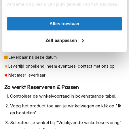
L (59-60cm)
h
verzameld op basis van jouw gebruik van hun services.
e
l
XL (61-62cm)
m
e
Alles toestaan
XXL (63-64cm)
n
Op voorraad
D
Zelf aanpassen
a
Op voorraad bij AGV 4-7 werkdagen
m
e
Leverbaar na deze datum
s
Levertijd onbekend, neem eventueel contact met ons op
m
o
Niet meer leverbaar
t
o
Zo werkt Reserveren & Passen
r
h
Controleer de winkelvoorraad in bovenstaande tabel.
e
l
Voeg het product toe aan je winkelwagen en klik op "Ik
m
ga bestellen".
e
n
Selecteer je winkel bij "Vrijblijvende winkelreservering"