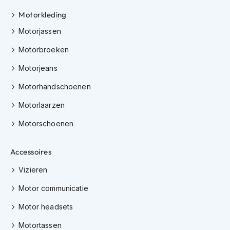
h
Motorkleding
i
o
Motorjassen
n
h
Motorbroeken
e
l
Motorjeans
m
e
Motorhandschoenen
n
Motorlaarzen
V
Motorschoenen
e
s
p
Accessoires
a
h
Vizieren
e
l
Motor communicatie
m
e
Motor headsets
n
Motortassen