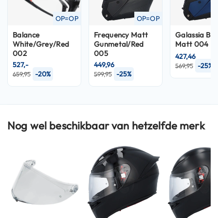
n
OP=OP
OP=OP
H
Balance
Frequency Matt
Galassia Blu
e
White/Grey/Red
Gunmetal/Red
Matt 004
l
002
005
m
427,46
e
527,-
449,96
-25%
569,95
n
-20%
-25%
659,95
599,95
m
e
t
z
o
Nog wel beschikbaar van hetzelfde merk
n
n
e
v
i
z
i
e
r