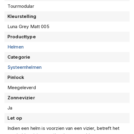
m
Tourmodular
e
n
Kleurstelling
S
Luna Grey Matt 005
t
i
Producttype
l
Helmen
l
e
Categorie
m
o
Systeemhelmen
t
o
Pinlock
r
h
Meegeleverd
e
Zonnevizier
l
m
Ja
e
n
Let op
F
Indien een helm is voorzien van een vizier, betreft het
l