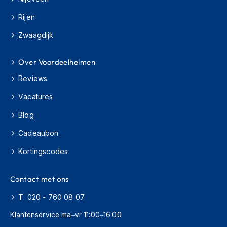
o
t
Rijen
e
r
Zwaagdijk
h
e
l
Over Voordeelhelmen
m
Reviews
e
n
Vacatures
S
Blog
y
s
Cadeaubon
t
e
Kortingscodes
e
m
h
Contact met ons
e
l
T. 020 - 760 08 07
m
e
Klantenservice ma–vr 11:00–16:00
n