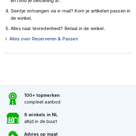
en rond je bestelling af.
K
i
Seintje ontvangen via e-mail? Kom je artikelen passen in
n
de winkel.
d
e
Alles naar tevredenheid? Betaal in de winkel.
r
Alles over Reserveren & Passen
m
o
t
o
r
h
e
l
m
e
100+ topmerken
n
compleet aanbod
S
c
6 winkels in NL
o
altijd in de buurt
o
t
Advies op maat