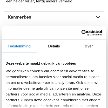
een helder vizier, tenzij anders vermeld.
i
p
b
Kenmerken
a
c
k
h
Reviews
e
l
m
Toestemming
Details
Over
Voorraad
AGV Tourmodular Luna Grey Matt
e
005
n
Deze website maakt gebruik van cookies
H
Online
Amsterdam
e
We gebruiken cookies om content en advertenties te
r
XS (53-54cm)
personaliseren, om functies voor social media te bieden
e
n
en om ons websiteverkeer te analyseren. Ook delen we
S (55-56cm)
m
informatie over je gebruik van onze site met onze
o
partners voor social media, adverteren en analyse. Deze
t
M (57-58cm)
partners kunnen deze gegevens combineren met andere
o
r
informatie die je aan ze hebt verstrekt of die ze hebben