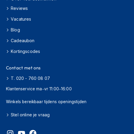
o
t
Reviews
e
r
Vacatures
h
e
Blog
l
Cadeaubon
m
e
Kortingscodes
n
S
Contact met ons
y
s
T. 020 - 760 08 07
t
e
Klantenservice ma–vr 11:00–16:00
e
m
Winkels bereikbaar tijdens openingstijden
h
e
Stel online je vraag
l
m
e
n