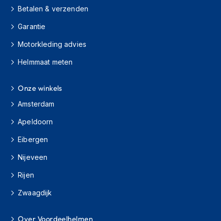
s
Betalen & verzenden
c
o
Garantie
o
Motorkleding advies
t
e
Helmmaat meten
r
h
e
Onze winkels
l
m
Amsterdam
e
n
Apeldoorn
K
Eibergen
i
Nijeveen
n
d
Rijen
e
r
Zwaagdijk
s
c
o
Over Voordeelhelmen