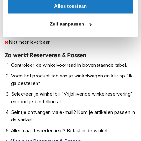
h
Op voorraad
Alles toestaan
e
Op voorraad bij AGV 4-7 werkdagen
l
m
Leverbaar na deze datum
Zelf aanpassen
e
n
Levertijd onbekend, neem eventueel contact met ons op
Niet meer leverbaar
D
a
Zo werkt Reserveren & Passen
m
e
Controleer de winkelvoorraad in bovenstaande tabel.
s
m
Voeg het product toe aan je winkelwagen en klik op "Ik
o
ga bestellen".
t
o
Selecteer je winkel bij "Vrijblijvende winkelreservering"
r
en rond je bestelling af.
h
e
Seintje ontvangen via e-mail? Kom je artikelen passen in
l
de winkel.
m
e
Alles naar tevredenheid? Betaal in de winkel.
n