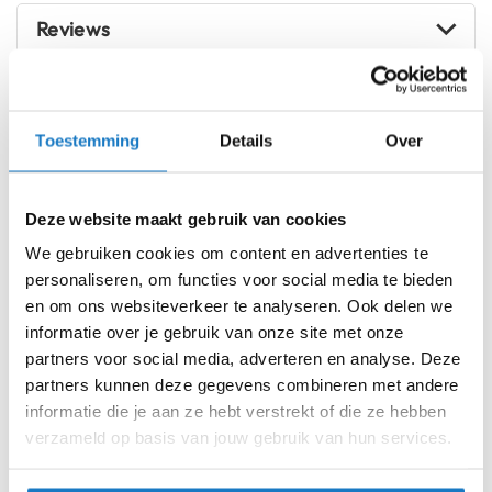
i
Reviews
p
b
a
c
Voorraad
AGV K1 S Sling Matt Black/Grey 037
k
Toestemming
Details
Over
h
Online
Amsterdam
e
l
XS (53-54cm)
m
Deze website maakt gebruik van cookies
e
n
S (55-56cm)
We gebruiken cookies om content en advertenties te
personaliseren, om functies voor social media te bieden
H
M (57-58cm)
en om ons websiteverkeer te analyseren. Ook delen we
e
r
informatie over je gebruik van onze site met onze
e
L (59-60cm)
partners voor social media, adverteren en analyse. Deze
n
partners kunnen deze gegevens combineren met andere
m
XL (61-62cm)
informatie die je aan ze hebt verstrekt of die ze hebben
o
t
verzameld op basis van jouw gebruik van hun services.
XXL (63-64cm)
o
r