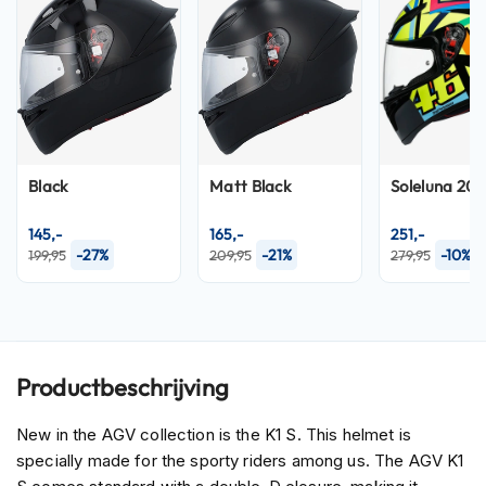
P
i
l
o
t
e
n
h
e
Black
Matt Black
Soleluna 201
l
m
e
145,-
165,-
251,-
n
-27%
-21%
-10%
199,95
209,95
279,95
P
i
n
l
o
Productbeschrijving
c
k
New in the AGV collection is the K1 S. This helmet is
h
e
specially made for the sporty riders among us. The AGV K1
l