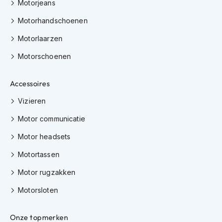
Motorjeans
h
i
Motorhandschoenen
o
n
Motorlaarzen
h
e
Motorschoenen
l
m
e
Accessoires
n
Vizieren
V
Motor communicatie
e
s
Motor headsets
p
a
Motortassen
h
e
Motor rugzakken
l
m
Motorsloten
e
n
Onze topmerken