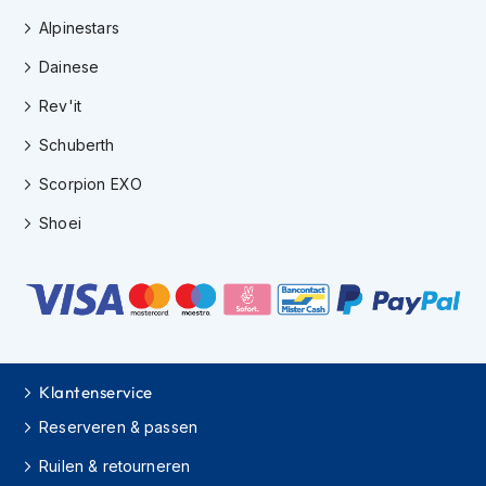
H
e
Alpinestars
r
Dainese
e
n
Rev'it
s
c
Schuberth
o
o
Scorpion EXO
t
e
Shoei
r
h
e
l
m
e
n
Klantenservice
D
a
Reserveren & passen
m
e
Ruilen & retourneren
s