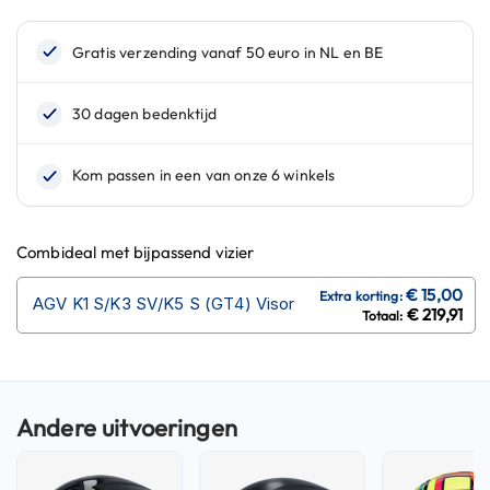
n
H
e
l
m
e
n
m
e
t
z
Combideal met bijpassend vizier
o
n
AGV K1 S/K3 SV/K5 S (GT4) Visor
n
€ 219,91
e
v
i
z
i
e
r