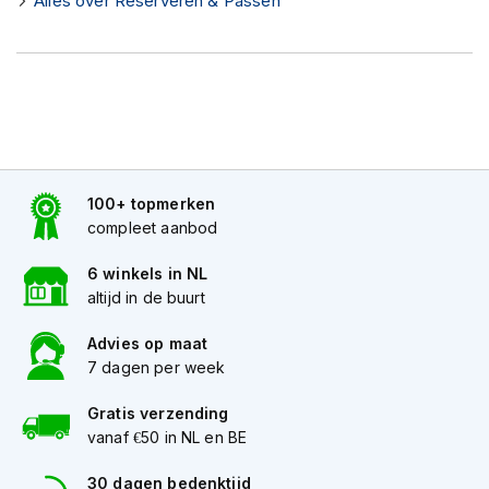
Alles over Reserveren & Passen
K
i
n
d
e
r
m
o
t
o
100+ topmerken
r
compleet aanbod
h
e
6 winkels in NL
l
altijd in de buurt
m
e
Advies op maat
n
7 dagen per week
S
c
Gratis verzending
o
vanaf €50 in NL en BE
o
t
30 dagen bedenktijd