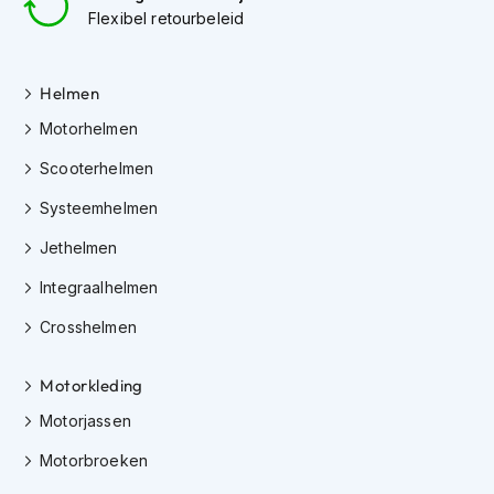
e
Flexibel retourbeleid
r
h
e
l
Helmen
m
Motorhelmen
e
n
Scooterhelmen
B
Systeemhelmen
o
x
Jethelmen
e
r
Integraalhelmen
h
e
Crosshelmen
l
m
e
Motorkleding
n
Motorjassen
F
Motorbroeken
a
s