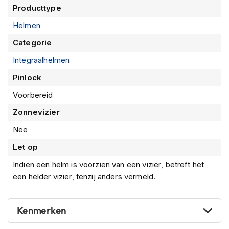
m
Producttype
e
n
Helmen
S
Categorie
t
Integraalhelmen
i
l
Pinlock
l
e
Voorbereid
m
o
Zonnevizier
t
o
Nee
r
Let op
h
e
Indien een helm is voorzien van een vizier, betreft het
l
een helder vizier, tenzij anders vermeld.
m
e
n
Kenmerken
F
l