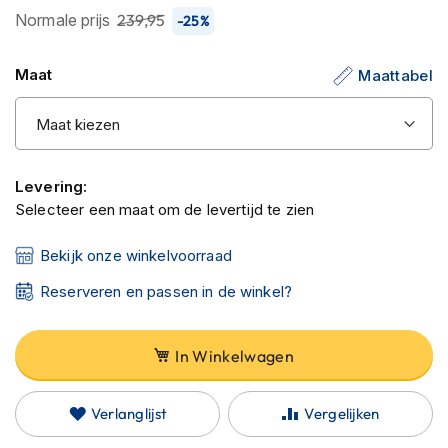
C
de
Normale prijs
239,95
-25%
a
afbeeldingen-
r
b
gallerij
Maat
Maattabel
o
n
h
e
l
m
Levering:
e
Selecteer een maat om de levertijd te zien
n
E
Bekijk onze winkelvoorraad
n
d
Reserveren en passen in de winkel?
u
r
o
In Winkelwagen
h
e
l
Verlanglijst
Vergelijken
m
e