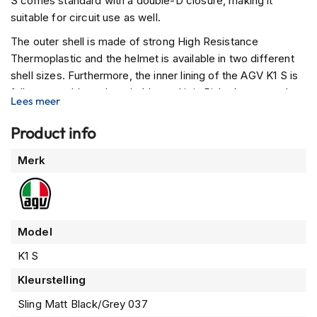
S comes standard with a double-D closure, making it
m
suitable for circuit use as well.
e
n
The outer shell is made of strong High Resistance
Thermoplastic and the helmet is available in two different
R
shell sizes. Furthermore, the inner lining of the AGV K1 S is
a
c
fully removable and washable, and it is Pinlock prepared.
Lees meer
e
The ventilation is somewhat inspired by the AGV Pista GP R
h
as well as the spoiler, which gives the AGV K1 S a super
Product info
e
sporty look.
l
Meer
m
Merk
e
informatie
n
R
e
Model
t
r
K1 S
o
Kleurstelling
h
e
Sling Matt Black/Grey 037
l