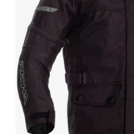
Race
helmen
Retro
helmen
Stille
motorhelmen
Flip
back
helmen
Heren
motorhelmen
Dames
motorhelmen
Kinder
motorhelmen
Scooterhelmen