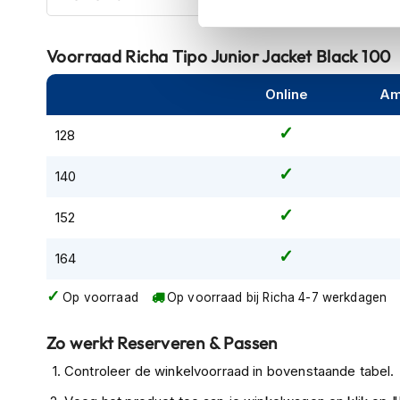
namelijk uitgevoerd met
CE-gecertificeerde
schoude
kapstok
er de mogelijkheid om een
CE-gecertificeerde rug pr
Motorkleding
Voorraad
Richa Tipo Junior Jacket Black 100
Motorjassen
Heren
Online
Am
motorjassen
128
Dames
motorjassen
140
Doorwaai
motorjassen
152
Waterdichte
164
motorjassen
Leren
Op voorraad
Op voorraad bij Richa 4-7 werkdagen
motorjassen
Zo werkt Reserveren & Passen
Textiele
motorjassen
Controleer de winkelvoorraad in bovenstaande tabel.
Gore-