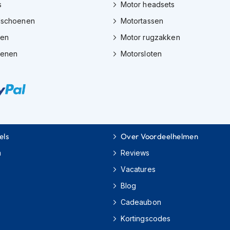
s
Motor headsets
dschoenen
Motortassen
zen
Motor rugzakken
oenen
Motorsloten
els
Over Voordeelhelmen
m
Reviews
Vacatures
Blog
Cadeaubon
Kortingscodes