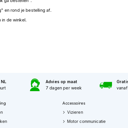
k ga bestellen".
" en rond je bestelling af.
 in de winkel.
n NL
Advies op maat
Grati
uurt
7 dagen per week
vanaf
ing
Accessoires
en
Vizieren
eken
Motor communicatie