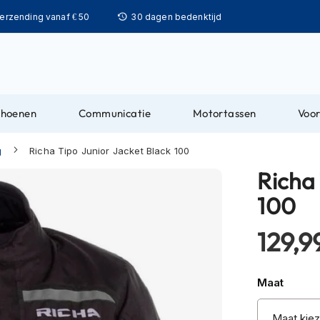
Ga
verzending vanaf € 50
30 dagen bedenktijd
naar
de
inhoud
choenen
Communicatie
Motortassen
Voor
g
Richa Tipo Junior Jacket Black 100
Richa 
100
129,9
Maat