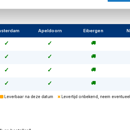
r
en
elleboog
protectoren
. En op de rug is
otectie
toe te voegen.
sterdam
Apeldoorn
Eibergen
N
Leverbaar na deze datum
Levertijd onbekend, neem eventuee