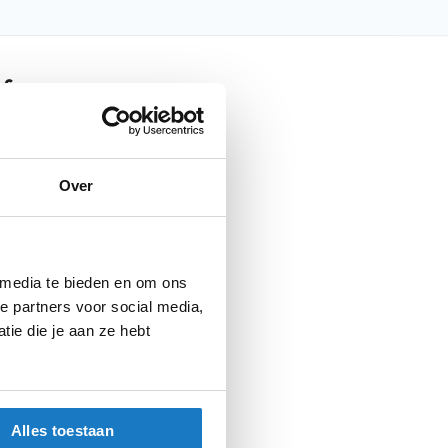
nfo
Over
Tipo Junior
Jacket Black 100
Motorkleding
 media te bieden en om ons
e partners voor social media,
Motorjas kids
ie die je aan ze hebt
Kind
Alles toestaan