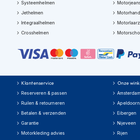
Gore-
Systeemhelmen
Motorjean
Tex
Jethelmen
Motorhan
motorbroeken
Integraalhelmen
Motorlaar
Kevlar
Crosshelmen
Motorsch
motorbroeken
Cargo
motorbroeken
Motorjeans
Motorpakken
Heren
Klantenservice
Onze wink
motorpak
Reserveren & passen
Amsterda
Dames
Ruilen & retourneren
Apeldoorn
motorpak
Betalen & verzenden
Eibergen
Eendelig
Garantie
Nijeveen
motorpak
Motorkleding advies
Rijen
Tweedelig