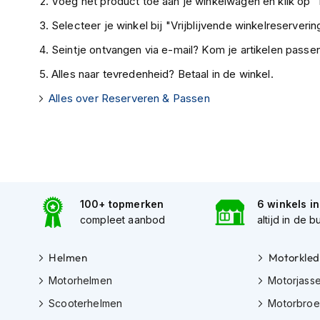
Voeg het product toe aan je winkelwagen en klik op "I
Tex
Selecteer je winkel bij "Vrijblijvende winkelreservering
motorjassen
Seintje ontvangen via e-mail? Kom je artikelen passen
Motorbroeken
Alles naar tevredenheid? Betaal in de winkel.
Heren
motorbroeken
Alles over Reserveren & Passen
Dames
motorbroeken
Doorwaai
motorbroeken
Waterdichte
100+ topmerken
6 winkels i
motorbroeken
compleet aanbod
altijd in de b
Leren
motorbroeken
Helmen
Motorkled
Motorhelmen
Motorjass
Textiel
motorbroeken
Scooterhelmen
Motorbro