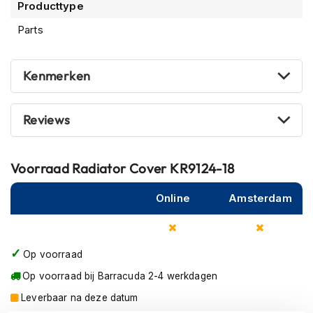
Producttype
m
e
Parts
n
R
Kenmerken
a
c
e
h
Reviews
e
l
m
Voorraad
Radiator Cover KR9124-18
e
n
Online
Amsterdam
R
e
t
r
Op voorraad
o
h
Op voorraad bij Barracuda 2-4 werkdagen
e
Leverbaar na deze datum
l