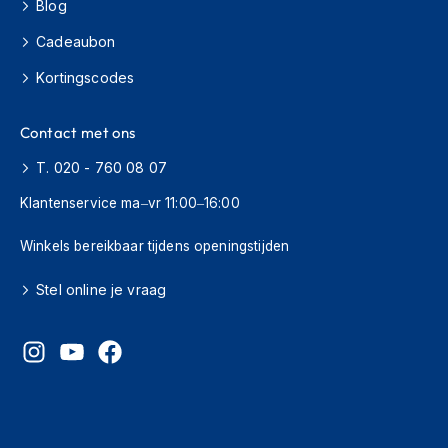
H
Blog
e
Cadeaubon
r
e
Kortingscodes
n
s
c
Contact met ons
o
o
T. 020 - 760 08 07
t
e
Klantenservice ma–vr 11:00–16:00
r
h
Winkels bereikbaar tijdens openingstijden
e
l
Stel online je vraag
m
e
n
D
a
m
e
s