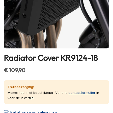
h
e
l
m
e
n
B
l
u
e
Radiator Cover KR9124-18
Ga
t
o
naar
o
het
€ 109,90
t
begin
h
van
h
e
de
Thuisbezorging:
l
afbeeldingen-
Momenteel niet beschikbaar. Vul ons
contactformulier
in
m
voor de levertijd.
gallerij
e
n
Bekijk onze winkelvoorraad