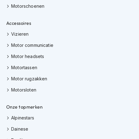
K
Motorschoenen
i
n
d
Accessoires
e
Vizieren
r
m
Motor communicatie
o
t
Motor headsets
o
r
Motortassen
h
e
Motor rugzakken
l
m
Motorsloten
e
n
Onze topmerken
S
c
Alpinestars
o
o
Dainese
t