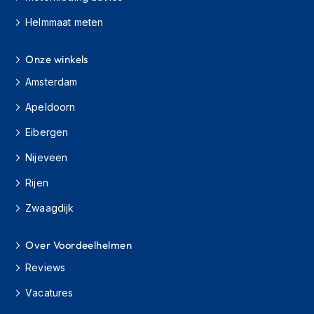
h
Helmmaat meten
i
o
n
Onze winkels
h
e
Amsterdam
l
m
Apeldoorn
e
n
Eibergen
V
Nijeveen
e
Rijen
s
p
Zwaagdijk
a
h
e
Over Voordeelhelmen
l
m
Reviews
e
n
Vacatures