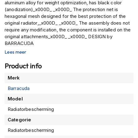
P
aluminum alloy for weight optimization, has black color
i
(anodization)_x000D_ _x000D_ The protection net is
l
hexagonal mesh designed for the best protection of the
o
original radiator,_x000D_ _x000D_ The assembly does not
t
require any modification, the component is installed on the
e
original attachments_x000D_ _x000D_ DESIGN by
n
h
BARRACUDA
e
Lees meer
l
m
Product info
e
n
Meer
Merk
informatie
P
Barracuda
i
n
Model
l
o
Radiatorbescherming
c
k
Categorie
h
Radiatorbescherming
e
l