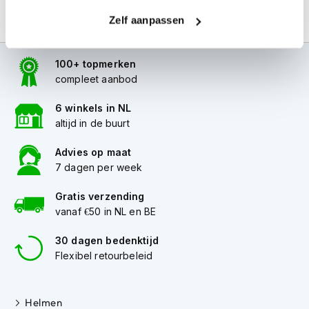
i
Zelf aanpassen
p
b
a
c
100+ topmerken
k
compleet aanbod
h
e
6 winkels in NL
l
altijd in de buurt
m
e
Advies op maat
n
7 dagen per week
H
e
Gratis verzending
r
vanaf €50 in NL en BE
e
n
30 dagen bedenktijd
m
Flexibel retourbeleid
o
t
o
r
Helmen