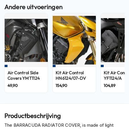
n
H
e
l
m
e
n
m
e
t
z
o
Air Control Side
Kit Air Control
Kit Air Contr
n
Covers YMT1124
HN6124/07-DV
YF1124/A
n
49,90
154,90
104,89
e
v
i
z
i
e
Productbeschrijving
r
The BARRACUDA RADIATOR COVER, is made of light