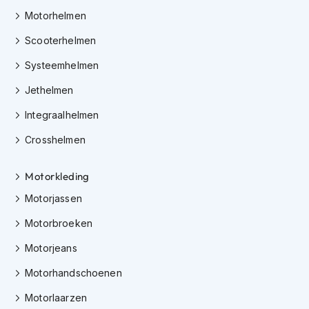
h
Motorhelmen
e
l
Scooterhelmen
m
e
Systeemhelmen
n
Jethelmen
D
a
Integraalhelmen
m
e
Crosshelmen
s
m
o
Motorkleding
t
Motorjassen
o
r
Motorbroeken
h
e
Motorjeans
l
m
Motorhandschoenen
e
n
Motorlaarzen