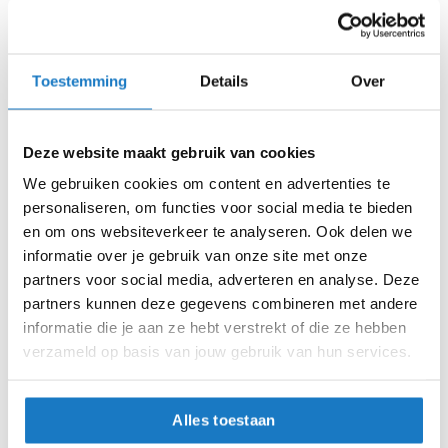
m
Levertijd onbekend, neem eventueel contact met ons op
e
Niet meer leverbaar
n
Zo werkt Reserveren & Passen
Toestemming
Details
Over
S
t
Controleer de winkelvoorraad in bovenstaande tabel.
i
l
Voeg het product toe aan je winkelwagen en klik op "Ik
Deze website maakt gebruik van cookies
l
ga bestellen".
e
We gebruiken cookies om content en advertenties te
m
Selecteer je winkel bij "Vrijblijvende winkelreservering"
personaliseren, om functies voor social media te bieden
o
en rond je bestelling af.
en om ons websiteverkeer te analyseren. Ook delen we
t
o
informatie over je gebruik van onze site met onze
Seintje ontvangen via e-mail? Kom je artikelen passen in
r
partners voor social media, adverteren en analyse. Deze
de winkel.
h
partners kunnen deze gegevens combineren met andere
e
Alles naar tevredenheid? Betaal in de winkel.
informatie die je aan ze hebt verstrekt of die ze hebben
l
m
verzameld op basis van jouw gebruik van hun services.
Alles over Reserveren & Passen
e
n
Alles toestaan
F
l