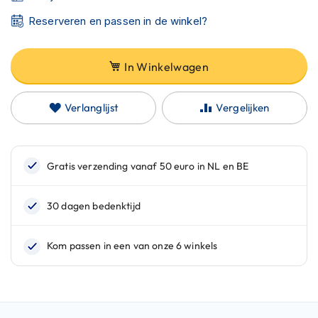
C
a
Reserveren en passen in de winkel?
r
b
o
In Winkelwagen
n
h
e
Verlanglijst
Vergelijken
l
m
e
n
E
n
d
u
r
o
h
e
l
m
e