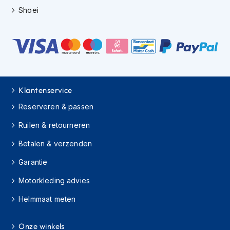
e
Shoei
r
h
e
l
m
e
n
Klantenservice
B
o
Reserveren & passen
x
e
Ruilen & retourneren
r
h
Betalen & verzenden
e
l
Garantie
m
e
Motorkleding advies
n
Helmmaat meten
F
a
Onze winkels
s