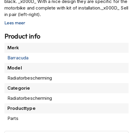
black. _x000D_ With a nice design they are specific for the
P
i
motorbike and complete with kit of installation._x000D_ Sell
l
in pair (left-right).
o
Lees meer
t
e
Product info
n
h
Meer
e
Merk
l
informatie
Barracuda
m
e
Model
n
Radiatorbescherming
P
i
Categorie
n
l
Radiatorbescherming
o
Producttype
c
k
Parts
h
e
l