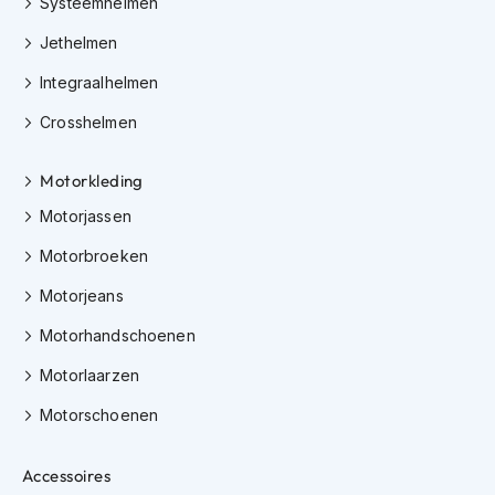
Systeemhelmen
h
e
Jethelmen
l
m
Integraalhelmen
e
n
Crosshelmen
D
a
Motorkleding
m
Motorjassen
e
s
Motorbroeken
m
o
Motorjeans
t
o
Motorhandschoenen
r
h
Motorlaarzen
e
l
Motorschoenen
m
e
n
Accessoires