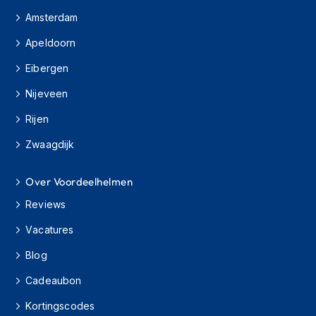
h
Amsterdam
i
o
Apeldoorn
n
h
Eibergen
e
l
Nijeveen
m
e
Rijen
n
Zwaagdijk
V
e
Over Voordeelhelmen
s
p
Reviews
a
h
Vacatures
e
l
Blog
m
e
Cadeaubon
n
Kortingscodes