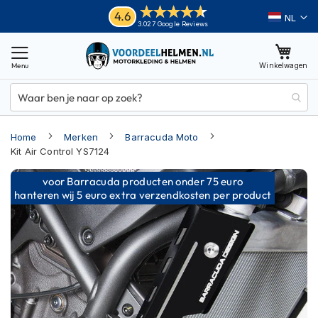
Ga
Helmen
4.6
Taal
3.027 Google Reviews
naar
M
de
o
inhoud
Winkelwagen
t
o
r
h
e
Home
Merken
Barracuda Moto
l
m
Kit Air Control YS7124
e
Ga
n
voor Barracuda producten onder 75 euro
naar
hanteren wij 5 euro extra verzendkosten per product
A
het
d
einde
v
van
e
n
de
t
afbeeldingen-
u
gallerij
r
e