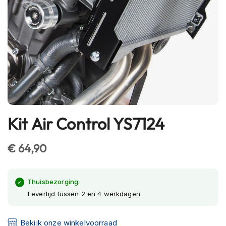
h
e
l
m
e
n
B
l
u
e
t
Kit Air Control YS7124
Ga
o
naar
o
t
het
€ 64,90
h
begin
h
van
e
l
de
Thuisbezorging:
m
afbeeldingen-
Levertijd tussen 2 en 4 werkdagen
e
gallerij
n
Bekijk onze winkelvoorraad