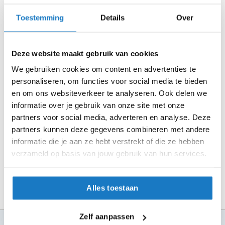
m
Controleer de winkelvoorraad in bovenstaande tabel.
e
Toestemming
Details
Over
n
Voeg het product toe aan je winkelwagen en klik op "Ik
ga bestellen".
S
t
Deze website maakt gebruik van cookies
Selecteer je winkel bij "Vrijblijvende winkelreservering"
i
en rond je bestelling af.
We gebruiken cookies om content en advertenties te
l
l
personaliseren, om functies voor social media te bieden
Seintje ontvangen via e-mail? Kom je artikelen passen in
e
en om ons websiteverkeer te analyseren. Ook delen we
de winkel.
m
informatie over je gebruik van onze site met onze
o
Alles naar tevredenheid? Betaal in de winkel.
partners voor social media, adverteren en analyse. Deze
t
o
partners kunnen deze gegevens combineren met andere
Alles over Reserveren & Passen
r
informatie die je aan ze hebt verstrekt of die ze hebben
h
verzameld op basis van jouw gebruik van hun services.
e
l
m
e
Alles toestaan
n
F
Zelf aanpassen
l