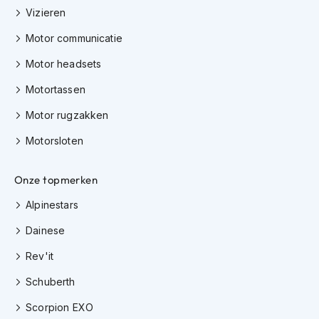
K
Vizieren
i
n
Motor communicatie
d
Motor headsets
e
r
Motortassen
m
o
Motor rugzakken
t
o
Motorsloten
r
h
e
Onze topmerken
l
m
Alpinestars
e
n
Dainese
S
Rev'it
c
Schuberth
o
o
Scorpion EXO
t