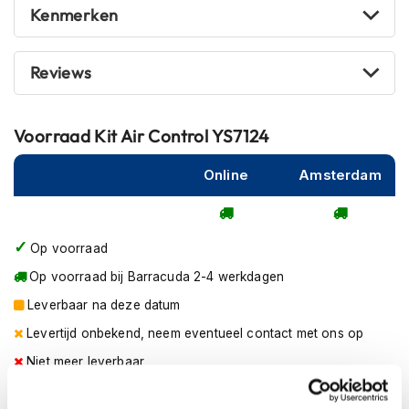
m
Kenmerken
e
n
Reviews
R
a
c
Voorraad
Kit Air Control YS7124
e
h
e
Online
Amsterdam
l
m
e
n
Op voorraad
R
Op voorraad bij Barracuda 2-4 werkdagen
e
Leverbaar na deze datum
t
r
Levertijd onbekend, neem eventueel contact met ons op
o
h
Niet meer leverbaar
e
l
Zo werkt Reserveren & Passen