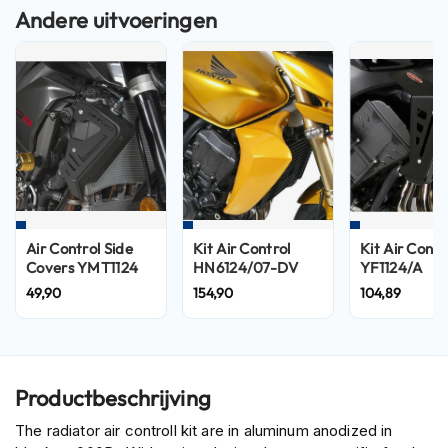
n
H
e
l
m
e
n
m
e
t
z
o
Air Control Side
Kit Air Control
Kit Air Contr
n
Covers YMT1124
HN6124/07-DV
YF1124/A
n
49,90
154,90
104,89
e
v
i
z
i
Productbeschrijving
e
r
The radiator air controll kit are in aluminum anodized in