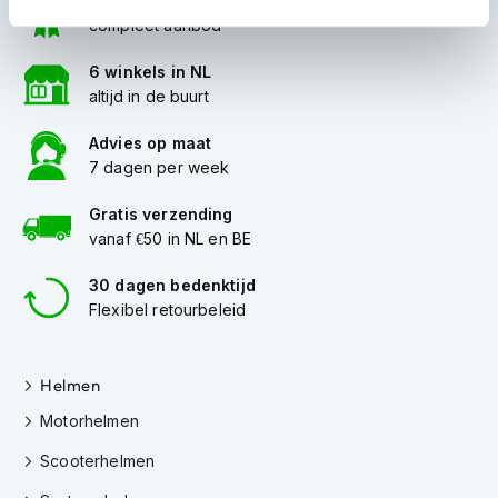
100+ topmerken
i
compleet aanbod
p
b
6 winkels in NL
a
altijd in de buurt
c
k
Advies op maat
h
e
7 dagen per week
l
m
Gratis verzending
e
vanaf €50 in NL en BE
n
30 dagen bedenktijd
H
Flexibel retourbeleid
e
r
e
n
Helmen
m
o
Motorhelmen
t
Scooterhelmen
o
r