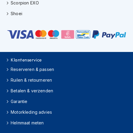
e
Scorpion EXO
r
h
Shoei
e
l
m
e
n
B
o
Klantenservice
x
e
Reserveren & passen
r
Ruilen & retourneren
h
e
Betalen & verzenden
l
m
Garantie
e
n
Motorkleding advies
F
Helmmaat meten
a
s