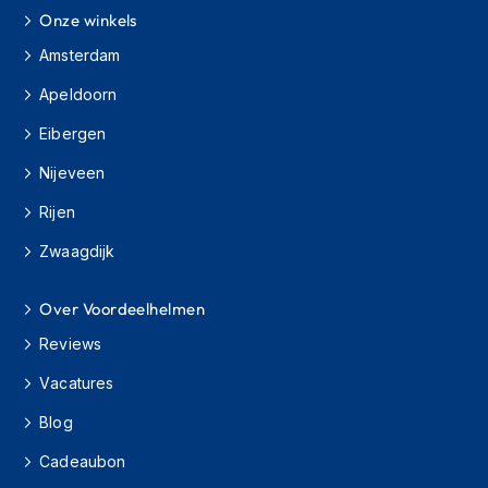
h
Onze winkels
i
Amsterdam
o
n
Apeldoorn
h
e
Eibergen
l
m
Nijeveen
e
n
Rijen
V
Zwaagdijk
e
s
p
Over Voordeelhelmen
a
Reviews
h
e
Vacatures
l
m
Blog
e
n
Cadeaubon