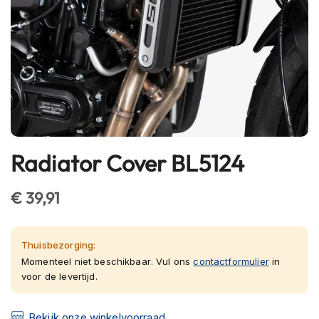
h
e
l
m
e
n
B
l
u
e
Radiator Cover BL5124
Ga
t
o
naar
o
het
€ 39,91
t
begin
h
van
h
e
de
Thuisbezorging:
l
afbeeldingen-
Momenteel niet beschikbaar. Vul ons
contactformulier
in
m
voor de levertijd.
gallerij
e
n
Bekijk onze winkelvoorraad