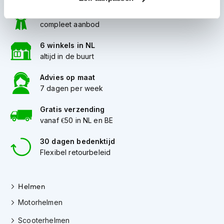
i
100+ topmerken
p
compleet aanbod
b
a
6 winkels in NL
c
k
altijd in de buurt
h
e
Advies op maat
l
7 dagen per week
m
e
Gratis verzending
n
vanaf €50 in NL en BE
H
e
30 dagen bedenktijd
r
Flexibel retourbeleid
e
n
m
Helmen
o
t
Motorhelmen
o
r
Scooterhelmen