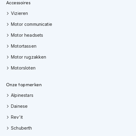
Accessoires
K
i
Vizieren
n
d
Motor communicatie
e
r
Motor headsets
m
o
Motortassen
t
o
Motor rugzakken
r
Motorsloten
h
e
l
Onze topmerken
m
e
Alpinestars
n
Dainese
S
c
Rev'it
o
o
Schuberth
t