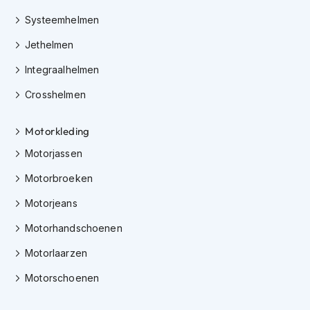
h
e
Systeemhelmen
l
m
Jethelmen
e
n
Integraalhelmen
Crosshelmen
D
a
m
Motorkleding
e
s
Motorjassen
m
o
Motorbroeken
t
o
Motorjeans
r
h
Motorhandschoenen
e
Motorlaarzen
l
m
Motorschoenen
e
n