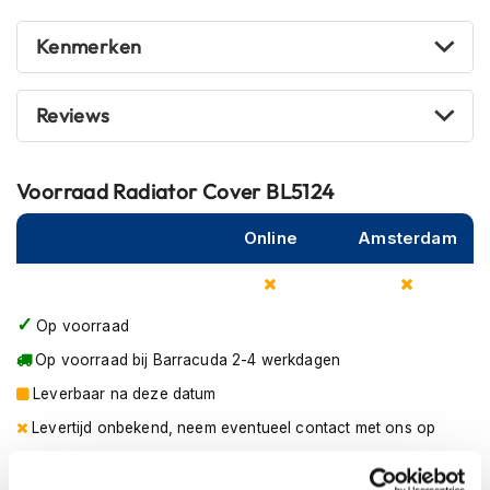
m
e
Kenmerken
n
R
Reviews
a
c
e
h
Voorraad
Radiator Cover BL5124
e
l
Online
Amsterdam
m
e
n
Op voorraad
R
e
Op voorraad bij Barracuda 2-4 werkdagen
t
r
Leverbaar na deze datum
o
Levertijd onbekend, neem eventueel contact met ons op
h
e
Niet meer leverbaar
l