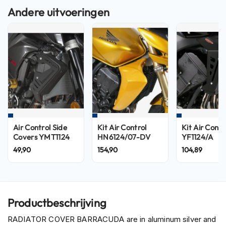
n
H
e
l
m
e
n
m
e
t
z
o
Air Control Side
Kit Air Control
Kit Air Contr
n
Covers YMT1124
HN6124/07-DV
YF1124/A
n
49,90
154,90
104,89
e
v
i
z
i
e
Productbeschrijving
r
RADIATOR COVER BARRACUDA are in aluminum silver and