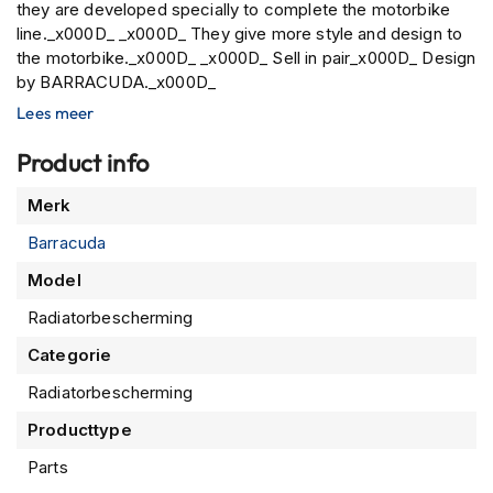
P
they are developed specially to complete the motorbike
i
line._x000D_ _x000D_ They give more style and design to
l
the motorbike._x000D_ _x000D_ Sell in pair_x000D_ Design
o
by BARRACUDA._x000D_
t
e
Lees meer
n
h
Product info
e
l
Meer
Merk
m
informatie
e
Barracuda
n
Model
P
Radiatorbescherming
i
n
Categorie
l
o
Radiatorbescherming
c
k
Producttype
h
e
Parts
l