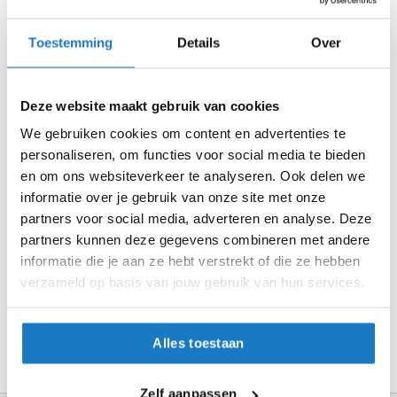
m
Zo werkt Reserveren & Passen
e
n
Controleer de winkelvoorraad in bovenstaande tabel.
Toestemming
Details
Over
Voeg het product toe aan je winkelwagen en klik op "Ik
S
t
ga bestellen".
Deze website maakt gebruik van cookies
i
Selecteer je winkel bij "Vrijblijvende winkelreservering"
l
We gebruiken cookies om content en advertenties te
l
en rond je bestelling af.
personaliseren, om functies voor social media te bieden
e
m
Seintje ontvangen via e-mail? Kom je artikelen passen in
en om ons websiteverkeer te analyseren. Ook delen we
o
de winkel.
informatie over je gebruik van onze site met onze
t
partners voor social media, adverteren en analyse. Deze
o
Alles naar tevredenheid? Betaal in de winkel.
partners kunnen deze gegevens combineren met andere
r
Alles over Reserveren & Passen
h
informatie die je aan ze hebt verstrekt of die ze hebben
e
verzameld op basis van jouw gebruik van hun services.
l
m
e
n
Alles toestaan
F
l
Zelf aanpassen