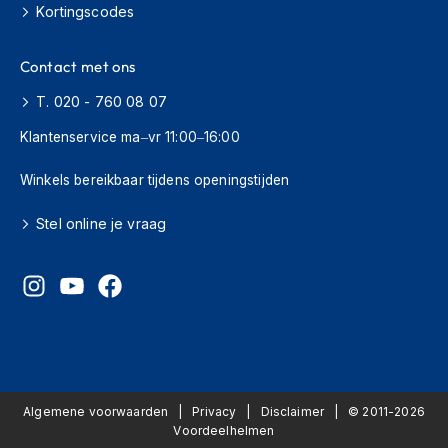
H
Kortingscodes
e
r
e
Contact met ons
n
s
T. 020 - 760 08 07
c
Klantenservice ma–vr 11:00–16:00
o
o
t
Winkels bereikbaar tijdens openingstijden
e
r
Stel online je vraag
h
e
l
m
e
n
D
a
m
Algemene voorwaarden
Privacy
Disclaimer
© 2011-2026
e
Voordeelhelmen
s