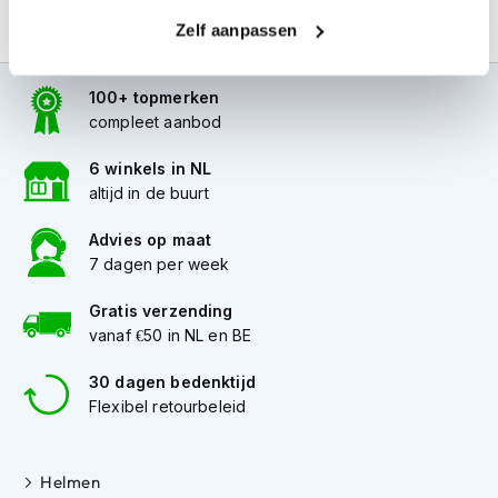
i
Zelf aanpassen
p
b
a
100+ topmerken
c
compleet aanbod
k
h
e
6 winkels in NL
l
altijd in de buurt
m
e
Advies op maat
n
7 dagen per week
H
Gratis verzending
e
r
vanaf €50 in NL en BE
e
n
30 dagen bedenktijd
m
Flexibel retourbeleid
o
t
o
Helmen
r