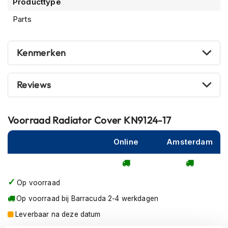
Producttype
m
e
Parts
n
R
Kenmerken
a
c
e
Reviews
h
e
l
m
Voorraad
Radiator Cover KN9124-17
e
n
Online
Amsterdam
R
e
t
r
Op voorraad
o
Op voorraad bij Barracuda 2-4 werkdagen
h
e
Leverbaar na deze datum
l