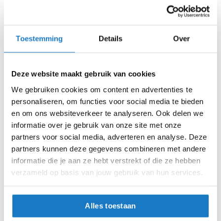
m
Levertijd onbekend, neem eventueel contact met ons op
e
Niet meer leverbaar
n
Zo werkt Reserveren & Passen
Toestemming
Details
Over
S
t
Controleer de winkelvoorraad in bovenstaande tabel.
i
l
Voeg het product toe aan je winkelwagen en klik op "Ik
Deze website maakt gebruik van cookies
l
ga bestellen".
e
We gebruiken cookies om content en advertenties te
m
Selecteer je winkel bij "Vrijblijvende winkelreservering"
personaliseren, om functies voor social media te bieden
o
en rond je bestelling af.
en om ons websiteverkeer te analyseren. Ook delen we
t
informatie over je gebruik van onze site met onze
o
Seintje ontvangen via e-mail? Kom je artikelen passen in
r
partners voor social media, adverteren en analyse. Deze
de winkel.
h
partners kunnen deze gegevens combineren met andere
e
Alles naar tevredenheid? Betaal in de winkel.
informatie die je aan ze hebt verstrekt of die ze hebben
l
m
verzameld op basis van jouw gebruik van hun services.
Alles over Reserveren & Passen
e
n
Alles toestaan
F
l