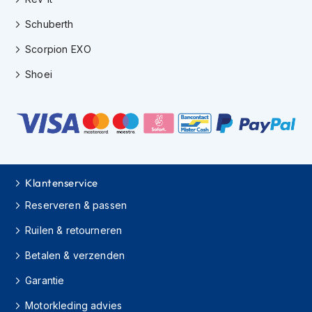
e
r
Schuberth
h
e
Scorpion EXO
l
m
Shoei
e
n
B
o
x
e
r
Klantenservice
h
e
Reserveren & passen
l
m
Ruilen & retourneren
e
n
Betalen & verzenden
Garantie
F
a
Motorkleding advies
s