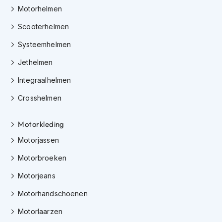
h
Motorhelmen
e
l
Scooterhelmen
m
e
Systeemhelmen
n
Jethelmen
D
a
Integraalhelmen
m
e
Crosshelmen
s
m
Motorkleding
o
t
Motorjassen
o
r
Motorbroeken
h
e
Motorjeans
l
m
Motorhandschoenen
e
n
Motorlaarzen