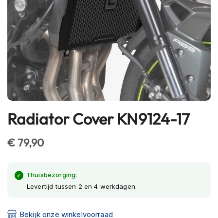
h
e
l
m
e
n
B
l
u
e
t
Radiator Cover KN9124-17
Ga
o
naar
o
t
het
€ 79,90
h
begin
h
van
e
l
de
Thuisbezorging:
m
afbeeldingen-
Levertijd tussen 2 en 4 werkdagen
e
gallerij
n
Bekijk onze winkelvoorraad