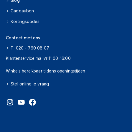
Blog
H
e
Cadeaubon
r
e
Kortingscodes
n
s
c
Contact met ons
o
o
T. 020 - 760 08 07
t
e
Klantenservice ma–vr 11:00–16:00
r
h
Winkels bereikbaar tijdens openingstijden
e
l
Stel online je vraag
m
e
n
D
a
m
e
s