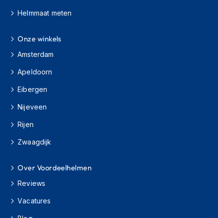
h
Helmmaat meten
i
o
n
Onze winkels
h
e
Amsterdam
l
m
Apeldoorn
e
Eibergen
n
Nijeveen
V
e
Rijen
s
p
Zwaagdijk
a
h
e
Over Voordeelhelmen
l
m
Reviews
e
Vacatures
n