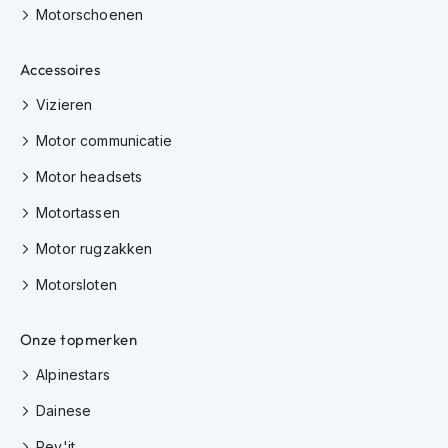
Motorschoenen
K
i
n
Accessoires
d
e
Vizieren
r
m
Motor communicatie
o
t
Motor headsets
o
r
Motortassen
h
e
Motor rugzakken
l
m
Motorsloten
e
n
Onze topmerken
S
Alpinestars
c
o
Dainese
o
t
Rev'it