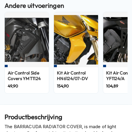
n
H
e
l
m
e
n
m
e
t
z
o
Air Control Side
Kit Air Control
Kit Air Contr
n
Covers YMT1124
HN6124/07-DV
YF1124/A
n
49,90
154,90
104,89
e
v
i
z
i
Productbeschrijving
e
r
The BARRACUDA RADIATOR COVER, is made of light