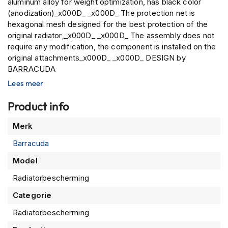
aluminum alloy for weight optimization, has black color
P
i
(anodization)_x000D_ _x000D_ The protection net is
l
hexagonal mesh designed for the best protection of the
o
original radiator,_x000D_ _x000D_ The assembly does not
t
require any modification, the component is installed on the
e
original attachments_x000D_ _x000D_ DESIGN by
n
BARRACUDA
h
e
Lees meer
l
m
Product info
e
n
Meer
Merk
informatie
P
Barracuda
i
n
Model
l
o
Radiatorbescherming
c
Categorie
k
h
Radiatorbescherming
e
l