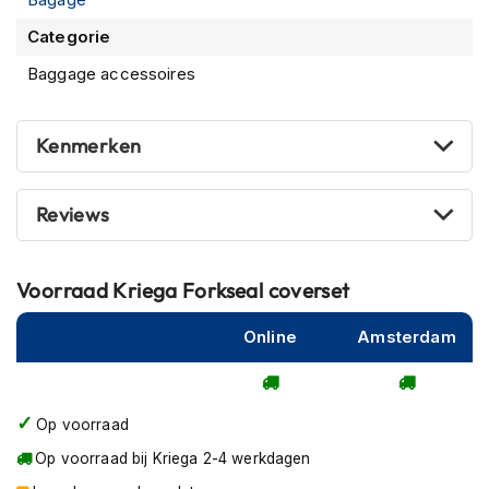
P
i
Categorie
l
o
Baggage accessoires
t
e
n
Kenmerken
h
e
l
Reviews
m
e
n
Voorraad
Kriega Forkseal coverset
P
i
Online
Amsterdam
n
l
o
c
k
Op voorraad
h
Op voorraad bij Kriega 2-4 werkdagen
e
l