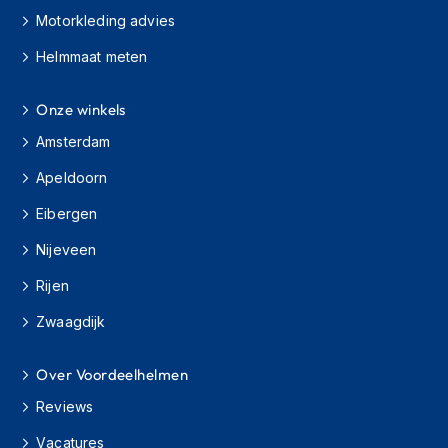
e
Motorkleding advies
r
h
Helmmaat meten
e
l
m
Onze winkels
e
n
Amsterdam
B
Apeldoorn
o
Eibergen
x
e
Nijeveen
r
h
Rijen
e
l
Zwaagdijk
m
e
n
Over Voordeelhelmen
F
Reviews
a
Vacatures
s