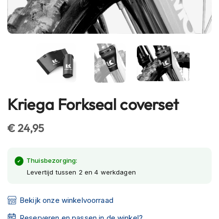
h
e
l
m
e
n
B
l
u
Kriega Forkseal coverset
e
Ga
t
naar
o
het
€ 24,95
o
begin
t
h
van
h
de
Thuisbezorging:
e
afbeeldingen-
Levertijd tussen 2 en 4 werkdagen
l
gallerij
m
e
Bekijk onze winkelvoorraad
n
Reserveren en passen in de winkel?