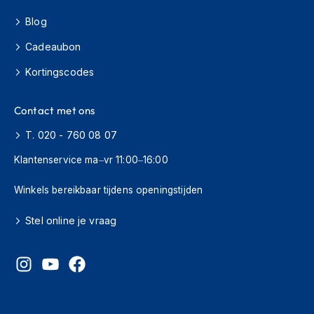
h
Blog
i
o
Cadeaubon
n
h
Kortingscodes
e
l
m
Contact met ons
e
n
T. 020 - 760 08 07
V
Klantenservice ma–vr 11:00–16:00
e
s
Winkels bereikbaar tijdens openingstijden
p
a
Stel online je vraag
h
e
l
m
e
n