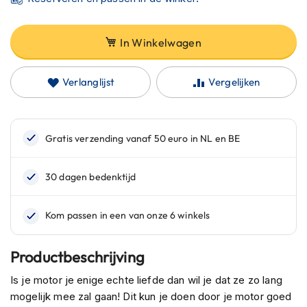
C
a
r
In Winkelwagen
b
o
n
h
Verlanglijst
Vergelijken
e
l
m
e
n
E
n
d
u
r
o
h
Productbeschrijving
e
l
Is je motor je enige echte liefde dan wil je dat ze zo lang
m
mogelijk mee zal gaan! Dit kun je doen door je motor goed
e