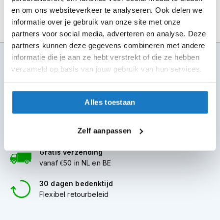
m
en om ons websiteverkeer te analyseren. Ook delen we
e
n
informatie over je gebruik van onze site met onze
partners voor social media, adverteren en analyse. Deze
S
partners kunnen deze gegevens combineren met andere
t
informatie die je aan ze hebt verstrekt of die ze hebben
100+ topmerken
i
l
compleet aanbod
verzameld op basis van jouw gebruik van hun services.
l
e
6 winkels in NL
m
altijd in de buurt
Alles toestaan
o
t
Advies op maat
o
Zelf aanpassen
7 dagen per week
r
h
Gratis verzending
e
l
vanaf €50 in NL en BE
m
e
30 dagen bedenktijd
n
Flexibel retourbeleid
F
l