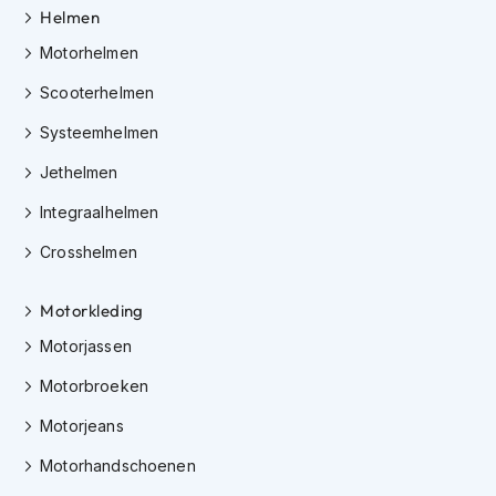
Helmen
i
p
Motorhelmen
b
a
Scooterhelmen
c
k
Systeemhelmen
h
e
Jethelmen
l
m
Integraalhelmen
e
n
Crosshelmen
H
Motorkleding
e
r
Motorjassen
e
n
Motorbroeken
m
o
Motorjeans
t
o
Motorhandschoenen
r