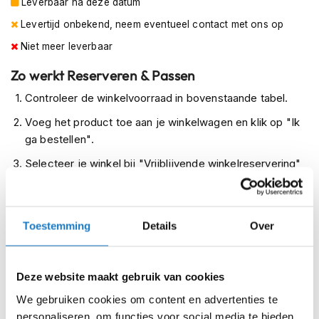
Leverbaar na deze datum
m
e
Levertijd onbekend, neem eventueel contact met ons op
n
Niet meer leverbaar
R
Zo werkt Reserveren & Passen
a
c
Controleer de winkelvoorraad in bovenstaande tabel.
e
h
Voeg het product toe aan je winkelwagen en klik op "Ik
e
ga bestellen".
l
m
Selecteer je winkel bij "Vrijblijvende winkelreservering"
e
en rond je bestelling af.
n
Seintje ontvangen via e-mail? Kom je artikelen passen in
R
de winkel.
Toestemming
Details
Over
e
t
Alles naar tevredenheid? Betaal in de winkel.
r
o
Alles over Reserveren & Passen
Deze website maakt gebruik van cookies
h
e
We gebruiken cookies om content en advertenties te
l
personaliseren, om functies voor social media te bieden