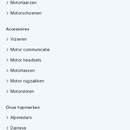
h
Motorlaarzen
e
l
Motorschoenen
m
e
Accessoires
n
Vizieren
D
a
Motor communicatie
m
e
Motor headsets
s
m
Motortassen
o
t
Motor rugzakken
o
r
Motorsloten
h
e
l
Onze topmerken
m
Alpinestars
e
n
Dainese