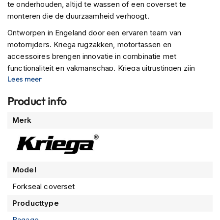
te onderhouden, altijd te wassen of een coverset te
n
monteren die de duurzaamheid verhoogt.
H
Ontworpen in Engeland door een ervaren team van
e
motorrijders. Kriega rugzakken, motortassen en
l
m
accessoires brengen innovatie in combinatie met
e
functionaliteit en vakmanschap. Kriega uitrustingen zijn
n
Lees meer
gebouwd om ontzettend lang mee te gaan, vandaar dat
m
e
Kriega een garantie van 10 jaar op al haar producten geeft.
Product info
t
Naast een ontzettend ruim aanbod aan helmen en
z
Meer
o
Merk
motorkleding, biedt voordeelhelmen u ook een meer dan
n
informatie
ruim aanbod aan accessoires. Dit omdat er naast helmen
n
en kleding zoveel meer is dat uw rijervaring kan verbeteren.
e
v
i
Model
z
i
Forkseal coverset
e
Producttype
r
Bagage