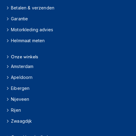
e
r
Betalen & verzenden
h
e
Garantie
l
Motorkleding advies
m
e
Helmmaat meten
n
B
Onze winkels
o
x
Amsterdam
e
r
Apeldoorn
h
e
Eibergen
l
Nijeveen
m
e
Rijen
n
Zwaagdijk
F
a
s