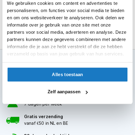
m
voorzien van verschillende compartimenten en zakken om
We gebruiken cookies om content en advertenties te
e
je spullen georganiseerd en gemakkelijk toegankelijk te
personaliseren, om functies voor social media te bieden
n
houden.
en om ons websiteverkeer te analyseren. Ook delen we
S
informatie over je gebruik van onze site met onze
t
partners voor social media, adverteren en analyse. Deze
i
partners kunnen deze gegevens combineren met andere
l
informatie die je aan ze hebt verstrekt of die ze hebben
l
e
verzameld op basis van jouw gebruik van hun services.
100+ topmerken
m
o
compleet aanbod
t
Alles toestaan
o
6 winkels in NL
r
altijd in de buurt
h
Zelf aanpassen
e
Advies op maat
l
7 dagen per week
m
e
n
Gratis verzending
vanaf €50 in NL en BE
F
l