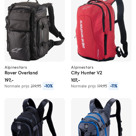
n
H
e
l
m
e
n
m
e
t
Alpinestars
Alpinestars
z
Rover Overland
City Hunter V2
o
n
197,-
107,-
n
-10%
-11%
Normale prijs
219,95
Normale prijs
119,95
e
v
i
z
i
e
r