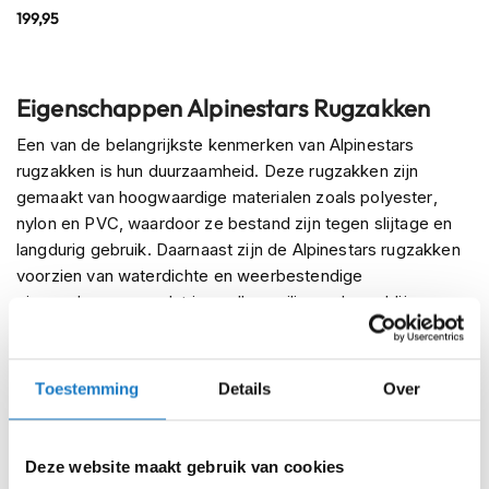
m
199,95
e
n
R
Eigenschappen Alpinestars Rugzakken
a
c
Een van de belangrijkste kenmerken van Alpinestars
e
rugzakken is hun duurzaamheid. Deze rugzakken zijn
h
gemaakt van hoogwaardige materialen zoals polyester,
e
nylon en PVC, waardoor ze bestand zijn tegen slijtage en
l
m
langdurig gebruik. Daarnaast zijn de Alpinestars rugzakken
e
voorzien van waterdichte en weerbestendige
n
eigenschappen, zodat je spullen veilig en droog blijven
tijdens het rijden in verschillende weersomstandigheden.
R
e
Een ander voordeel van Alpinestars rugzakken is hun
t
Toestemming
Details
Over
ergonomische ontwerp. Deze rugzakken zijn ontworpen
r
o
met verstelbare schouderbanden en een gevoerd
h
achterpaneel, waardoor ze comfortabel op de rug zitten en
e
Deze website maakt gebruik van cookies
zorgen voor een goede luchtstroom. Bovendien zijn ze
l