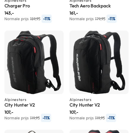
Alpinestars
Alpinestars
C
Charger Pro
Tech Aero Backpack
a
r
143,-
161,-
b
-11%
-11%
Normale prijs
159,95
Normale prijs
179,95
o
n
h
e
l
m
e
n
E
n
d
u
r
Alpinestars
Alpinestars
o
City Hunter V2
City Hunter V2
h
107,-
107,-
e
-11%
-11%
Normale prijs
119,95
Normale prijs
119,95
l
m
e