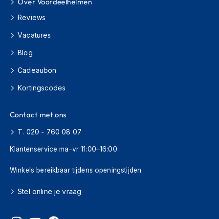
Over Voordeelhelmen
h
i
Reviews
o
n
Vacatures
h
Blog
e
l
Cadeaubon
m
e
Kortingscodes
n
V
Contact met ons
e
s
T. 020 - 760 08 07
p
a
Klantenservice ma–vr 11:00–16:00
h
e
Winkels bereikbaar tijdens openingstijden
l
m
Stel online je vraag
e
n