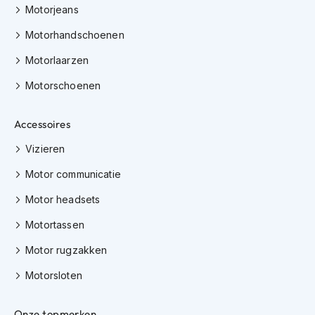
h
Motorjeans
e
l
Motorhandschoenen
m
e
Motorlaarzen
n
Motorschoenen
D
a
Accessoires
m
e
Vizieren
s
m
Motor communicatie
o
t
Motor headsets
o
r
Motortassen
h
e
Motor rugzakken
l
m
Motorsloten
e
n
Onze topmerken