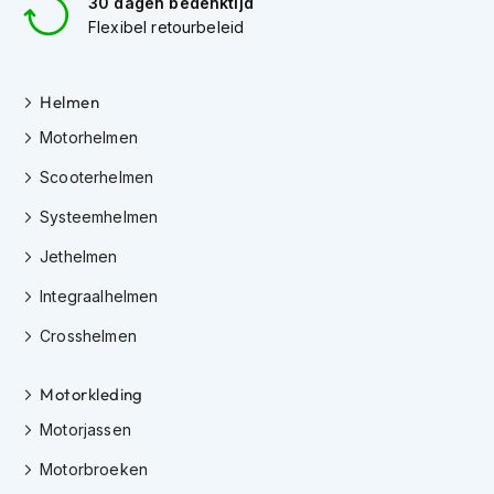
30 dagen bedenktijd
i
Flexibel retourbeleid
p
b
a
c
Helmen
k
Motorhelmen
h
e
Scooterhelmen
l
m
Systeemhelmen
e
n
Jethelmen
H
Integraalhelmen
e
r
Crosshelmen
e
n
Motorkleding
m
o
Motorjassen
t
o
Motorbroeken
r