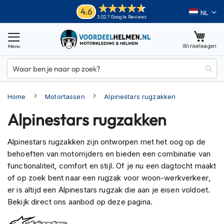
Ga
Helmen
4.6
Taal
3.027 Google Reviews
naar
M
de
o
inhoud
Winkelwagen
t
o
r
h
e
Home
Motortassen
Alpinestars rugzakken
l
m
Alpinestars rugzakken
e
n
Alpinestars rugzakken zijn ontworpen met het oog op de
A
behoeften van motorrijders en bieden een combinatie van
d
v
functionaliteit, comfort en stijl. Of je nu een dagtocht maakt
e
of op zoek bent naar een rugzak voor woon-werkverkeer,
n
er is altijd een Alpinestars rugzak die aan je eisen voldoet.
t
Bekijk direct ons aanbod op deze pagina.
u
r
e