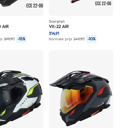
Scorpion
 AIR
VX-22 AIR
314,91
-15%
-10%
js
399,90
Normale prijs
349,90