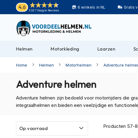
Helmen
4.6
6 winkels in NL
Gratis 
Motorhelmen
3.027 Google Reviews
Adventure
helmen
Bluetooth
helmen
Helmen
Motorkleding
Laarzen
S
Carbon
helmen
Home
Helmen
Motorhelmen
Adventure helme
Enduro
helmen
Adventure helmen
Helmen
met
Adventure helmen zijn bedoeld voor motorrijders die gr
zonnevizier
integraalhelmen en bieden een veelzijdige en functionele
Pilotenhelmen
Pinlock
Producten
57
-
8
Op voorraad
helmen