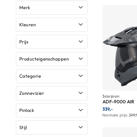
Race
Merk
helmen
Retro
Kleuren
helmen
Stille
Prijs
motorhelmen
Flip
Producteigenschappen
back
helmen
Categorie
Heren
motorhelmen
Zonnevizier
Scorpion
Dames
ADF-9000 AIR
motorhelmen
339,-
Pinlock
Normale prijs
399,
Kinder
motorhelmen
Stijl
Scooterhelmen