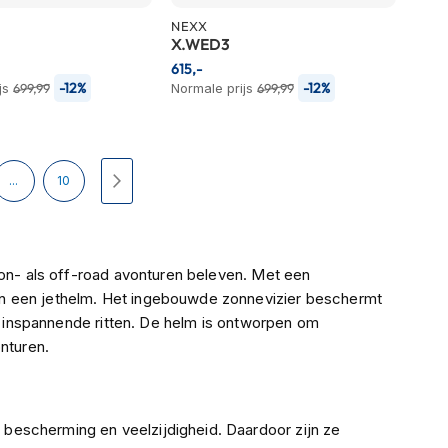
NEXX
X.WED3
615,-
-12%
-12%
js
699,99
Normale prijs
699,99
ina
Pagina
Pagina
Volgende
...
10
 on- als off-road avonturen beleven. Met een
en een jethelm. Het ingebouwde zonnevizier beschermt
ns inspannende ritten. De helm is ontworpen om
nturen.
bescherming en veelzijdigheid. Daardoor zijn ze