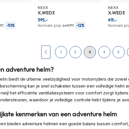
NEXX
NEXX
X.WED3
X.WED3
395,-
615,-
-10%
-12%
90
Normale prijs
449,99
Normale pri
Pagina
Pagina
Vorige
Pagina
Pagina
U lees momenteel pag
Pagina
Pagina
1
2
3
4
5
n adventure helm?
elm biedt de ultieme veelzijdigheid voor motorrijders die zowel
escherming kan je snel schakelen tussen een volledige helm 
rwijl het efficiënte ventilatiesysteem voor comfort zorgt tijde
ondersteunen, waardoor je volledige controle hebt tijdens je avo
ijkste kenmerken van een adventure helm
en bieden adventure helmen een goede balans tussen comfort, 