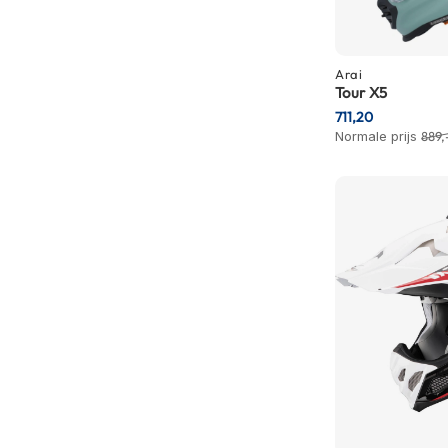
Gore-
Tex
motorbroeken
Arai
Kevlar
Tour X5
motorbroeken
711,20
Normale prijs
889,
Cargo
motorbroeken
Motorjeans
Motorpakken
Heren
motorpak
Dames
motorpak
Eendelig
motorpak
Tweedelig