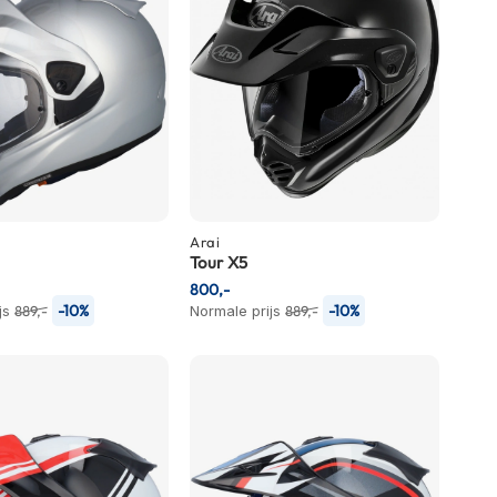
Arai
Tour X5
800,-
-10%
-10%
js
889,-
Normale prijs
889,-