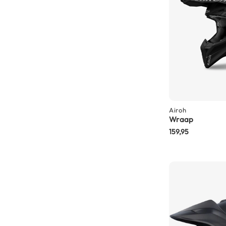
Crosshelmen
Fietshelmen
Helm
accessoires
Vizieren
Pinlocks
Tear-
Airoh
offs
Wraap
159,95
Crossbrillen
Oordoppen
Onderhoud
helm
Helm
houder
&