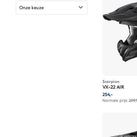
Boxer
Onze keuze
helmen
Fashion
helmen
Vespa
helmen
Heren
scooterhelmen
Dames
Scorpion
scooterhelmen
VX-22 AIR
254,-
Kinder
Normale prijs
299,
scooterhelmen
Systeemhelmen
Jethelmen
Integraalhelmen