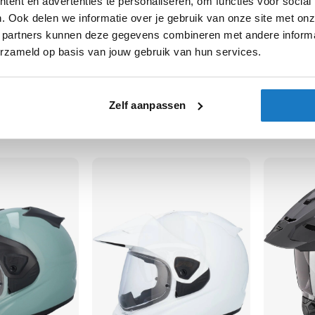
ent en advertenties te personaliseren, om functies voor social
. Ook delen we informatie over je gebruik van onze site met onz
 partners kunnen deze gegevens combineren met andere informat
erzameld op basis van jouw gebruik van hun services.
Arai
Arai
Tour X5
Tour X5
Zelf aanpassen
890,01
890,01
-20%
-10%
01
Normale prijs
989,01
Normale pri