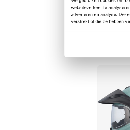
We gebruiken cookies om cont
Tex
websiteverkeer te analyseren
motorjassen
adverteren en analyse. Deze
verstrekt of die ze hebben v
Motorbroeken
Heren
Arai
motorbroeken
Tour X5
Dames
791,21
Normale prijs
989,
motorbroeken
Doorwaai
motorbroeken
Waterdichte
motorbroeken
Leren
motorbroeken
Textiel
motorbroeken