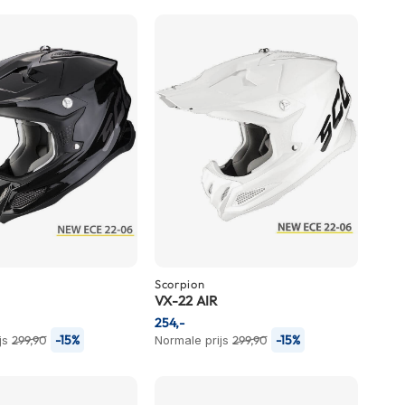
Scorpion
VX-22 AIR
254,-
-15%
-15%
js
299,90
Normale prijs
299,90