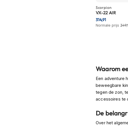
motorpak
Scorpion
Motorhoodies
VX-22 AIR
314,91
Regenkleding
Normale prijs
349,
Onderkleding
Balaclavas
en
helmmutsen
Koelvesten
Waarom ee
Motorsokken
Een adventure h
Nekwarmers
beweegbare kinb
en
tegen de zon, te
windcollars
accessoires te 
Verwarmde
De belangr
onderkleding
Protectie
Over het algeme