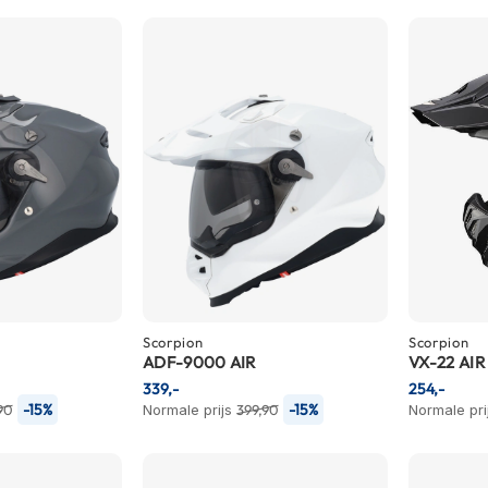
Scorpion
Scorpion
ADF-9000 AIR
VX-22 AIR
339,-
254,-
-15%
-15%
90
Normale prijs
399,90
Normale pri