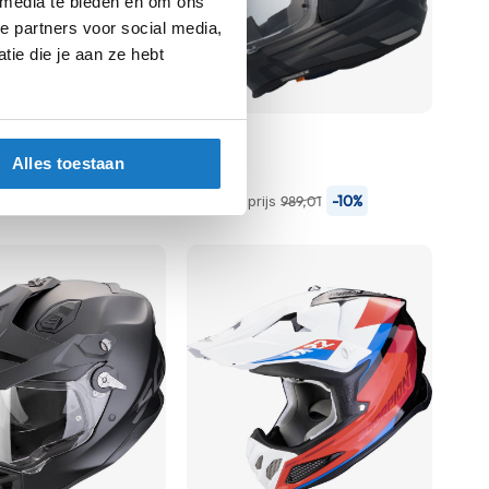
 media te bieden en om ons
e partners voor social media,
ie die je aan ze hebt
Arai
Tour X5
Alles toestaan
890,01
-10%
-10%
js
989,01
Normale prijs
989,01