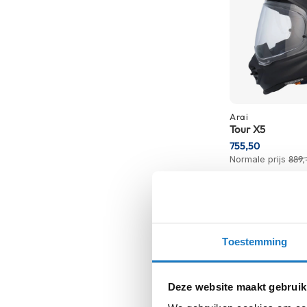
kapstok
Motorkleding
Motorjassen
Heren
motorjassen
Dames
Arai
motorjassen
Tour X5
755,50
Doorwaai
Normale prijs
889,
motorjassen
Waterdichte
motorjassen
Leren
Toestemming
motorjassen
Textiele
motorjassen
Deze website maakt gebruik
Gore-