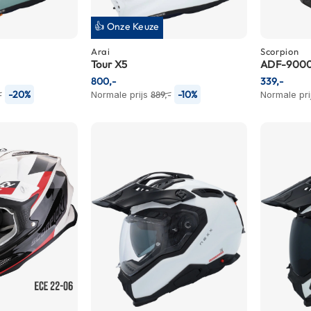
👍 Onze Keuze
Arai
Scorpion
Tour X5
ADF-9000
800,-
339,-
-20%
-10%
-
Normale prijs
889,-
Normale pri