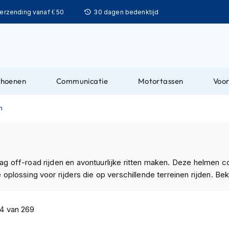
Ga
verzending vanaf € 50
30 dagen bedenktijd
naar
de
inhoud
choenen
Communicatie
Motortassen
Voor
n
aag off-road rijden en avontuurlijke ritten maken. Deze helmen
 oplossing voor rijders die op verschillende terreinen rijden. Be
4
van
269