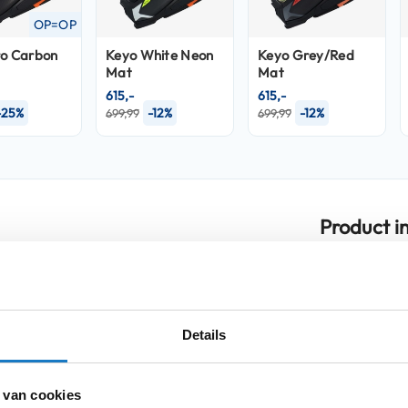
OP=OP
ro Carbon
Keyo White Neon
Keyo Grey/Red
Mat
Mat
615,-
615,-
-25%
-12%
-12%
699,99
699,99
Product i
Meer
et moderne styling, een perfecte
Merk
informatie
technische innovatie als kernprincipes.
an 60 avontuurlijke motorrijders op
Model
Details
oatië en van Baja California tot de
Kleurstelling
 van cookies
Producttype