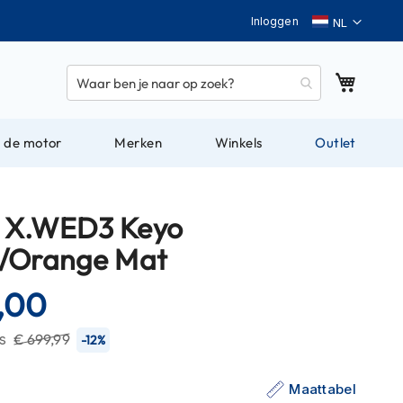
Taal
Inloggen
Winkel
 de motor
Merken
Winkels
Outlet
 X.WED3 Keyo
/Orange Mat
5,00
js
€ 699,99
-12%
Maattabel