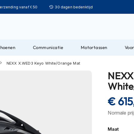
Ga
verzending vanaf € 50
30 dagen bedenktijd
naar
de
inhoud
choenen
Communicatie
Motortassen
Voor
NEXX X.WED3 Keyo White/Orange Mat
NEXX
White
€ 61
Normale pri
Maat