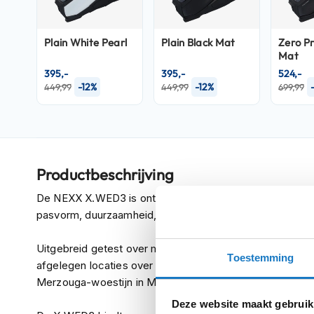
Crosshelmen
Fietshelmen
Plain White Pearl
Plain Black Mat
Zero P
Mat
Helm
395,-
395,-
524,-
accessoires
-12%
-12%
449,99
449,99
699,99
Vizieren
Pinlocks
Tear-
offs
Productbeschrijving
Crossbrillen
De NEXX X.WED3 is ontworpen zonder compromissen, m
Oordoppen
pasvorm, duurzaamheid, uitzonderlijke functionaliteit en 
Onderhoud
Uitgebreid getest over meer dan 200.000 km door meer d
helm
Toestemming
afgelegen locaties over de hele wereld, van Alaska tot Kr
Helm
Merzouga-woestijn in Marokko.
houder
Deze website maakt gebruik
&