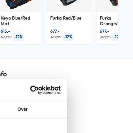
Keyo Blue/Red
Furka Red/Blue
Furka
Mat
Orange/Grey
615,-
677,-
677,-
-12%
-12%
-12%
699,99
769,95
769,95
nfo
X.WED3
Over
Keyo White/Orange Mat
Helmen