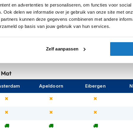
ad en op de weg, zonder gereedschap. De
ent en advertenties te personaliseren, om functies voor social
 door een unieke kinvorm en X-Foam Crash
Categorie
. Ook delen we informatie over je gebruik van onze site met onz
 partners kunnen deze gegevens combineren met andere informat
Pinlock
erzameld op basis van jouw gebruik van hun services.
tenteerde Mid Airflow Chamber, zorgt voor
Zonnevizier
steem, groter binnenste zonnescherm, en
Let op
Zelf aanpassen
 voering zorgen voor stabiliteit, comfort en
l met de X-COM3 serie, met geïntegreerde
 Mat
sterdam
Apeldoorn
Eibergen
N