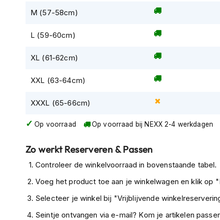
Tex
M (57-58cm)
motorjassen
L (59-60cm)
Motorbroeken
Heren
XL (61-62cm)
motorbroeken
Dames
XXL (63-64cm)
motorbroeken
XXXL (65-66cm)
Doorwaai
motorbroeken
Op voorraad
Op voorraad bij NEXX 2-4 werkdagen
Waterdichte
Zo werkt Reserveren & Passen
motorbroeken
Controleer de winkelvoorraad in bovenstaande tabel.
Leren
motorbroeken
Voeg het product toe aan je winkelwagen en klik op "I
Zero Pro
Textiel
Selecteer je winkel bij "Vrijblijvende winkelreservering
motorbroeken
Keyo Blue/Red
Seintje ontvangen via e-mail? Kom je artikelen passen