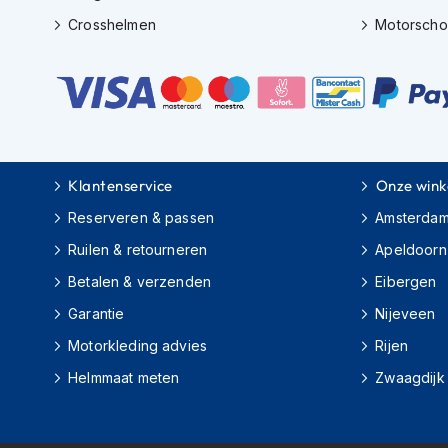
motorpak
Crosshelmen
Motorsch
Motorhoodies
Regenkleding
Onderkleding
Balaclavas
en
helmmutsen
Klantenservice
Onze wink
Koelvesten
Reserveren & passen
Amsterda
Ruilen & retourneren
Apeldoorn
Motorsokken
Betalen & verzenden
Eibergen
Nekwarmers
en
Garantie
Nijeveen
windcollars
Motorkleding advies
Rijen
Verwarmde
Helmmaat meten
Zwaagdijk
onderkleding
Protectie