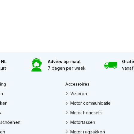
n NL
Advies op maat
Grati
uurt
7 dagen per week
vanaf
ing
Accessoires
en
Vizieren
eken
Motor communicatie
s
Motor headsets
dschoenen
Motortassen
zen
Motor rugzakken