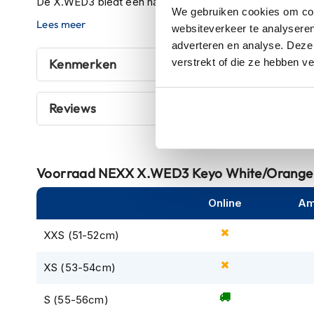
De X.WED3 biedt een naadloze overgang tussen off-ro
kapstok
We gebruiken cookies om cont
helm is ontworpen om thoracale letsels te verminderen
Lees meer
websiteverkeer te analyseren
Motorkleding
Bumpers.
adverteren en analyse. Deze
Motorjassen
verstrekt of die ze hebben v
Kenmerken
Heren
Het geavanceerde ventilatiesysteem, inclusief het gepa
motorjassen
optimale luchtstroom. Het vizierontwerp met Recoil-sy
strategische piekvorm verbeteren de prestaties.
Reviews
Dames
motorjassen
Het anti-vibratiesysteem en F.R.S. (Fast Release System)
Doorwaai
eenvoudige verwijdering. De X.WED3 is ook compatibe
motorjassen
technologie en hoogwaardig geluid.
Voorraad
NEXX X.WED3 Keyo White/Orange
Waterdichte
Online
Am
motorjassen
Leren
XXS (51-52cm)
motorjassen
XS (53-54cm)
Textiele
motorjassen
S (55-56cm)
Gore-