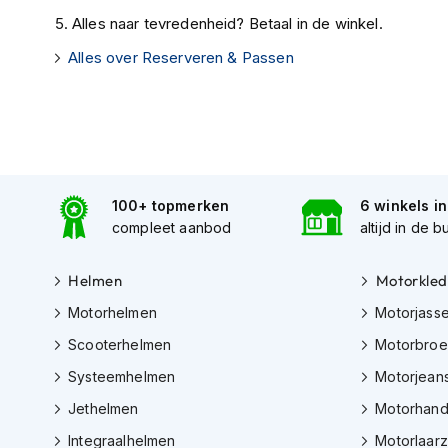
Gore-
Keyo White Neon MT
Alles naar tevredenheid? Betaal in de winkel.
Tex
Keyo Green/Silver MT
motorbroeken
Alles over Reserveren & Passen
Kevlar
Keyo Grey/Red
motorbroeken
Keyo White/Orange
Cargo
motorbroeken
Motorjeans
100+ topmerken
6 winkels i
compleet aanbod
altijd in de b
Motorpakken
Heren
Helmen
Motorkled
motorpak
Motorhelmen
Motorjass
Dames
motorpak
Scooterhelmen
Motorbro
Eendelig
Systeemhelmen
Motorjean
motorpak
Jethelmen
Motorhan
Tweedelig
Integraalhelmen
Motorlaar