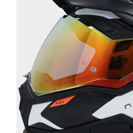
Race
helmen
Retro
helmen
Stille
motorhelmen
Flip
back
helmen
Heren
motorhelmen
Dames
motorhelmen
Kinder
motorhelmen
Scooterhelmen