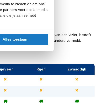
 media te bieden en om ons
Integraalhelmen
e partners voor social media,
ie die je aan ze hebt
Meegeleverd
Ja
Indien een helm is voorzien van een vizier, betreft
Alles toestaan
het een helder vizier, tenzij anders vermeld.
ijeveen
Rijen
Zwaagdijk