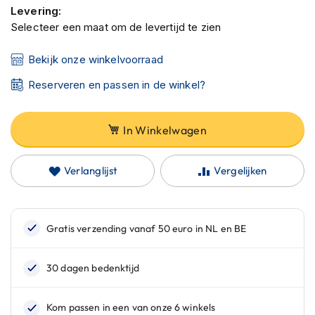
C
Levering:
a
Selecteer een maat om de levertijd te zien
r
b
o
Bekijk onze winkelvoorraad
n
h
Reserveren en passen in de winkel?
e
l
m
In Winkelwagen
e
n
Verlanglijst
Vergelijken
E
n
d
u
r
o
h
e
l
m
e