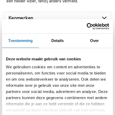
een helder vizier, tenzij anders vermeld.
i
p
b
Kenmerken
a
c
k
h
Reviews
e
Toestemming
Details
Over
l
m
Voorraad
Arai Tour X5 Discovery Red
e
n
Deze website maakt gebruik van cookies
Online
Amsterdam
We gebruiken cookies om content en advertenties te
H
e
personaliseren, om functies voor social media te bieden
XS (53-54cm)
r
en om ons websiteverkeer te analyseren. Ook delen we
e
informatie over je gebruik van onze site met onze
S (55-56cm)
n
partners voor social media, adverteren en analyse. Deze
m
o
partners kunnen deze gegevens combineren met andere
M (57-58cm)
t
informatie die je aan ze hebt verstrekt of die ze hebben
o
L (59-60cm)
verzameld op basis van jouw gebruik van hun services.
r