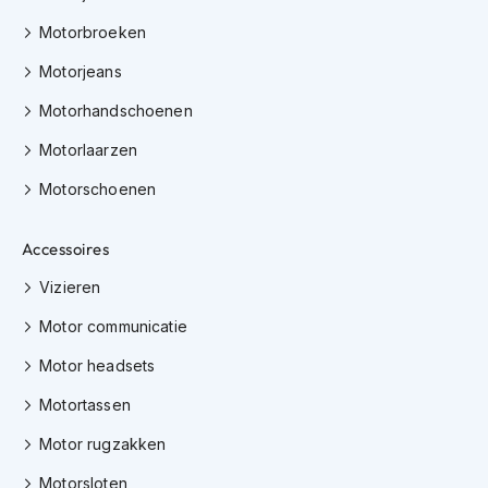
h
Motorbroeken
i
o
Motorjeans
n
h
Motorhandschoenen
e
l
Motorlaarzen
m
e
Motorschoenen
n
V
Accessoires
e
s
Vizieren
p
Motor communicatie
a
h
Motor headsets
e
l
Motortassen
m
e
Motor rugzakken
n
Motorsloten