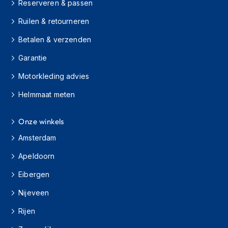
Reserveren & passen
s
c
Ruilen & retourneren
o
o
Betalen & verzenden
t
e
Garantie
r
h
Motorkleding advies
e
l
Helmmaat meten
m
e
Onze winkels
n
Amsterdam
K
i
Apeldoorn
n
d
Eibergen
e
r
Nijeveen
s
c
Rijen
o