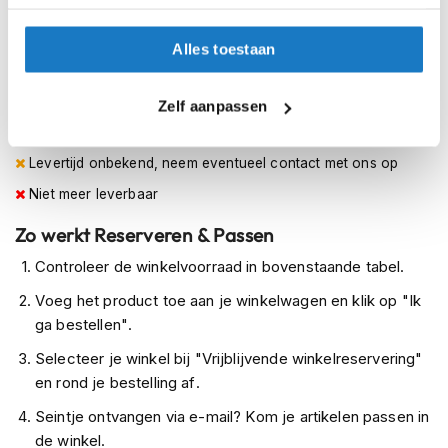
h
e
XL (61-62cm)
08-10-2026
08-10-2026
l
Alles toestaan
m
Op voorraad
e
n
Op voorraad bij Arai 2-4 werkdagen
Zelf aanpassen
Leverbaar na deze datum
D
a
Levertijd onbekend, neem eventueel contact met ons op
m
Niet meer leverbaar
e
s
Zo werkt Reserveren & Passen
m
o
Controleer de winkelvoorraad in bovenstaande tabel.
t
o
Voeg het product toe aan je winkelwagen en klik op "Ik
r
ga bestellen".
h
e
Selecteer je winkel bij "Vrijblijvende winkelreservering"
l
en rond je bestelling af.
m
e
Seintje ontvangen via e-mail? Kom je artikelen passen in
n
de winkel.