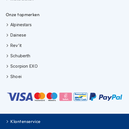
H
e
r
Onze topmerken
e
n
Alpinestars
s
c
Dainese
o
Rev'it
o
t
Schuberth
e
r
Scorpion EXO
h
e
Shoei
l
m
e
n
D
a
m
Klantenservice
e
s