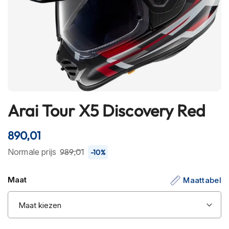
h
e
l
m
e
n
B
l
u
e
Arai Tour X5 Discovery Red
Ga
t
naar
o
het
890,01
o
t
begin
Normale prijs
989,01
-10%
h
van
h
de
e
Maat
Maattabel
afbeeldingen-
l
m
gallerij
e
n