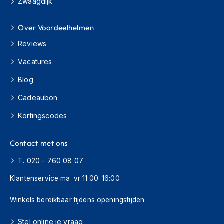
Zwaagdijk
o
t
e
Over Voordeelhelmen
r
h
Reviews
e
l
Vacatures
m
e
Blog
n
Cadeaubon
S
Kortingscodes
y
s
t
Contact met ons
e
e
T. 020 - 760 08 07
m
h
Klantenservice ma–vr 11:00–16:00
e
l
Winkels bereikbaar tijdens openingstijden
m
e
n
Stel online je vraag