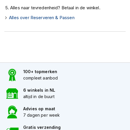
K
Alles naar tevredenheid? Betaal in de winkel.
i
n
Alles over Reserveren & Passen
d
e
r
m
o
t
o
r
h
e
100+ topmerken
l
compleet aanbod
m
e
6 winkels in NL
n
altijd in de buurt
S
Advies op maat
c
o
7 dagen per week
o
t
Gratis verzending