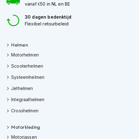
e
vanaf €50 in NL en BE
r
h
30 dagen bedenktijd
e
Flexibel retourbeleid
l
m
e
n
Helmen
Motorhelmen
B
o
Scooterhelmen
x
e
Systeemhelmen
r
h
Jethelmen
e
l
Integraalhelmen
m
e
Crosshelmen
n
F
Motorkleding
a
Motorjassen
s