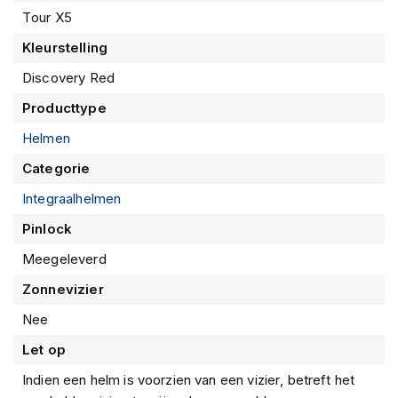
m
"
Tour X5
e
n
Kleurstelling
S
Discovery Red
t
i
Producttype
l
Helmen
l
e
Categorie
m
o
Integraalhelmen
t
o
Pinlock
r
h
Meegeleverd
e
Zonnevizier
l
m
Nee
e
n
Let op
F
Indien een helm is voorzien van een vizier, betreft het
l