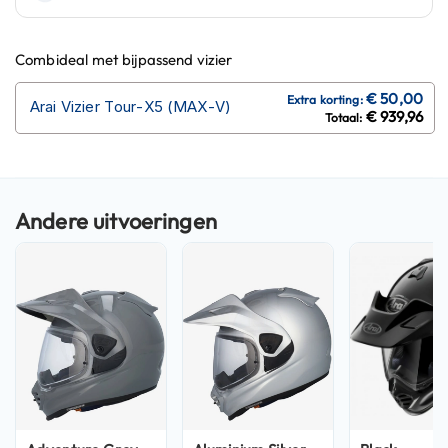
n
H
Combideal met bijpassend vizier
e
l
Arai Vizier Tour-X5 (MAX-V)
m
€ 939,96
e
n
m
e
t
z
o
n
n
e
v
i
z
i
e
r