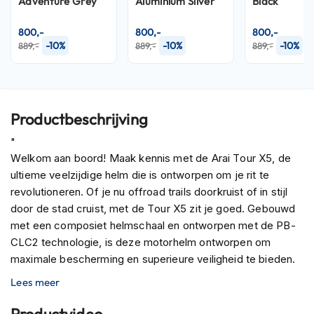
Adventure Grey
Aluminium Silver
Black
P
i
l
800,-
800,-
800,-
o
-10%
-10%
-10%
889,-
889,-
889,-
t
e
n
h
e
Productbeschrijving
l
m
"
e
Welkom aan boord! Maak kennis met de Arai Tour X5, de
n
ultieme veelzijdige helm die is ontworpen om je rit te
P
revolutioneren. Of je nu offroad trails doorkruist of in stijl
i
door de stad cruist, met de Tour X5 zit je goed. Gebouwd
n
met een composiet helmschaal en ontworpen met de PB-
l
CLC2 technologie, is deze motorhelm ontworpen om
o
c
maximale bescherming en superieure veiligheid te bieden.
k
Het ultralichte en slanke ontwerp is perfect voor lange
Lees meer
h
ritten. Bovendien kun je kiezen uit drie verschillende maten
e
voor een perfecte pasvorm.
l