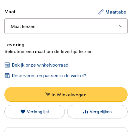
C
de
a
Maat
Maattabel
afbeeldingen-
r
b
gallerij
o
n
h
e
Levering:
l
Selecteer een maat om de levertijd te zien
m
e
n
Bekijk onze winkelvoorraad
E
Reserveren en passen in de winkel?
n
d
u
In Winkelwagen
r
o
h
Verlanglijst
Vergelijken
e
l
m
e