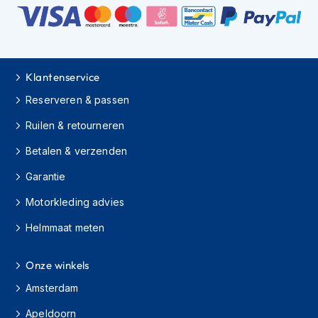
s
c
o
o
t
Klantenservice
e
r
Reserveren & passen
h
e
Ruilen & retourneren
l
m
Betalen & verzenden
e
n
Garantie
K
Motorkleding advies
i
n
Helmmaat meten
d
e
Onze winkels
r
s
Amsterdam
c
o
Apeldoorn