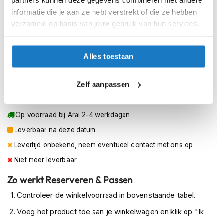
h
S (55-56cm)
informatie die je aan ze hebt verstrekt of die ze hebben
e
l
verzameld op basis van jouw gebruik van hun services.
m
M (57-58cm)
e
n
L (59-60cm)
Alles toestaan
D
a
XL (61-62cm)
05-02-2027
05-02-2027
Zelf aanpassen
m
e
Op voorraad
s
m
Op voorraad bij Arai 2-4 werkdagen
o
Leverbaar na deze datum
t
o
Levertijd onbekend, neem eventueel contact met ons op
r
h
Niet meer leverbaar
e
l
Zo werkt Reserveren & Passen
m
Controleer de winkelvoorraad in bovenstaande tabel.
e
n
Voeg het product toe aan je winkelwagen en klik op "Ik