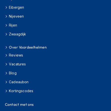
o
t
Eibergen
e
r
Nijeveen
h
e
Rijen
l
m
Zwaagdijk
e
n
Over Voordeelhelmen
S
Reviews
y
s
Vacatures
t
e
Blog
e
m
Cadeaubon
h
e
Kortingscodes
l
m
Contact met ons
e
n