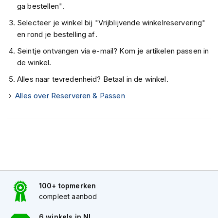
ga bestellen".
K
i
Selecteer je winkel bij "Vrijblijvende winkelreservering"
n
en rond je bestelling af.
d
e
Seintje ontvangen via e-mail? Kom je artikelen passen in
r
de winkel.
m
o
Alles naar tevredenheid? Betaal in de winkel.
t
o
Alles over Reserveren & Passen
r
h
e
l
m
e
n
S
c
100+ topmerken
o
compleet aanbod
o
t
6 winkels in NL