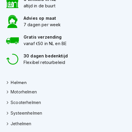
e
altijd in de buurt
r
h
Advies op maat
e
l
7 dagen per week
m
e
Gratis verzending
n
vanaf €50 in NL en BE
B
30 dagen bedenktijd
o
Flexibel retourbeleid
x
e
r
h
Helmen
e
l
Motorhelmen
m
Scooterhelmen
e
n
Systeemhelmen
F
Jethelmen
a
s