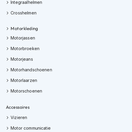
Integraalhelmen
h
i
Crosshelmen
o
n
h
Motorkleding
e
Motorjassen
l
m
Motorbroeken
e
n
Motorjeans
V
Motorhandschoenen
e
s
Motorlaarzen
p
a
Motorschoenen
h
e
l
Accessoires
m
e
Vizieren
n
Motor communicatie