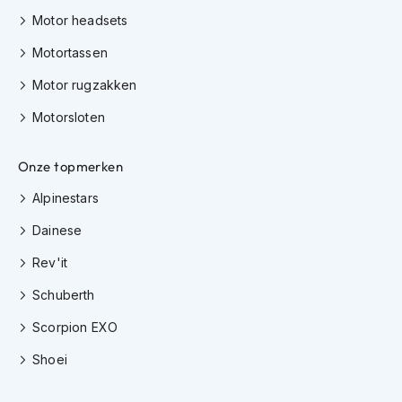
H
Motor headsets
e
r
Motortassen
e
n
Motor rugzakken
s
c
Motorsloten
o
o
t
Onze topmerken
e
r
Alpinestars
h
e
Dainese
l
m
Rev'it
e
Schuberth
n
Scorpion EXO
D
a
Shoei
m
e
s