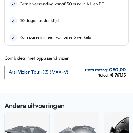
n
H
e
l
m
e
n
m
e
Combideal met bijpassend vizier
t
z
Arai Vizier Tour-X5 (MAX-V)
o
€ 761,15
n
n
e
v
i
z
i
e
r