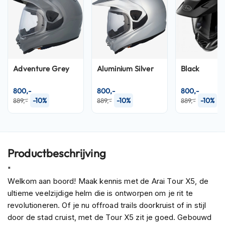
P
i
l
o
t
e
n
Adventure Grey
Aluminium Silver
Black
h
e
l
800,-
800,-
800,-
m
-10%
-10%
-10%
889,-
889,-
889,-
e
n
P
i
Productbeschrijving
n
l
"
o
Welkom aan boord! Maak kennis met de Arai Tour X5, de
c
ultieme veelzijdige helm die is ontworpen om je rit te
k
h
revolutioneren. Of je nu offroad trails doorkruist of in stijl
e
door de stad cruist, met de Tour X5 zit je goed. Gebouwd
l