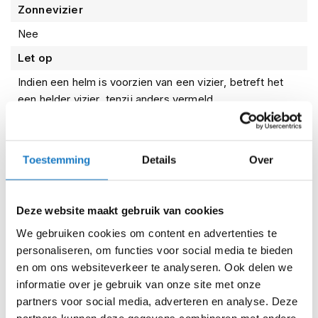
Zonnevizier
i
p
Nee
b
a
Let op
c
k
Indien een helm is voorzien van een vizier, betreft het
h
een helder vizier, tenzij anders vermeld.
e
l
m
Kenmerken
e
n
Toestemming
Details
Over
H
Reviews
e
Deze website maakt gebruik van cookies
r
e
We gebruiken cookies om content en advertenties te
Voorraad
Arai Tour X5 Eagle Grey
n
personaliseren, om functies voor social media te bieden
m
en om ons websiteverkeer te analyseren. Ook delen we
o
Online
Amsterdam
t
informatie over je gebruik van onze site met onze
o
partners voor social media, adverteren en analyse. Deze
XS (53-54cm)
r
partners kunnen deze gegevens combineren met andere