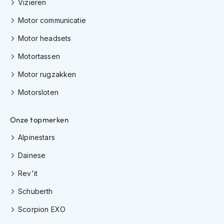
Vizieren
h
i
Motor communicatie
o
n
Motor headsets
h
e
Motortassen
l
m
Motor rugzakken
e
Motorsloten
n
V
Onze topmerken
e
s
Alpinestars
p
a
Dainese
h
e
Rev'it
l
m
Schuberth
e
n
Scorpion EXO