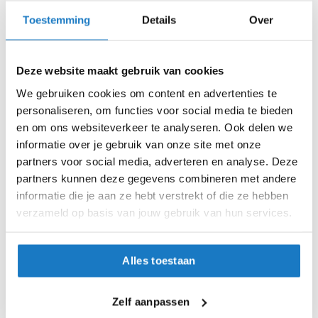
i
Toestemming
Details
Over
S (55-56cm)
p
b
a
M (57-58cm)
c
Deze website maakt gebruik van cookies
k
L (58-59cm)
h
We gebruiken cookies om content en advertenties te
e
personaliseren, om functies voor social media te bieden
l
XL (60-61cm)
en om ons websiteverkeer te analyseren. Ook delen we
m
informatie over je gebruik van onze site met onze
e
XXL (63-64cm)
n
partners voor social media, adverteren en analyse. Deze
partners kunnen deze gegevens combineren met andere
Op voorraad
H
informatie die je aan ze hebt verstrekt of die ze hebben
e
Op voorraad bij Scorpion 4-7 werkdagen
verzameld op basis van jouw gebruik van hun services.
r
e
Leverbaar na deze datum
n
Levertijd onbekend, neem eventueel contact met ons op
m
Alles toestaan
o
Niet meer leverbaar
t
o
Zo werkt Reserveren & Passen
Zelf aanpassen
r