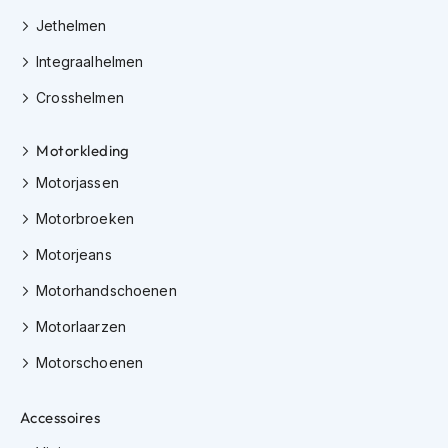
e
r
Jethelmen
h
Integraalhelmen
e
l
Crosshelmen
m
e
n
Motorkleding
B
Motorjassen
o
x
Motorbroeken
e
r
Motorjeans
h
Motorhandschoenen
e
l
Motorlaarzen
m
e
Motorschoenen
n
F
Accessoires
a
s