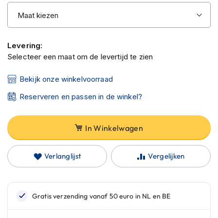
C
a
r
b
o
Levering:
n
Selecteer een maat om de levertijd te zien
h
e
l
Bekijk onze winkelvoorraad
m
e
Reserveren en passen in de winkel?
n
E
In Winkelwagen
n
d
u
Verlanglijst
Vergelijken
r
o
h
e
l
m
e