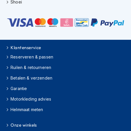
H
Shoei
e
r
e
n
s
c
o
o
Klantenservice
t
Reserveren & passen
e
r
Ruilen & retourneren
h
e
Betalen & verzenden
l
m
Garantie
e
n
Motorkleding advies
D
Helmmaat meten
a
m
e
Onze winkels
s