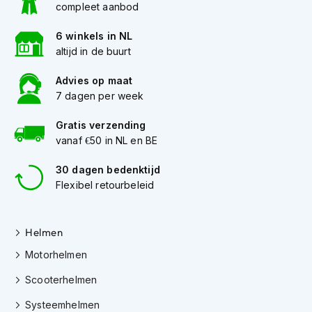
compleet aanbod
K
i
6 winkels in NL
n
d
altijd in de buurt
e
r
Advies op maat
m
7 dagen per week
o
t
Gratis verzending
o
vanaf €50 in NL en BE
r
h
e
30 dagen bedenktijd
l
Flexibel retourbeleid
m
e
n
Helmen
S
Motorhelmen
c
o
Scooterhelmen
o
t
Systeemhelmen