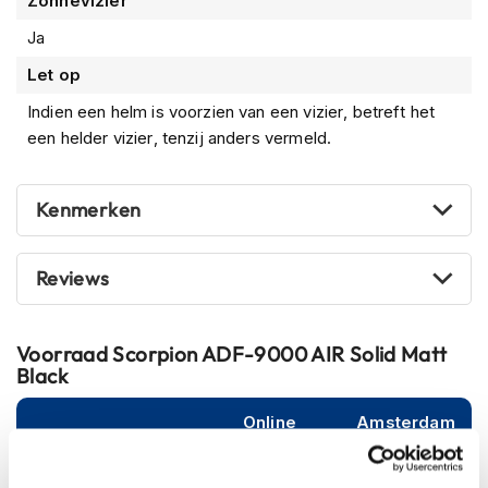
Zonnevizier
m
e
Ja
n
Let op
S
t
Indien een helm is voorzien van een vizier, betreft het
i
een helder vizier, tenzij anders vermeld.
l
l
e
Kenmerken
m
o
t
o
Reviews
r
h
e
Voorraad
Scorpion ADF-9000 AIR Solid Matt
l
Black
m
e
n
Online
Amsterdam
F
XS (53-54cm)
l