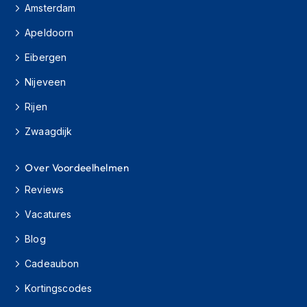
Amsterdam
s
c
Apeldoorn
o
o
Eibergen
t
e
Nijeveen
r
h
Rijen
e
l
Zwaagdijk
m
e
n
Over Voordeelhelmen
Reviews
K
i
Vacatures
n
d
Blog
e
r
Cadeaubon
s
c
Kortingscodes
o