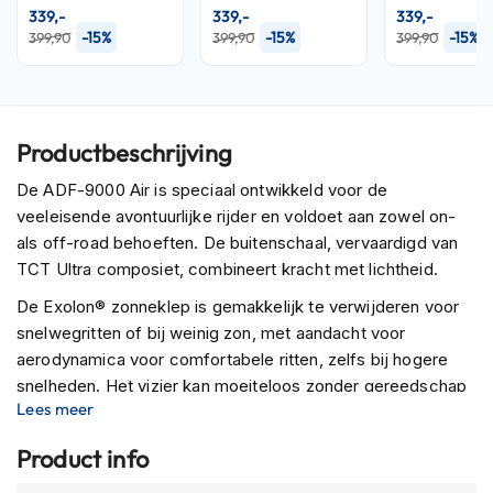
P
339,-
339,-
339,-
i
-15%
-15%
-15%
399,90
399,90
399,90
l
o
t
e
n
Productbeschrijving
h
e
De ADF-9000 Air is speciaal ontwikkeld voor de
l
m
veeleisende avontuurlijke rijder en voldoet aan zowel on-
e
als off-road behoeften. De buitenschaal, vervaardigd van
n
TCT Ultra composiet, combineert kracht met lichtheid.
P
De Exolon® zonneklep is gemakkelijk te verwijderen voor
i
snelwegritten of bij weinig zon, met aandacht voor
n
aerodynamica voor comfortabele ritten, zelfs bij hogere
l
o
snelheden. Het vizier kan moeiteloos zonder gereedschap
c
Lees meer
worden vervangen door een goggle voor off-road
k
avonturen.
h
Product info
e
Uitgerust met het Airfit-systeem voor opblaasbare
l