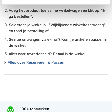
h
Controleer de winkelvoorraad in bovenstaande tabel.
e
Voeg het product toe aan je winkelwagen en klik op "Ik
l
m
ga bestellen".
e
Selecteer je winkel bij "Vrijblijvende winkelreservering"
n
en rond je bestelling af.
D
Seintje ontvangen via e-mail? Kom je artikelen passen in
a
m
de winkel.
e
s
Alles naar tevredenheid? Betaal in de winkel.
m
Alles over Reserveren & Passen
o
t
o
r
h
e
l
m
e
n
100+ topmerken