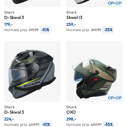
P
OP=OP
i
l
Shark
Shark
D-Skwal 3
Skwal I3
o
t
179,-
259,-
e
-10%
-35%
Normale prijs
199,99
Normale prijs
399,99
n
h
e
l
m
e
n
P
i
n
l
OP=OP
o
c
Shark
Shark
k
D-Skwal 3
OXO
h
224,-
298,-
e
-10%
-35%
Normale prijs
249,99
Normale prijs
459,99
l