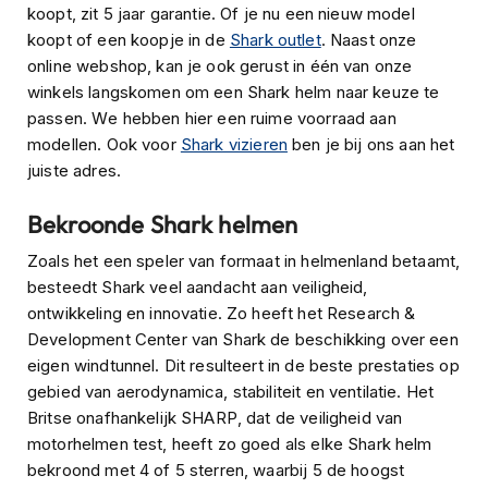
koopt, zit 5 jaar garantie. Of je nu een nieuw model
s
c
koopt of een koopje in de
Shark outlet
. Naast onze
o
online webshop, kan je ook gerust in één van onze
o
winkels langskomen om een Shark helm naar keuze te
t
passen. We hebben hier een ruime voorraad aan
e
r
modellen. Ook voor
Shark vizieren
ben je bij ons aan het
h
juiste adres.
e
l
Bekroonde Shark helmen
m
e
Zoals het een speler van formaat in helmenland betaamt,
n
besteedt Shark veel aandacht aan veiligheid,
K
ontwikkeling en innovatie. Zo heeft het Research &
i
Development Center van Shark de beschikking over een
n
eigen windtunnel. Dit resulteert in de beste prestaties op
d
e
gebied van aerodynamica, stabiliteit en ventilatie. Het
r
Britse onafhankelijk SHARP, dat de veiligheid van
s
motorhelmen test, heeft zo goed als elke Shark helm
c
bekroond met 4 of 5 sterren, waarbij 5 de hoogst
o