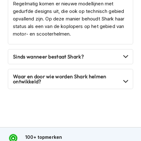
Regelmatig komen er nieuwe modellijnen met
J
gedurfde designs uit, die ook op technisch gebied
e
opvallend zijn. Op deze manier behoudt Shark haar
t
status als een van de koplopers op het gebied van
h
motor- en scooterhelmen.
e
l
m
e
Sinds wanneer bestaat Shark?
n
I
Waar en door wie worden Shark helmen
n
ontwikkeld?
t
e
g
r
a
a
l
h
e
l
100+ topmerken