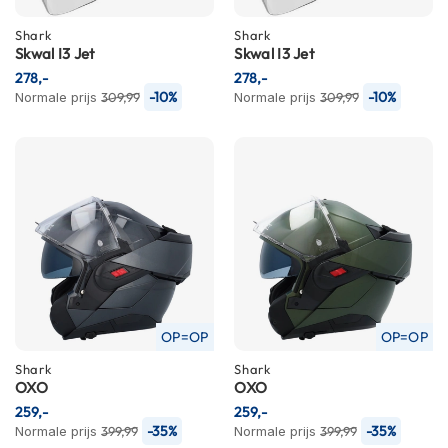
i
p
Shark
Shark
Skwal I3 Jet
b
Skwal I3 Jet
a
278,-
278,-
c
-10%
-10%
Normale prijs
309,99
Normale prijs
309,99
k
h
e
l
m
e
n
H
e
r
e
OP=OP
OP=OP
n
m
Shark
Shark
o
OXO
OXO
t
259,-
259,-
o
-35%
-35%
Normale prijs
399,99
Normale prijs
399,99
r