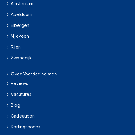
Amsterdam
O
n
Apeldoorn
d
e
Eibergen
r
Nijeveen
h
o
Rijen
u
d
Zwaagdijk
h
e
l
Over Voordeelhelmen
m
Reviews
H
e
Vacatures
l
Blog
m
h
Cadeaubon
o
u
Kortingscodes
d
e