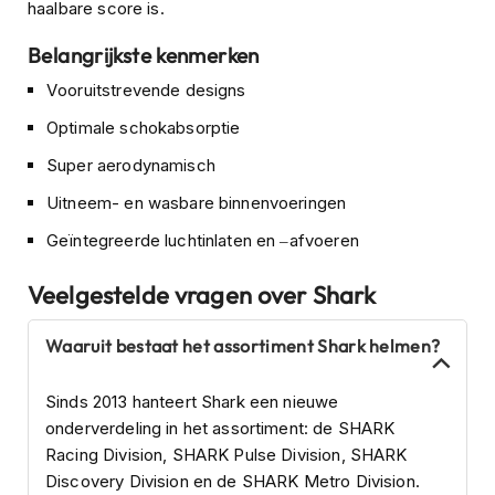
o
haalbare score is.
t
e
Belangrijkste kenmerken
r
h
Vooruitstrevende designs
e
Optimale schokabsorptie
l
m
Super aerodynamisch
e
n
Uitneem- en wasbare binnenvoeringen
S
Geïntegreerde luchtinlaten en –afvoeren
y
s
Veelgestelde vragen over Shark
t
e
e
Waaruit bestaat het assortiment Shark helmen?
m
h
Sinds 2013 hanteert Shark een nieuwe
e
l
onderverdeling in het assortiment: de SHARK
m
Racing Division, SHARK Pulse Division, SHARK
e
Discovery Division en de SHARK Metro Division.
n