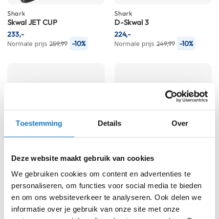
e
r
Shark
Shark
h
Skwal JET CUP
D-Skwal 3
e
233,-
224,-
l
-10%
-10%
Normale prijs
259,99
Normale prijs
249,99
m
e
n
B
o
x
e
Toestemming
Details
Over
r
h
e
l
Deze website maakt gebruik van cookies
m
e
We gebruiken cookies om content en advertenties te
Shark
Shark
n
Sena For Shark
personaliseren, om functies voor social media te bieden
Sena For Shark
en om ons websiteverkeer te analyseren. Ook delen we
249,95
209,95
F
a
informatie over je gebruik van onze site met onze
s