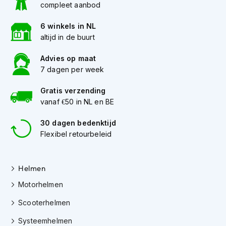
m
compleet aanbod
e
n
6 winkels in NL
altijd in de buurt
C
r
Advies op maat
o
7 dagen per week
s
s
h
Gratis verzending
e
vanaf €50 in NL en BE
l
m
30 dagen bedenktijd
e
Flexibel retourbeleid
n
F
i
Helmen
e
Motorhelmen
t
s
Scooterhelmen
h
e
Systeemhelmen
l