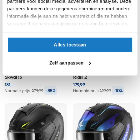
partners voor social media, adverteren en analyse. Deze
h
partners kunnen deze gegevens combineren met andere
i
informatie die je aan ze hebt verstrekt of die ze hebben
o
n
verzameld op basis van jouw gebruik van hun services.
h
e
l
Alles toestaan
m
e
n
OP=OP
Zelf aanpassen
V
Shark
Shark
e
Skwal I3
Ridill 2
s
181,-
179,99
p
-35%
-10%
Normale prijs
279,99
Normale prijs
199,99
a
h
e
l
m
e
n