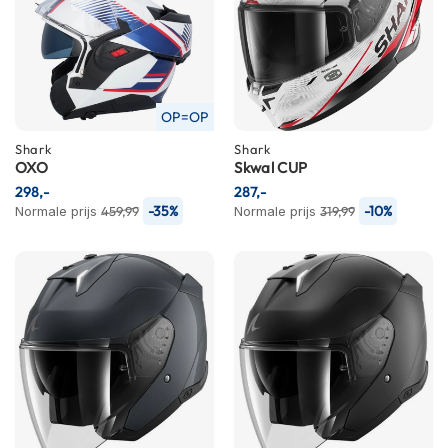
m
e
n
S
t
OP=OP
i
l
Shark
Shark
l
OXO
Skwal CUP
e
298,-
287,-
m
-35%
-10%
Normale prijs
459,99
Normale prijs
319,99
o
t
o
r
h
e
l
m
e
n
F
l