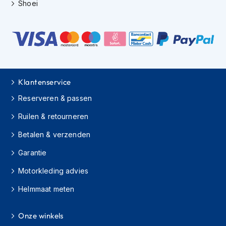
Shoei
C
r
o
s
s
b
r
Klantenservice
i
l
Reserveren & passen
l
e
Ruilen & retourneren
n
Betalen & verzenden
O
o
Garantie
r
Motorkleding advies
d
o
Helmmaat meten
p
p
e
Onze winkels
n