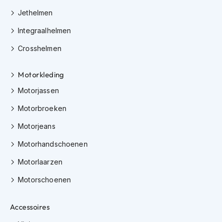
m
Jethelmen
e
n
Integraalhelmen
H
Crosshelmen
e
l
m
Motorkleding
a
Motorjassen
c
c
Motorbroeken
e
s
Motorjeans
s
o
Motorhandschoenen
i
r
Motorlaarzen
e
s
Motorschoenen
V
i
Accessoires
z