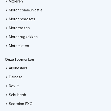
Vizieren
i
e
Motor communicatie
r
e
Motor headsets
n
Motortassen
P
i
Motor rugzakken
n
l
Motorsloten
o
c
k
Onze topmerken
s
Alpinestars
T
Dainese
e
a
Rev'it
r
-
Schuberth
o
f
Scorpion EXO
f
s