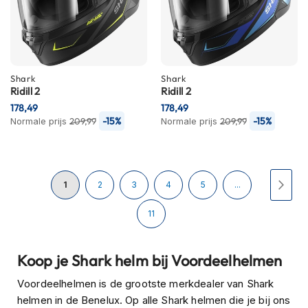
H
e
r
e
n
s
Shark
Shark
c
Ridill 2
Ridill 2
o
178,49
178,49
o
-15%
-15%
Normale prijs
t
209,99
Normale prijs
209,99
e
r
h
e
Pagina
U
Pagina
Pagina
Pagina
Pagina
Pagi
Volg
1
2
3
4
5
...
l
m
lees
e
Pagina
11
n
momenteel
D
Koop je Shark helm bij Voordeelhelmen
a
pagina
m
Voordeelhelmen is de grootste merkdealer van Shark
e
helmen in de Benelux. Op alle Shark helmen die je bij ons
s