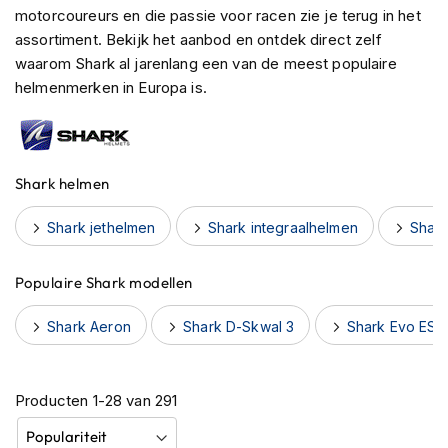
h
motorcoureurs en die passie voor racen zie je terug in het
e
assortiment. Bekijk het aanbod en ontdek direct zelf
l
waarom Shark al jarenlang een van de meest populaire
m
helmenmerken in Europa is.
e
n
B
l
Shark helmen
u
e
t
Shark jethelmen
Shark integraalhelmen
Shar
o
o
t
Populaire Shark modellen
h
h
Shark Aeron
Shark D-Skwal 3
Shark Evo ES
e
l
m
e
Producten
1
-
28
van
291
n