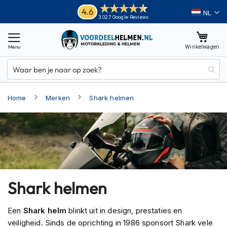
Ga
Helmen
4.6
Taal
3.027 Google Reviews
naar
M
de
o
inhoud
Winkelwagen
t
o
r
h
e
Home
Merken
Shark helmen
l
m
e
n
A
d
v
e
Shark helmen
n
t
u
Een
Shark helm
blinkt uit in design, prestaties en
r
veiligheid. Sinds de oprichting in 1986 sponsort Shark vele
e