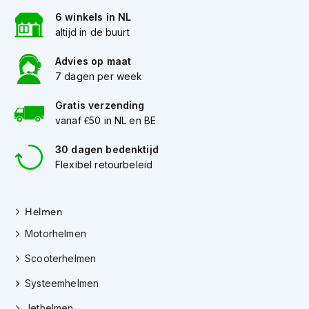
K
6 winkels in NL
i
altijd in de buurt
n
d
Advies op maat
e
r
7 dagen per week
m
o
Gratis verzending
t
vanaf €50 in NL en BE
o
r
30 dagen bedenktijd
h
Flexibel retourbeleid
e
l
m
e
Helmen
n
Motorhelmen
S
Scooterhelmen
c
o
Systeemhelmen
o
t
Jethelmen