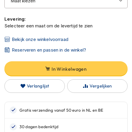
C
a
r
b
Levering:
o
Selecteer een maat om de levertijd te zien
n
h
Bekijk onze winkelvoorraad
e
l
Reserveren en passen in de winkel?
m
e
n
In Winkelwagen
E
n
d
Verlanglijst
Vergelijken
u
r
o
h
e
l
m
e