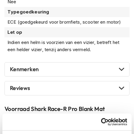
m
Nee
e
Typegoedkeuring
n
ECE (goedgekeurd voor bromfiets, scooter en motor)
S
t
Let op
i
l
Indien een helm is voorzien van een vizier, betreft het
l
een helder vizier, tenzij anders vermeld.
e
m
o
Kenmerken
t
o
r
h
Reviews
e
l
m
Voorraad
Shark Race-R Pro Blank Mat
e
n
Online
Amsterdam
F
l