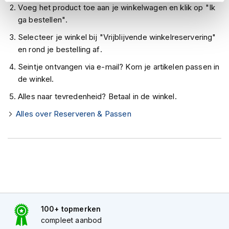
h
Voeg het product toe aan je winkelwagen en klik op "Ik
e
ga bestellen".
l
m
Selecteer je winkel bij "Vrijblijvende winkelreservering"
e
en rond je bestelling af.
n
Seintje ontvangen via e-mail? Kom je artikelen passen in
D
de winkel.
a
m
Alles naar tevredenheid? Betaal in de winkel.
e
s
Alles over Reserveren & Passen
m
o
t
o
r
h
e
l
m
e
100+ topmerken
n
compleet aanbod