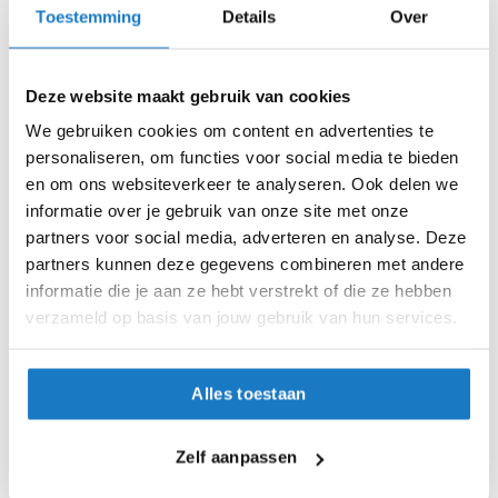
XS (53-54cm)
i
Toestemming
Details
Over
p
S (55-56cm)
b
a
Deze website maakt gebruik van cookies
c
M (57-58cm)
k
We gebruiken cookies om content en advertenties te
h
personaliseren, om functies voor social media te bieden
L (59-60cm)
e
en om ons websiteverkeer te analyseren. Ook delen we
l
m
XL (61-62cm)
informatie over je gebruik van onze site met onze
e
partners voor social media, adverteren en analyse. Deze
n
Op voorraad
partners kunnen deze gegevens combineren met andere
informatie die je aan ze hebt verstrekt of die ze hebben
H
Op voorraad bij Shark 4-7 werkdagen
e
verzameld op basis van jouw gebruik van hun services.
Leverbaar na deze datum
r
e
Levertijd onbekend, neem eventueel contact met ons op
n
Alles toestaan
Niet meer leverbaar
m
o
Zo werkt Reserveren & Passen
t
Zelf aanpassen
o
Controleer de winkelvoorraad in bovenstaande tabel.
r