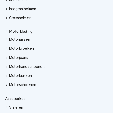
e
r
Integraalhelmen
h
e
Crosshelmen
l
m
e
Motorkleding
n
Motorjassen
B
Motorbroeken
o
x
Motorjeans
e
r
Motorhandschoenen
h
e
Motorlaarzen
l
m
Motorschoenen
e
n
Accessoires
F
a
Vizieren
s