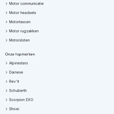
Motor communicatie
h
i
Motor headsets
o
n
Motortassen
h
e
Motor rugzakken
l
m
Motorsloten
e
n
Onze topmerken
V
e
Alpinestars
s
p
Dainese
a
Rev'it
h
e
Schuberth
l
m
Scorpion EXO
e
n
Shoei