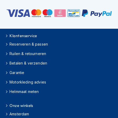
H
e
r
e
n
s
c
Klantenservice
o
o
Reserveren & passen
t
e
Ruilen & retourneren
r
h
Betalen & verzenden
e
l
Garantie
m
e
Motorkleding advies
n
Helmmaat meten
D
a
Onze winkels
m
e
Amsterdam
s