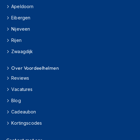
s
Apeldoorn
c
o
Eibergen
o
t
Nijeveen
e
r
Rijen
h
Zwaagdijk
e
l
m
Over Voordeelhelmen
e
n
Reviews
K
Vacatures
i
n
Blog
d
e
Cadeaubon
r
Kortingscodes
s
c
o