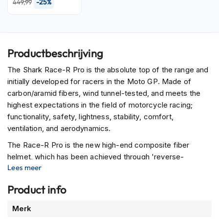
-25%
P
449,99
i
l
o
t
e
Productbeschrijving
n
h
The Shark Race-R Pro is the absolute top of the range and
e
initially developed for racers in the Moto GP. Made of
l
carbon/aramid fibers, wind tunnel-tested, and meets the
m
e
highest expectations in the field of motorcycle racing;
n
functionality, safety, lightness, stability, comfort,
ventilation, and aerodynamics.
P
i
The Race-R Pro is the new high-end composite fiber
n
helmet, which has been achieved through 'reverse-
l
Lees meer
engineering', fully adapted to the wishes and safety
o
c
requirements of motorcyclists who regularly reach speeds
Product info
k
of up to 300km per hour, where the stability of a helmet is
h
of great importance. The double spoiler at the rear ensures
Meer
e
Merk
this.
l
informatie