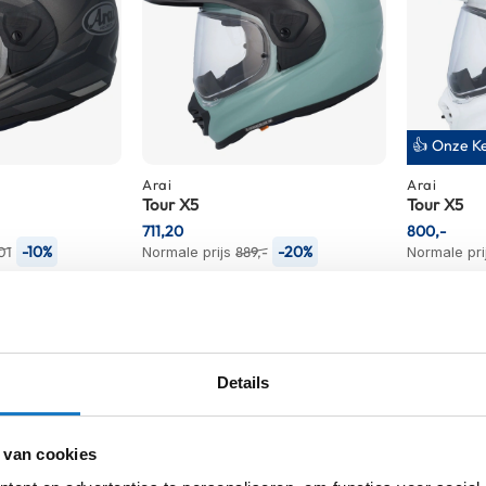
👍 Onze K
Arai
Arai
Tour X5
Tour X5
711,20
800,-
-10%
-20%
01
Normale prijs
889,-
Normale pri
Details
 van cookies