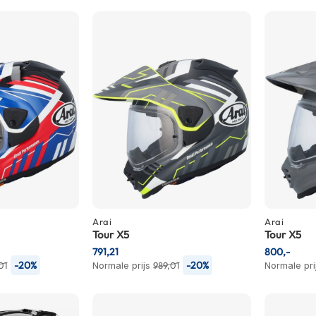
Arai
Arai
Tour X5
Tour X5
791,21
800,-
-20%
-20%
01
Normale prijs
989,01
Normale pri