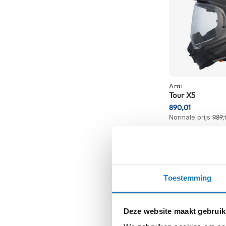
kapstok
Motorkleding
Motorjassen
Heren
motorjassen
Dames
Arai
motorjassen
Tour X5
890,01
Doorwaai
Normale prijs
989,
motorjassen
Waterdichte
motorjassen
Leren
Toestemming
motorjassen
Textiele
motorjassen
Deze website maakt gebruik
Gore-