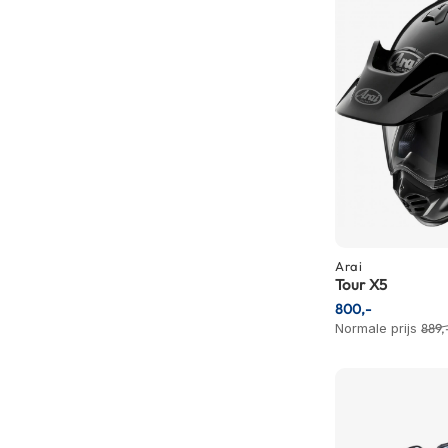
Boxer
helmen
Fashion
helmen
Vespa
helmen
Heren
scooterhelmen
Dames
Arai
scooterhelmen
Tour X5
800,-
Kinder
Normale prijs
889,
scooterhelmen
Systeemhelmen
Jethelmen
Integraalhelmen