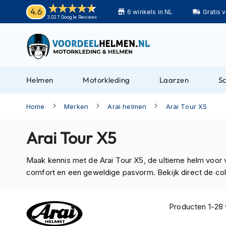
Helmen
4.6
6 winkels in NL
Gratis 
Motorhelmen
3.027 Google Reviews
Adventure
helmen
Bluetooth
helmen
Helmen
Motorkleding
Laarzen
S
Carbon
helmen
Home
Merken
Arai helmen
Arai Tour X5
Enduro
helmen
Arai Tour X5
Helmen
met
Maak kennis met de Arai Tour X5, de ultieme helm voor ve
zonnevizier
comfort en een geweldige pasvorm. Bekijk direct de coll
Pilotenhelmen
Pinlock
Producten
1
-
28
helmen