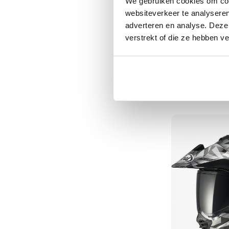
We gebruiken cookies om cont
Tex
websiteverkeer te analyseren
motorjassen
adverteren en analyse. Deze
verstrekt of die ze hebben v
Motorbroeken
Heren
Arai
motorbroeken
Tour X5
Dames
890,11
Normale prijs
989,
motorbroeken
Doorwaai
motorbroeken
Waterdichte
motorbroeken
Leren
motorbroeken
Textiel
motorbroeken