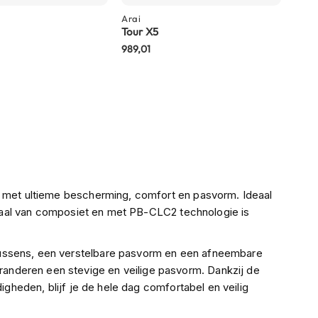
Arai
Tour X5
989,01
gina
ina
gende
m met ultieme bescherming, comfort en pasvorm. Ideaal
schaal van composiet en met PB-CLC2 technologie is
kussens, een verstelbare pasvorm en een afneembare
nderen een stevige en veilige pasvorm. Dankzij de
igheden, blijf je de hele dag comfortabel en veilig