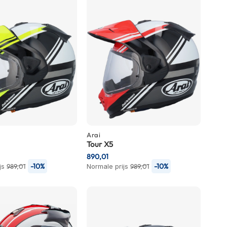
Arai
Tour X5
890,01
-10%
-10%
js
989,01
Normale prijs
989,01