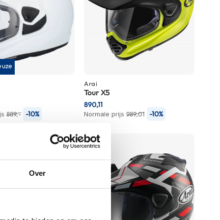
euze
Arai
Tour X5
890,11
-10%
-10%
js
889,-
Normale prijs
989,01
Over