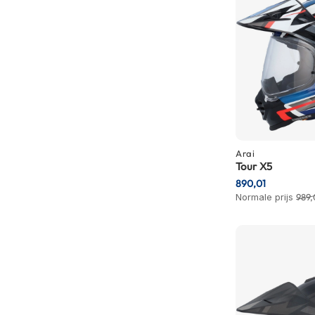
Crosshelmen
Fietshelmen
Helm
accessoires
Vizieren
Pinlocks
Tear-
Arai
offs
Tour X5
890,01
Crossbrillen
Normale prijs
989,
Oordoppen
Onderhoud
helm
Helm
houder
&