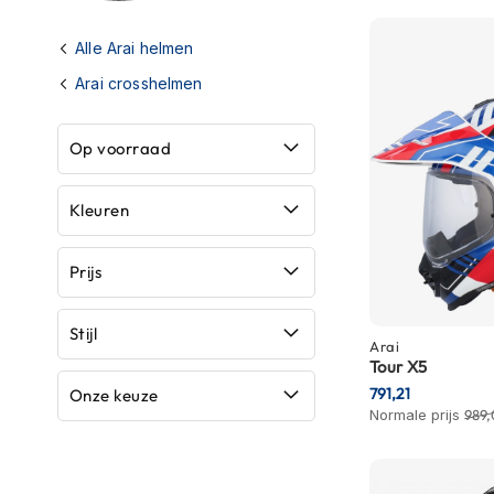
Race
helmen
Alle Arai helmen
Retro
Arai crosshelmen
helmen
Stille
Op voorraad
motorhelmen
Flip
Kleuren
back
helmen
Prijs
Heren
motorhelmen
Stijl
Arai
Dames
Tour X5
motorhelmen
791,21
Onze keuze
Normale prijs
989,
Kinder
motorhelmen
Scooterhelmen