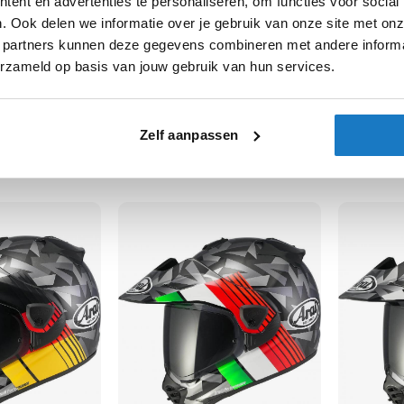
ent en advertenties te personaliseren, om functies voor social
. Ook delen we informatie over je gebruik van onze site met onz
 partners kunnen deze gegevens combineren met andere informat
erzameld op basis van jouw gebruik van hun services.
Arai
Arai
Tour X5
Tour X5
Zelf aanpassen
890,11
890,11
-10%
-10%
01
Normale prijs
989,01
Normale pri