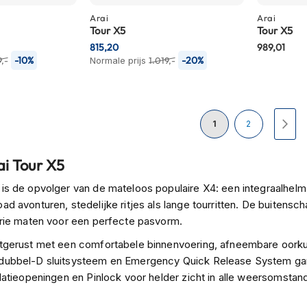
Arai
Arai
Tour X5
Tour X5
815,20
989,01
-10%
-20%
9,-
Normale prijs
1.019,-
Pagina
U lees momenteel pa
Pagina
Pag
Vol
1
2
ai Tour X5
 is de opvolger van de mateloos populaire X4: een integraalhel
oad avonturen, stedelijke ritjes als lange tourritten. De buiten
 drie maten voor een perfecte pasvorm.
itgerust met een comfortabele binnenvoering, afneembare oor
dubbel-D sluitsysteem en Emergency Quick Release System gara
ilatieopeningen en Pinlock voor helder zicht in alle weersomstand