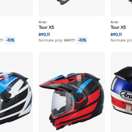
Arai
Arai
Tour X5
Tour X5
890,11
890,11
-10%
-10%
01
Normale prijs
989,01
Normale pri