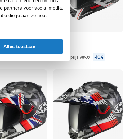
 media te bieden en om ons
e partners voor social media,
ie die je aan ze hebt
Arai
Tour X5
Alles toestaan
890,11
-10%
-10%
js
989,01
Normale prijs
989,01