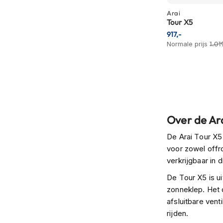
motorpak
Arai
Motorhoodies
Tour X5
917,-
Regenkleding
Normale prijs
1.01
Onderkleding
Balaclavas
en
helmmutsen
Koelvesten
Over de Ar
Motorsokken
De Arai Tour X5
Nekwarmers
voor zowel offr
en
verkrijgbaar in
windcollars
De Tour X5 is u
Verwarmde
zonneklep. Het 
onderkleding
afsluitbare vent
Protectie
rijden.