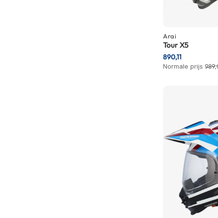
Gore-
Tex
motorbroeken
Arai
Kevlar
Tour X5
motorbroeken
890,11
Normale prijs
989,
Cargo
motorbroeken
Motorjeans
Motorpakken
Heren
motorpak
Dames
motorpak
Eendelig
motorpak
Tweedelig