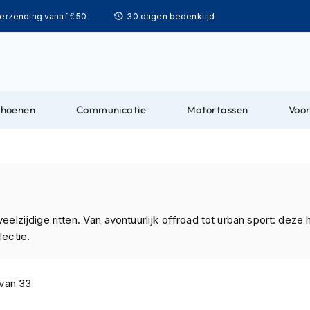
Ga
verzending vanaf € 50
30 dagen bedenktijd
naar
de
inhoud
choenen
Communicatie
Motortassen
Voor
elzijdige ritten. Van avontuurlijk offroad tot urban sport: deze
ectie.
van
33