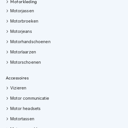
Motorkleding
J
Motorjassen
e
t
Motorbroeken
h
Motorjeans
e
l
Motorhandschoenen
m
e
Motorlaarzen
n
Motorschoenen
I
n
t
Accessoires
e
g
Vizieren
r
a
Motor communicatie
a
l
Motor headsets
h
e
Motortassen
l