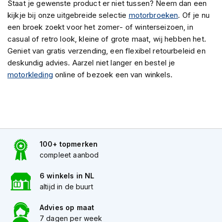
Staat je gewenste product er niet tussen? Neem dan een
s
kijkje bij onze uitgebreide selectie
motorbroeken
. Of je nu
c
o
een broek zoekt voor het zomer- of winterseizoen, in
o
casual of retro look, kleine of grote maat, wij hebben het.
t
Geniet van gratis verzending, een flexibel retourbeleid en
e
deskundig advies. Aarzel niet langer en bestel je
r
h
motorkleding
online of bezoek een van winkels.
e
l
m
e
n
K
100+ topmerken
i
compleet aanbod
n
d
6 winkels in NL
e
altijd in de buurt
r
s
c
Advies op maat
o
7 dagen per week