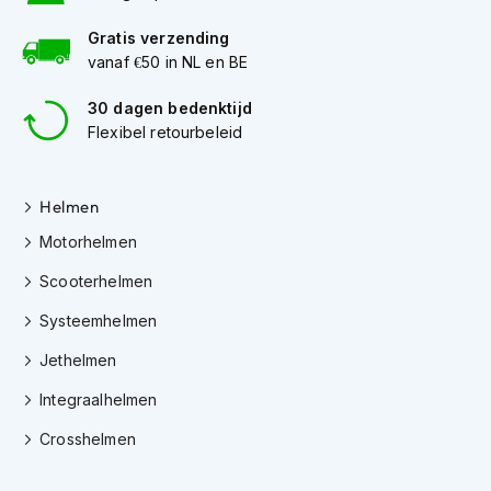
o
t
Gratis verzending
e
vanaf €50 in NL en BE
r
h
30 dagen bedenktijd
e
l
Flexibel retourbeleid
m
e
n
Helmen
S
Motorhelmen
y
s
Scooterhelmen
t
e
Systeemhelmen
e
Jethelmen
m
h
Integraalhelmen
e
l
Crosshelmen
m
e
n