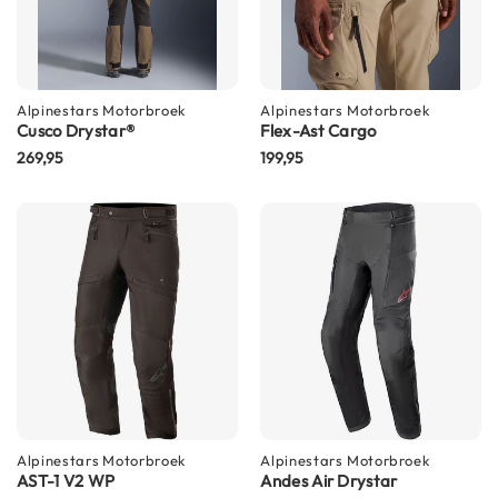
P
i
l
o
t
Alpinestars
e
Motorbroek
Alpinestars
Motorbroek
Cusco Drystar®
Flex-Ast Cargo
n
h
269,95
199,95
e
l
m
e
n
P
i
n
l
o
c
k
h
Alpinestars
Motorbroek
Alpinestars
Motorbroek
e
AST-1 V2 WP
Andes Air Drystar
l