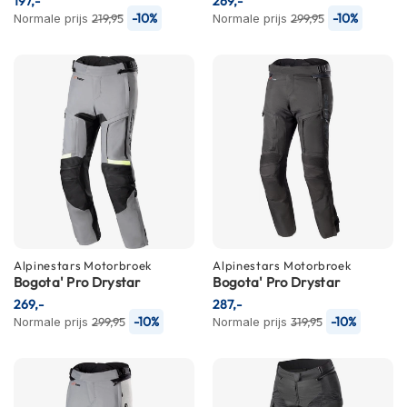
197,-
269,-
h
-10%
-10%
Normale prijs
219,95
Normale prijs
299,95
e
l
m
e
n
D
a
m
e
s
m
o
t
o
Alpinestars
Motorbroek
Alpinestars
Motorbroek
Bogota' Pro Drystar
r
Bogota' Pro Drystar
h
269,-
287,-
e
-10%
-10%
Normale prijs
299,95
Normale prijs
319,95
l
m
e
n