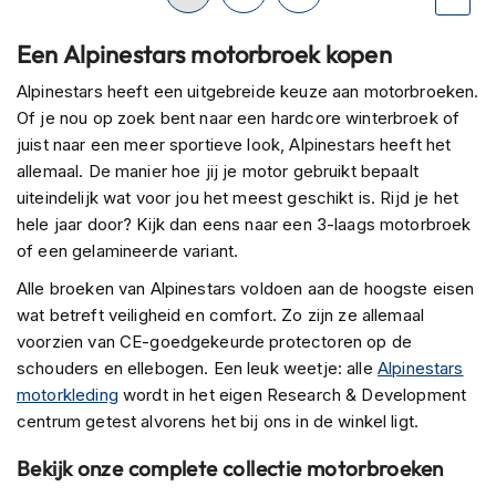
H
e
lees
Een Alpinestars motorbroek kopen
r
e
momenteel
Alpinestars heeft een uitgebreide keuze aan motorbroeken.
n
s
Of je nou op zoek bent naar een hardcore winterbroek of
pagina
c
juist naar een meer sportieve look, Alpinestars heeft het
o
allemaal. De manier hoe jij je motor gebruikt bepaalt
o
t
uiteindelijk wat voor jou het meest geschikt is. Rijd je het
e
hele jaar door? Kijk dan eens naar een 3-laags motorbroek
r
of een gelamineerde variant.
h
e
Alle broeken van Alpinestars voldoen aan de hoogste eisen
l
wat betreft veiligheid en comfort. Zo zijn ze allemaal
m
voorzien van CE-goedgekeurde protectoren op de
e
n
schouders en ellebogen. Een leuk weetje: alle
Alpinestars
motorkleding
wordt in het eigen Research & Development
D
centrum getest alvorens het bij ons in de winkel ligt.
a
m
Bekijk onze complete collectie motorbroeken
e
s