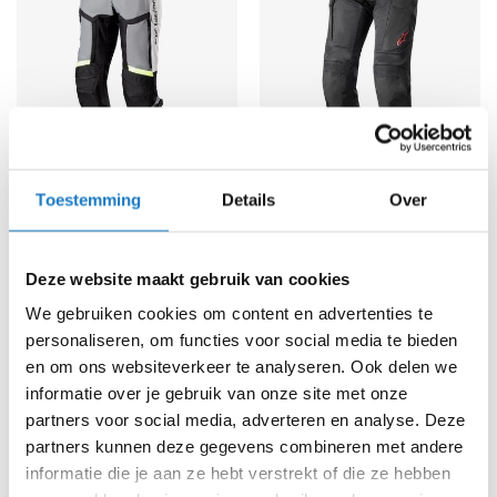
K
i
n
d
e
r
m
o
t
Alpinestars
Motorbroek
Alpinestars
Motorbroek
Toestemming
Details
Over
o
Bogota' Pro Drystar
Stella Andes Air Drystar
r
287,-
197,-
h
-10%
-10%
Normale prijs
319,95
Normale prijs
219,95
e
Deze website maakt gebruik van cookies
l
m
We gebruiken cookies om content en advertenties te
e
personaliseren, om functies voor social media te bieden
n
en om ons websiteverkeer te analyseren. Ook delen we
informatie over je gebruik van onze site met onze
S
c
partners voor social media, adverteren en analyse. Deze
o
partners kunnen deze gegevens combineren met andere
o
informatie die je aan ze hebt verstrekt of die ze hebben
t