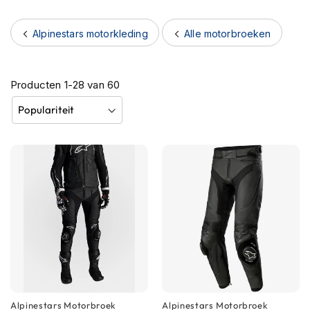
h
e
Alpinestars motorkleding
Alle motorbroeken
l
m
e
n
Producten
1
-
28
van
60
B
l
u
e
t
o
o
t
h
h
e
l
m
e
n
Alpinestars
Motorbroek
Alpinestars
Motorbroek