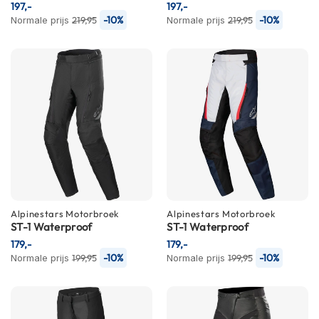
197,-
197,-
m
-10%
-10%
Normale prijs
219,95
Normale prijs
219,95
e
n
R
a
c
e
h
e
l
m
e
n
Alpinestars
R
Motorbroek
Alpinestars
Motorbroek
ST-1 Waterproof
ST-1 Waterproof
e
t
179,-
179,-
r
-10%
-10%
Normale prijs
199,95
Normale prijs
199,95
o
h
e
l