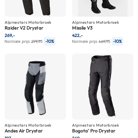
i
p
b
a
Alpinestars
Motorbroek
Alpinestars
Motorbroek
Raider V2 Drystar
Missile V3
c
k
269,-
422,-
h
-10%
-10%
Normale prijs
299,95
Normale prijs
469,95
e
l
m
e
n
H
e
r
e
n
m
o
t
Alpinestars
Motorbroek
Alpinestars
Motorbroek
o
Andes Air Drystar
Bogota' Pro Drystar
r