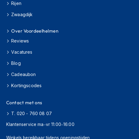
i
Rijen
e
r
Zwaagdijk
e
n
Over Voordeelhelmen
P
Reviews
i
n
Vacatures
l
o
Blog
c
k
Cadeaubon
s
Kortingscodes
T
e
Contact met ons
a
r
T. 020 - 760 08 07
-
o
Klantenservice ma–vr 11:00–16:00
f
f
Winkels bereikbaar tijdens openingstijden
s