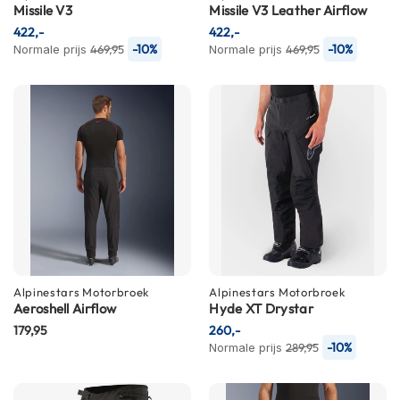
C
Missile V3
Missile V3 Leather Airflow
a
422,-
422,-
r
-10%
-10%
Normale prijs
469,95
Normale prijs
469,95
b
o
n
h
e
l
m
e
n
E
n
d
u
Alpinestars
Motorbroek
Alpinestars
Motorbroek
r
Aeroshell Airflow
Hyde XT Drystar
o
h
179,95
260,-
e
-10%
Normale prijs
289,95
l
m
e