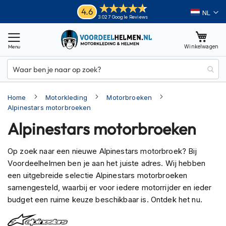
Ga
Helmen
4.6
Taal
3.027 Google Reviews
naar
M
de
o
inhoud
Winkelwagen
t
o
r
h
e
Home
Motorkleding
Motorbroeken
l
m
Alpinestars motorbroeken
e
Alpinestars motorbroeken
n
A
Op zoek naar een nieuwe Alpinestars motorbroek? Bij
d
Voordeelhelmen ben je aan het juiste adres. Wij hebben
v
een uitgebreide selectie Alpinestars motorbroeken
e
n
samengesteld, waarbij er voor iedere motorrijder en ieder
t
budget een ruime keuze beschikbaar is. Ontdek het nu.
u
r
e