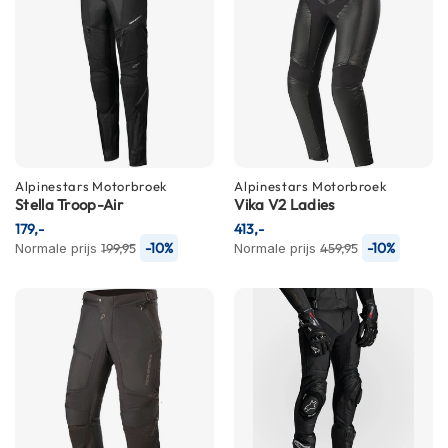
m
e
n
S
t
i
l
l
e
Alpinestars
Motorbroek
Alpinestars
Motorbroek
m
Stella Troop-Air
Vika V2 Ladies
o
179,-
413,-
t
-10%
-10%
Normale prijs
199,95
Normale prijs
459,95
o
r
h
e
l
m
e
n
F
l