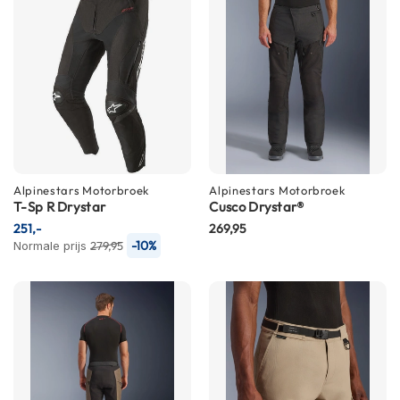
n
H
e
l
m
e
n
m
e
t
Alpinestars
Motorbroek
Alpinestars
Motorbroek
z
T-Sp R Drystar
Cusco Drystar®
o
251,-
269,95
n
-10%
Normale prijs
279,95
n
e
v
i
z
i
e
r