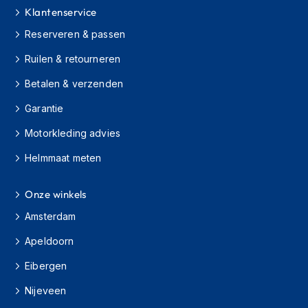
m
Klantenservice
e
Reserveren & passen
n
Ruilen & retourneren
H
e
Betalen & verzenden
l
m
Garantie
a
c
Motorkleding advies
c
e
Helmmaat meten
s
s
o
Onze winkels
i
Amsterdam
r
e
Apeldoorn
s
Eibergen
V
i
Nijeveen
z