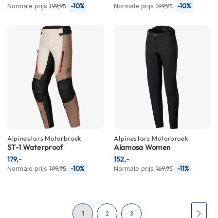
-10%
-10%
Normale prijs
199,95
Normale prijs
199,95
h
i
o
n
h
e
l
m
e
n
V
e
s
p
Alpinestars
Motorbroek
Alpinestars
Motorbroek
a
ST-1 Waterproof
Alamosa Women
h
179,-
152,-
e
-10%
-11%
Normale prijs
199,95
Normale prijs
169,95
l
m
e
n
Pagina
U
Pagina
Pagina
Pagi
Volg
1
2
3