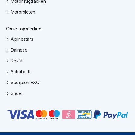
Motor rugzakken
m
e
Motorsloten
n
C
Onze topmerken
r
o
Alpinestars
s
s
Dainese
h
e
Rev'it
l
m
Schuberth
e
n
Scorpion EXO
Shoei
F
i
e
t
s
h
e
l