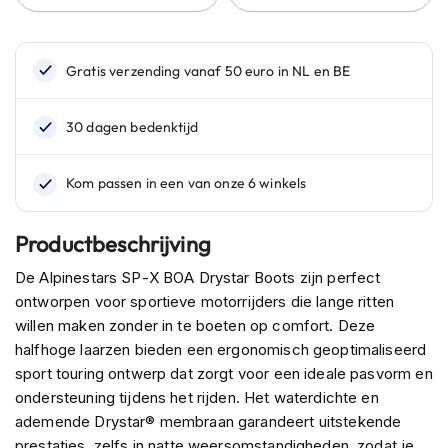
n
H
e
l
m
e
n
m
e
t
z
Productbeschrijving
o
n
De Alpinestars SP-X BOA Drystar Boots zijn perfect
n
e
ontworpen voor sportieve motorrijders die lange ritten
v
willen maken zonder in te boeten op comfort. Deze
i
halfhoge laarzen bieden een ergonomisch geoptimaliseerd
z
sport touring ontwerp dat zorgt voor een ideale pasvorm en
i
e
ondersteuning tijdens het rijden. Het waterdichte en
r
ademende Drystar® membraan garandeert uitstekende
prestaties, zelfs in natte weersomstandigheden, zodat je