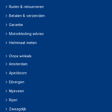
H
e
Ruilen & retourneren
r
e
Betalen & verzenden
n
Garantie
s
c
Motorkleding advies
o
o
Helmmaat meten
t
e
r
Onze winkels
h
e
Amsterdam
l
m
Apeldoorn
e
Eibergen
n
Nijeveen
D
a
Rijen
m
e
Zwaagdijk
s