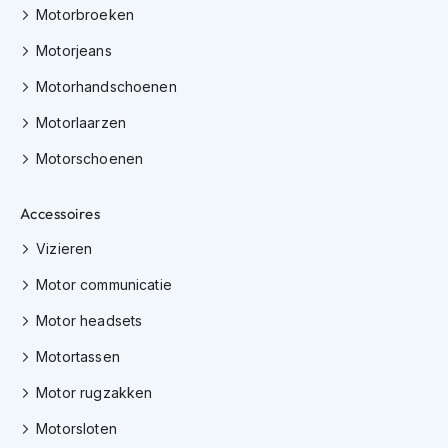
e
Motorbroeken
r
h
Motorjeans
e
l
Motorhandschoenen
m
e
Motorlaarzen
n
Motorschoenen
B
o
Accessoires
x
e
Vizieren
r
h
Motor communicatie
e
l
Motor headsets
m
e
Motortassen
n
Motor rugzakken
F
a
Motorsloten
s