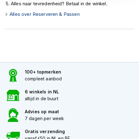
h
Alles naar tevredenheid? Betaal in de winkel.
e
l
Alles over Reserveren & Passen
m
e
n
D
a
m
e
s
100+ topmerken
m
o
compleet aanbod
t
o
6 winkels in NL
r
altijd in de buurt
h
e
Advies op maat
l
7 dagen per week
m
e
Gratis verzending
n
vanaf €50 in NL en BE