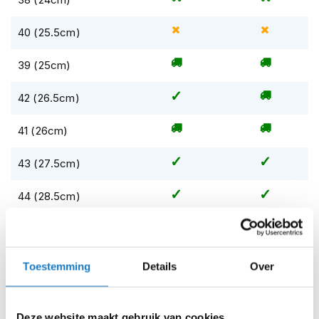
m
e
n
40 (25.5cm)
S
39 (25cm)
t
i
42 (26.5cm)
l
l
e
41 (26cm)
m
o
43 (27.5cm)
t
o
r
44 (28.5cm)
h
e
45 (29.5cm)
l
m
e
47 (30.5cm)
Toestemming
Details
Over
n
46 (30cm)
F
l
Deze website maakt gebruik van cookies