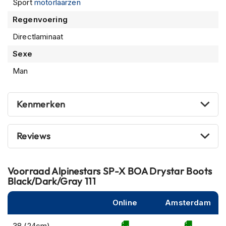
Sport
motorlaarzen
m
e
Regenvoering
n
Directlaminaat
R
Sexe
a
c
Man
e
h
e
Kenmerken
l
m
e
n
Reviews
R
e
Voorraad
Alpinestars SP-X BOA Drystar Boots
t
Black/Dark/Gray 111
r
o
h
Online
Amsterdam
e
l
38 (24cm)