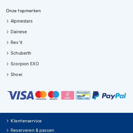
h
i
Onze topmerken
o
Alpinestars
n
h
Dainese
e
l
Rev'it
m
e
Schuberth
n
Scorpion EXO
V
e
Shoei
s
p
a
h
e
l
m
e
Klantenservice
n
Reserveren & passen