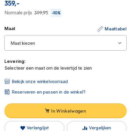
C
de
359,-
a
afbeeldingen-
Normale prijs
399,95
r
-10%
gallerij
b
o
Maat
Maattabel
n
h
e
l
m
e
Levering:
n
Selecteer een maat om de levertijd te zien
E
n
Bekijk onze winkelvoorraad
d
u
Reserveren en passen in de winkel?
r
o
h
In Winkelwagen
e
l
m
Verlanglijst
Vergelijken
e