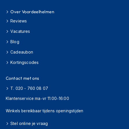
s
c
Over Voordeelhelmen
o
o
Reviews
t
Vacatures
e
r
Blog
h
e
Cadeaubon
l
m
Kortingscodes
e
n
Contact met ons
K
i
T. 020 - 760 08 07
n
d
Klantenservice ma–vr 11:00–16:00
e
r
Winkels bereikbaar tijdens openingstijden
s
c
Stel online je vraag
o