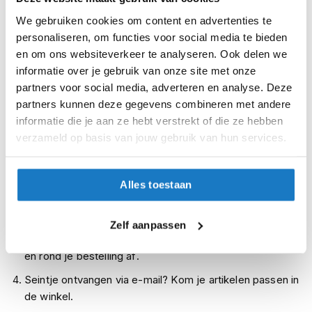
48 (31.5cm)
i
We gebruiken cookies om content en advertenties te
p
personaliseren, om functies voor social media te bieden
b
Op voorraad
a
en om ons websiteverkeer te analyseren. Ook delen we
Op voorraad bij Alpinestars leverbaar vanaf 18 augustus
c
informatie over je gebruik van onze site met onze
k
Leverbaar na deze datum
partners voor social media, adverteren en analyse. Deze
h
e
partners kunnen deze gegevens combineren met andere
Levertijd onbekend, neem eventueel contact met ons op
l
informatie die je aan ze hebt verstrekt of die ze hebben
Niet meer leverbaar
m
verzameld op basis van jouw gebruik van hun services.
e
Zo werkt Reserveren & Passen
n
Controleer de winkelvoorraad in bovenstaande tabel.
H
Alles toestaan
e
Voeg het product toe aan je winkelwagen en klik op "Ik
r
ga bestellen".
e
Zelf aanpassen
n
Selecteer je winkel bij "Vrijblijvende winkelreservering"
m
en rond je bestelling af.
o
t
Seintje ontvangen via e-mail? Kom je artikelen passen in
o
de winkel.
r