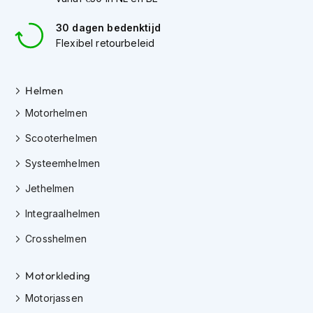
K
i
30 dagen bedenktijd
n
Flexibel retourbeleid
d
e
r
Helmen
m
o
Motorhelmen
t
o
Scooterhelmen
r
h
Systeemhelmen
e
l
Jethelmen
m
e
Integraalhelmen
n
Crosshelmen
S
c
Motorkleding
o
o
Motorjassen
t