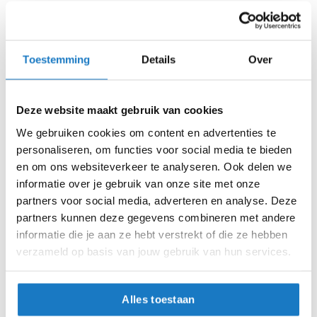
i
Voorraad
AGV K1 S Lion Black/Red/White 035
p
b
Online
Amsterdam
a
Toestemming
Details
Over
c
XS (53-54cm)
k
h
e
S (55-56cm)
Deze website maakt gebruik van cookies
l
m
We gebruiken cookies om content en advertenties te
M (57-58cm)
e
personaliseren, om functies voor social media te bieden
n
en om ons websiteverkeer te analyseren. Ook delen we
L (59-60cm)
informatie over je gebruik van onze site met onze
H
e
partners voor social media, adverteren en analyse. Deze
XL (61-62cm)
r
partners kunnen deze gegevens combineren met andere
e
informatie die je aan ze hebt verstrekt of die ze hebben
XXL (63-64cm)
n
verzameld op basis van jouw gebruik van hun services.
m
o
Op voorraad
t
Op voorraad bij AGV 4-7 werkdagen
o
Alles toestaan
r
Leverbaar na deze datum