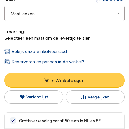
C
a
r
b
o
n
Levering:
h
Selecteer een maat om de levertijd te zien
e
l
m
Bekijk onze winkelvoorraad
e
n
Reserveren en passen in de winkel?
E
n
In Winkelwagen
d
u
r
Verlanglijst
Vergelijken
o
h
e
l
m
e