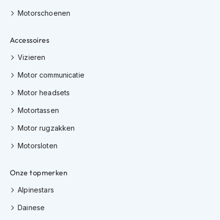
h
Motorschoenen
i
o
n
Accessoires
h
e
Vizieren
l
m
Motor communicatie
e
n
Motor headsets
Motortassen
V
e
Motor rugzakken
s
p
Motorsloten
a
h
e
Onze topmerken
l
m
Alpinestars
e
n
Dainese