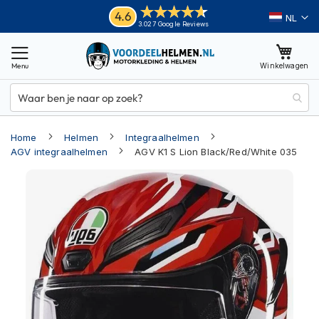
Ga
Helmen
4.6
Taal
3.027 Google Reviews
naar
M
de
o
inhoud
Winkelwagen
t
o
r
h
e
Home
Helmen
Integraalhelmen
l
m
AGV integraalhelmen
AGV K1 S Lion Black/Red/White 035
e
Ga
n
naar
A
het
d
einde
v
van
e
n
de
t
afbeeldingen-
u
gallerij
r
e