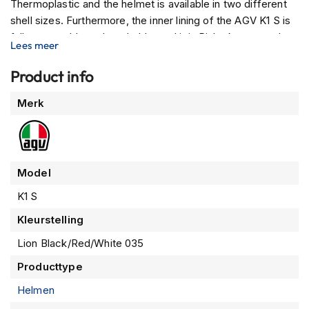
Thermoplastic and the helmet is available in two different
m
shell sizes. Furthermore, the inner lining of the AGV K1 S is
e
n
fully removable and washable, and it is Pinlock prepared.
Lees meer
The ventilation is somewhat inspired by the AGV Pista GP R
R
as well as the spoiler, which gives the AGV K1 S a super
Product info
a
sporty look.
c
Meer
e
Merk
h
informatie
e
l
m
e
Model
n
K1 S
R
Kleurstelling
e
t
Lion Black/Red/White 035
r
o
Producttype
h
e
Helmen
l