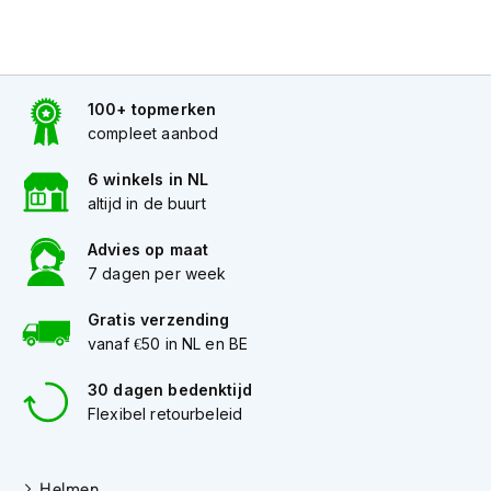
K
i
n
d
e
100+ topmerken
r
compleet aanbod
m
o
6 winkels in NL
t
altijd in de buurt
o
r
h
Advies op maat
e
7 dagen per week
l
m
Gratis verzending
e
vanaf €50 in NL en BE
n
30 dagen bedenktijd
S
c
Flexibel retourbeleid
o
o
t
Helmen