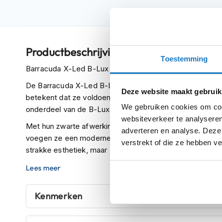
Crosshelmen
Fietshelmen
Helm
Productbeschrijving
accessoires
Toestemming
Barracuda X-Led B-Lux Blauw (Paar)
Vizieren
De Barracuda X-Led B-Lux zijn hoogwaardige LED-knipp
Pinlocks
Deze website maakt gebruik
betekent dat ze voldoen aan de Europese normen voor w
Tear-
We gebruiken cookies om cont
onderdeel van de B-Lux-serie en bieden een combinatie van
offs
websiteverkeer te analyseren
Met hun zwarte afwerking passen deze knipperlichten per
adverteren en analyse. Deze
Crossbrillen
voegen ze een moderne uitstraling toe aan het uiterlijk v
verstrekt of die ze hebben v
Oordoppen
strakke esthetiek, maar zorgen ze ook voor uitstekende 
Onderhoud
De Barracuda X-Led B-Lux knipperlichten zijn univers
Lees meer
helm
op verschillende motorfietsen. Upgrade je motor met d
geniet van een combinatie van stijlvol design en betrouw
Helm
Kenmerken
houder
&