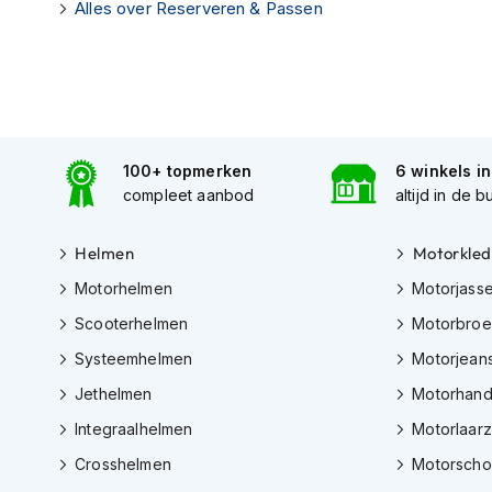
Alles over Reserveren & Passen
Tex
motorjassen
Motorbroeken
Heren
motorbroeken
100+ topmerken
6 winkels i
Dames
compleet aanbod
altijd in de b
motorbroeken
Doorwaai
Helmen
Motorkled
motorbroeken
Motorhelmen
Motorjass
Waterdichte
Scooterhelmen
Motorbro
motorbroeken
Systeemhelmen
Motorjean
Leren
Jethelmen
Motorhan
motorbroeken
Integraalhelmen
Motorlaar
Textiel
motorbroeken
Crosshelmen
Motorsch