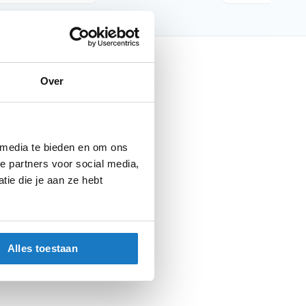
nfo
Over
Barracuda
Knipperlichten
 media te bieden en om ons
Knipperlichten
e partners voor social media,
Parts
ie die je aan ze hebt
Alles toestaan