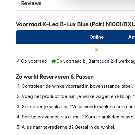
Reviews
kapstok
Motorkleding
Motorjassen
Voorraad
X-Led B-Lux Blue (Pair) N1001/BX
Heren
motorjassen
Online
Am
Dames
motorjassen
Op voorraad
Op voorraad bij Barracuda 2-4 werkda
Doorwaai
motorjassen
Zo werkt Reserveren & Passen
Waterdichte
Controleer de winkelvoorraad in bovenstaande tabel.
motorjassen
Voeg het product toe aan je winkelwagen en klik op "I
Leren
Selecteer je winkel bij "Vrijblijvende winkelreservering
motorjassen
Seintje ontvangen via e-mail? Kom je artikelen passen
Textiele
motorjassen
Alles naar tevredenheid? Betaal in de winkel.
Gore-