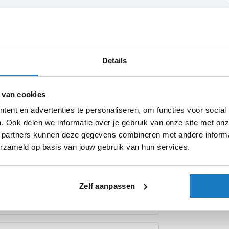
Product i
Details
Meer
Merk
informatie
erlichten met een E-keurmerk, wat
Model
 van cookies
eggebruik. Deze richtingaanwijzers zijn
ent en advertenties te personaliseren, om functies voor social
 stijl, kwaliteit en veiligheid.
Categorie
. Ook delen we informatie over je gebruik van onze site met onz
fect bij verschillende motorstijlen en
Producttype
 partners kunnen deze gegevens combineren met andere informat
an je motorfiets. Niet alleen bieden ze een
erzameld op basis van jouw gebruik van hun services.
zichtbaarheid en veiligheid op de weg.
eel en kunnen eenvoudig worden gemonteerd
eze hoogwaardige LED-knipperlichten en
Zelf aanpassen
bare prestaties.