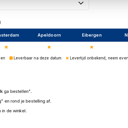
U
sterdam
Apeldoorn
Eibergen
N
gen
Leverbaar na deze datum
Levertijd onbekend, neem even
k ga bestellen".
" en rond je bestelling af.
 in de winkel.