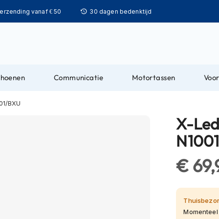
Ga
verzending vanaf € 50
30 dagen bedenktijd
naar
de
inhoud
choenen
Communicatie
Motortassen
Voor
001/BXU
X-Led
N100
€ 69,
Thuisbezor
Momenteel 