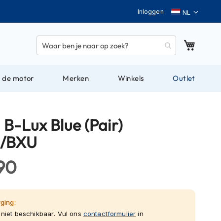
Taal
Inloggen
Winkel
 de motor
Merken
Winkels
Outlet
 B-Lux Blue (Pair)
1/BXU
90
ging:
niet beschikbaar. Vul ons
contactformulier
in