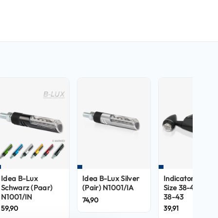
Idea B-Lux
Idea B-Lux Silver
Indicator Clamp
Schwarz (Paar)
(Pair) N1001/IA
Size 38-43 N112
N1001/IN
38-43
74,90
59,90
39,91