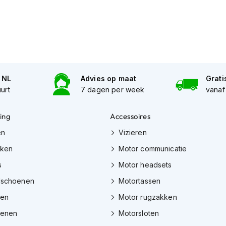
n NL
Advies op maat
Grati
uurt
7 dagen per week
vanaf
ing
Accessoires
en
Vizieren
eken
Motor communicatie
s
Motor headsets
dschoenen
Motortassen
zen
Motor rugzakken
oenen
Motorsloten