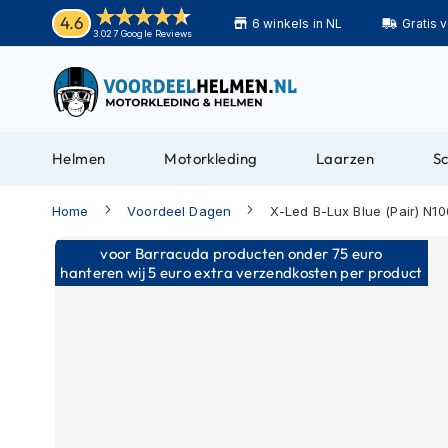
Helmen
4.6
6 winkels in NL
Gratis 
Motorhelmen
3.027 Google Reviews
Adventure
helmen
Bluetooth
helmen
Helmen
Motorkleding
Laarzen
S
Carbon
helmen
Home
Voordeel Dagen
X-Led B-Lux Blue (Pair) N1
Enduro
Ga
voor Barracuda producten onder 75 euro
helmen
naar
hanteren wij 5 euro extra verzendkosten per product
Helmen
het
met
einde
zonnevizier
van
de
Pilotenhelmen
afbeeldingen-
Pinlock
gallerij
helmen