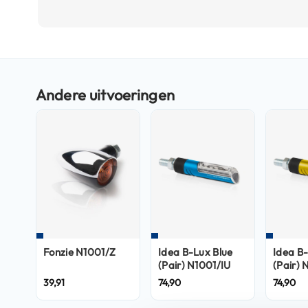
Boxer
helmen
Ga
Fashion
naar
helmen
het
Vespa
begin
helmen
van
de
Heren
afbeeldingen-
scooterhelmen
gallerij
Dames
scooterhelmen
Kinder
scooterhelmen
Fonzie N1001/Z
Idea B-Lux Blue
Idea B
Systeemhelmen
(Pair) N1001/IU
(Pair) 
Jethelmen
39,91
74,90
74,90
Integraalhelmen