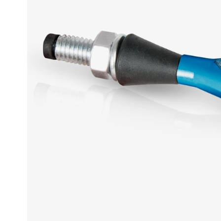
Race
helmen
Retro
helmen
Stille
motorhelmen
Flip
back
helmen
Heren
motorhelmen
Dames
motorhelmen
Kinder
motorhelmen
Scooterhelmen