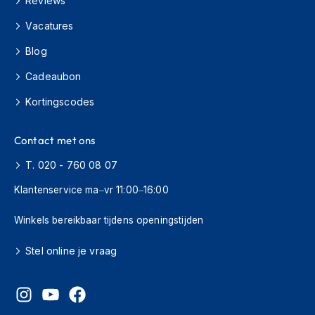
Reviews
H
e
Vacatures
r
e
Blog
n
s
Cadeaubon
c
o
Kortingscodes
o
t
e
Contact met ons
r
h
T. 020 - 760 08 07
e
Klantenservice ma–vr 11:00–16:00
l
m
e
Winkels bereikbaar tijdens openingstijden
n
Stel online je vraag
D
a
m
e
s