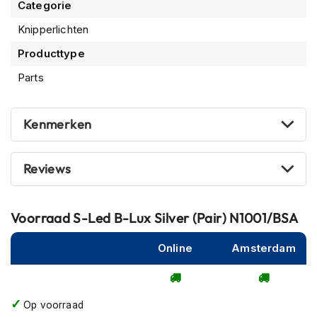
combinatie van stijl, veiligheid en functionaliteit.
Categorie
m
e
Knipperlichten
n
Producttype
R
Parts
a
c
e
h
Kenmerken
e
l
m
Reviews
e
n
R
Voorraad
S-Led B-Lux Silver (Pair) N1001/BSA
e
t
Online
Amsterdam
r
o
h
e
Op voorraad
l