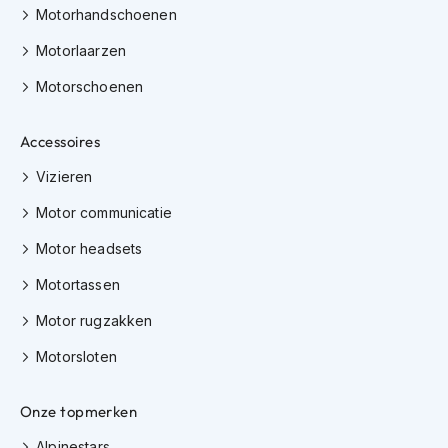
Motorhandschoenen
K
i
Motorlaarzen
n
d
Motorschoenen
e
r
m
Accessoires
o
t
Vizieren
o
r
Motor communicatie
h
e
Motor headsets
l
m
Motortassen
e
n
Motor rugzakken
Motorsloten
S
c
o
Onze topmerken
o
t
Alpinestars