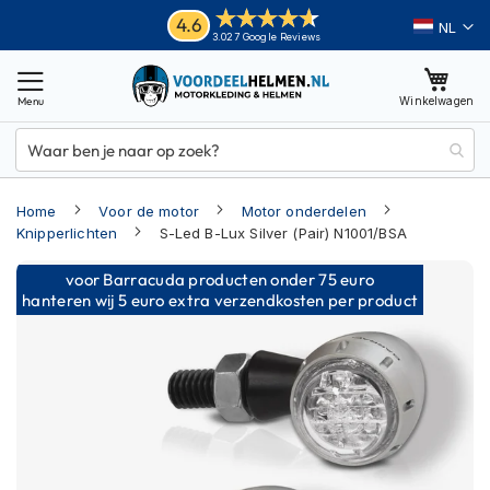
Ga
Helmen
4.6
Taal
3.027 Google Reviews
naar
M
de
o
inhoud
Winkelwagen
t
o
r
h
e
Home
Voor de motor
Motor onderdelen
l
m
Knipperlichten
S-Led B-Lux Silver (Pair) N1001/BSA
e
Ga
n
voor Barracuda producten onder 75 euro
naar
hanteren wij 5 euro extra verzendkosten per product
A
het
d
einde
v
van
e
n
de
t
afbeeldingen-
u
gallerij
r
e