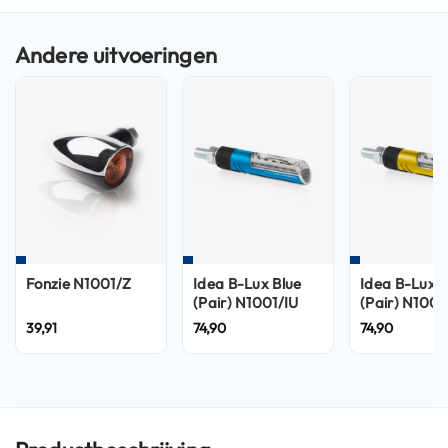
n
H
e
l
m
e
n
m
e
t
z
o
n
n
Fonzie N1001/Z
Idea B-Lux Blue
Idea B-Lux 
e
(Pair) N1001/IU
(Pair) N1001
v
39,91
74,90
74,90
i
z
i
e
r