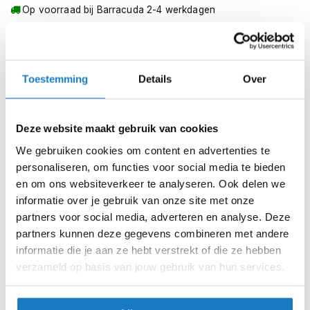
m
Op voorraad bij Barracuda 2-4 werkdagen
e
n
Leverbaar na deze datum
Levertijd onbekend, neem eventueel contact met ons op
S
t
Niet meer leverbaar
Toestemming
Details
Over
i
l
Zo werkt Reserveren & Passen
l
e
Controleer de winkelvoorraad in bovenstaande tabel.
Deze website maakt gebruik van cookies
m
Voeg het product toe aan je winkelwagen en klik op "Ik
o
We gebruiken cookies om content en advertenties te
t
ga bestellen".
personaliseren, om functies voor social media te bieden
o
en om ons websiteverkeer te analyseren. Ook delen we
Selecteer je winkel bij "Vrijblijvende winkelreservering"
r
informatie over je gebruik van onze site met onze
h
en rond je bestelling af.
e
partners voor social media, adverteren en analyse. Deze
l
Seintje ontvangen via e-mail? Kom je artikelen passen in
partners kunnen deze gegevens combineren met andere
m
de winkel.
informatie die je aan ze hebt verstrekt of die ze hebben
e
verzameld op basis van jouw gebruik van hun services.
n
Alles naar tevredenheid? Betaal in de winkel.
Alles over Reserveren & Passen
F
l