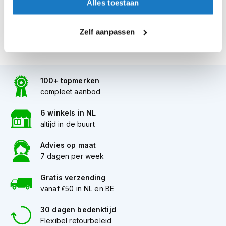
Alles toestaan
i
p
b
Zelf aanpassen
a
c
k
h
e
100+ topmerken
l
compleet aanbod
m
e
6 winkels in NL
n
altijd in de buurt
H
e
Advies op maat
r
7 dagen per week
e
n
Gratis verzending
m
vanaf €50 in NL en BE
o
t
o
30 dagen bedenktijd
r
Flexibel retourbeleid