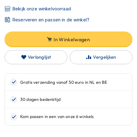
C
a
Bekijk onze winkelvoorraad
r
b
Reserveren en passen in de winkel?
o
n
h
In Winkelwagen
e
l
m
Verlanglijst
Vergelijken
e
n
E
n
d
u
r
o
h
e
l
m
e