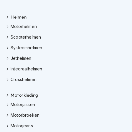
h
e
l
Helmen
m
e
Motorhelmen
n
Scooterhelmen
D
a
Systeemhelmen
m
e
Jethelmen
s
Integraalhelmen
m
o
Crosshelmen
t
o
r
Motorkleding
h
e
Motorjassen
l
m
Motorbroeken
e
n
Motorjeans