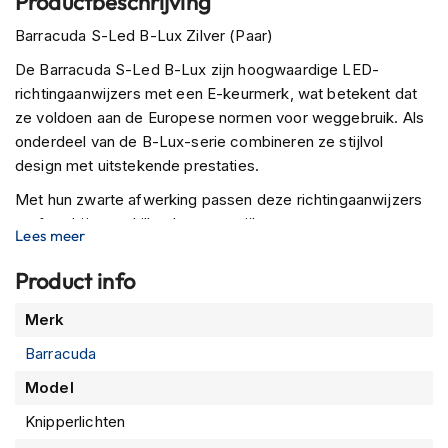
Productbeschrijving
P
i
Barracuda S-Led B-Lux Zilver (Paar)
l
o
De Barracuda S-Led B-Lux zijn hoogwaardige LED-
t
richtingaanwijzers met een E-keurmerk, wat betekent dat
e
ze voldoen aan de Europese normen voor weggebruik. Als
n
h
onderdeel van de B-Lux-serie combineren ze stijlvol
e
design met uitstekende prestaties.
l
m
Met hun zwarte afwerking passen deze richtingaanwijzers
e
perfect bij verschillende motorstijlen en voegen ze een
n
Lees meer
vleugje elegantie toe aan het uiterlijk van je motorfiets. Niet
alleen bieden ze een strakke uitstraling, maar zorgen ze
P
Product info
i
ook voor uitstekende zichtbaarheid en veiligheid op de
n
Meer
Merk
weg.
l
informatie
o
Barracuda
De Barracuda S-Led B-Lux richtingaanwijzers zijn
c
universeel en kunnen eenvoudig worden gemonteerd op
k
Model
verschillende motorfietsen. Upgrade je motor met deze
h
Knipperlichten
e
hoogwaardige LED-richtingaanwijzers en geniet van een
l