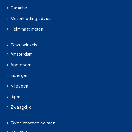
h
Garantie
i
o
Motorkleding advies
n
h
Helmmaat meten
e
l
m
Onze winkels
e
Amsterdam
n
Apeldoorn
V
e
Eibergen
s
p
Nijeveen
a
h
Rijen
e
l
Zwaagdijk
m
e
n
Over Voordeelhelmen