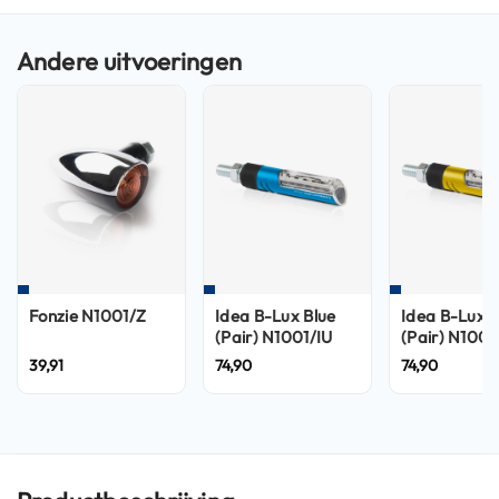
n
H
e
l
m
e
n
m
e
t
z
o
n
n
Fonzie N1001/Z
Idea B-Lux Blue
Idea B-Lux 
e
(Pair) N1001/IU
(Pair) N1001
v
39,91
74,90
74,90
i
z
i
e
r