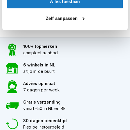
Alles toestaan
i
p
b
Zelf aanpassen
a
c
k
h
e
100+ topmerken
l
compleet aanbod
m
e
6 winkels in NL
n
altijd in de buurt
H
e
Advies op maat
r
7 dagen per week
e
n
Gratis verzending
m
vanaf €50 in NL en BE
o
t
o
30 dagen bedenktijd
r
Flexibel retourbeleid