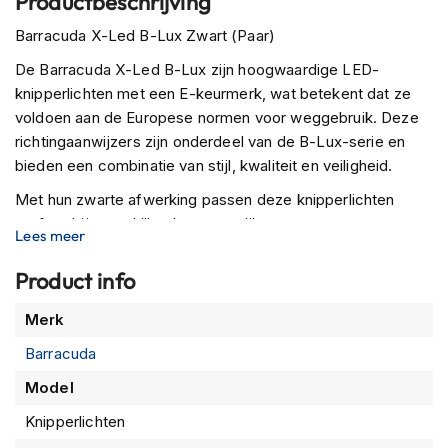
Productbeschrijving
P
i
Barracuda X-Led B-Lux Zwart (Paar)
l
o
De Barracuda X-Led B-Lux zijn hoogwaardige LED-
t
knipperlichten met een E-keurmerk, wat betekent dat ze
e
voldoen aan de Europese normen voor weggebruik. Deze
n
h
richtingaanwijzers zijn onderdeel van de B-Lux-serie en
e
bieden een combinatie van stijl, kwaliteit en veiligheid.
l
m
Met hun zwarte afwerking passen deze knipperlichten
e
perfect bij verschillende motorstijlen en voegen ze een
n
Lees meer
moderne uitstraling toe aan het uiterlijk van je motorfiets.
Niet alleen bieden ze een strakke esthetiek, maar zorgen
P
Product info
i
ze ook voor uitstekende zichtbaarheid en veiligheid op de
n
Meer
Merk
weg.
l
informatie
o
Barracuda
De Barracuda X-Led B-Lux knipperlichten zijn universeel
c
en kunnen eenvoudig worden gemonteerd op verschillende
k
Model
motorfietsen. Upgrade je motor met deze hoogwaardige
h
Knipperlichten
e
LED-knipperlichten en geniet van een combinatie van
l