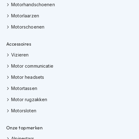
Motorhandschoenen
K
i
Motorlaarzen
n
d
Motorschoenen
e
r
m
Accessoires
o
t
Vizieren
o
r
Motor communicatie
h
e
Motor headsets
l
m
Motortassen
e
n
Motor rugzakken
Motorsloten
S
c
o
Onze topmerken
o
t
Alpinestars