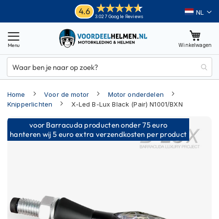
Ga
Helmen
4.6
Taal
3.027 Google Reviews
naar
M
de
o
inhoud
Winkelwagen
t
o
r
h
e
Home
Voor de motor
Motor onderdelen
l
m
Knipperlichten
X-Led B-Lux Black (Pair) N1001/BXN
e
Ga
n
voor Barracuda producten onder 75 euro
naar
hanteren wij 5 euro extra verzendkosten per product
A
het
d
einde
v
van
e
n
de
t
afbeeldingen-
u
gallerij
r
e