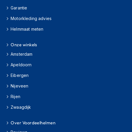
h
Garantie
i
o
Motorkleding advies
n
h
Helmmaat meten
e
l
m
Onze winkels
e
Amsterdam
n
Apeldoorn
V
e
Eibergen
s
p
Nijeveen
a
h
Rijen
e
l
Zwaagdijk
m
e
n
Over Voordeelhelmen