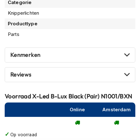
stijlvol design en betrouwbare prestaties.
Categorie
m
e
Knipperlichten
n
Producttype
R
Parts
a
c
e
h
Kenmerken
e
l
m
Reviews
e
n
R
Voorraad
X-Led B-Lux Black (Pair) N1001/BXN
e
t
Online
Amsterdam
r
o
h
e
Op voorraad
l