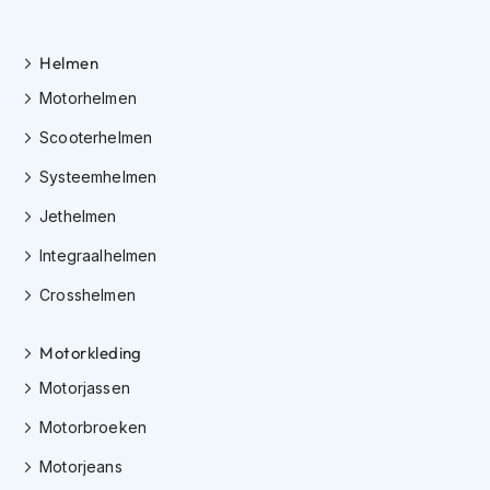
h
e
l
Helmen
m
e
Motorhelmen
n
Scooterhelmen
D
a
Systeemhelmen
m
e
Jethelmen
s
Integraalhelmen
m
o
Crosshelmen
t
o
r
Motorkleding
h
e
Motorjassen
l
m
Motorbroeken
e
n
Motorjeans