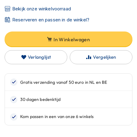
C
a
Bekijk onze winkelvoorraad
r
b
Reserveren en passen in de winkel?
o
n
h
In Winkelwagen
e
l
m
Verlanglijst
Vergelijken
e
n
E
n
d
u
r
o
h
e
l
m
e