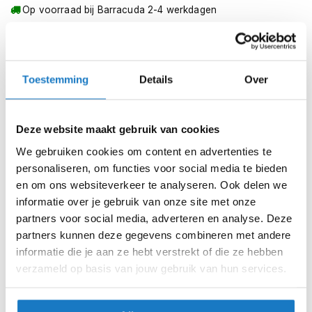
m
Op voorraad bij Barracuda 2-4 werkdagen
e
n
Leverbaar na deze datum
Levertijd onbekend, neem eventueel contact met ons op
S
t
Niet meer leverbaar
Toestemming
Details
Over
i
l
Zo werkt Reserveren & Passen
l
e
Controleer de winkelvoorraad in bovenstaande tabel.
Deze website maakt gebruik van cookies
m
Voeg het product toe aan je winkelwagen en klik op "Ik
o
We gebruiken cookies om content en advertenties te
t
ga bestellen".
personaliseren, om functies voor social media te bieden
o
en om ons websiteverkeer te analyseren. Ook delen we
Selecteer je winkel bij "Vrijblijvende winkelreservering"
r
informatie over je gebruik van onze site met onze
h
en rond je bestelling af.
e
partners voor social media, adverteren en analyse. Deze
l
Seintje ontvangen via e-mail? Kom je artikelen passen in
partners kunnen deze gegevens combineren met andere
m
de winkel.
informatie die je aan ze hebt verstrekt of die ze hebben
e
verzameld op basis van jouw gebruik van hun services.
n
Alles naar tevredenheid? Betaal in de winkel.
Alles over Reserveren & Passen
F
l