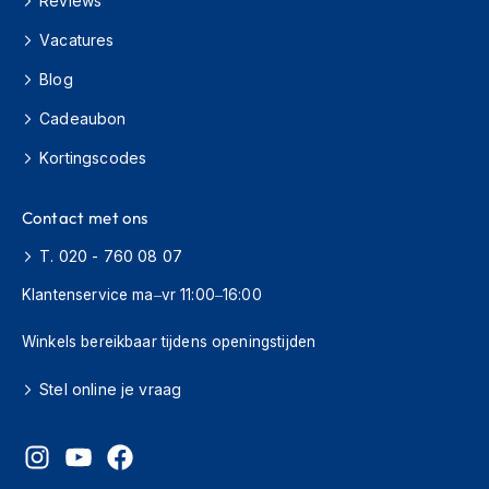
Reviews
H
e
Vacatures
r
e
Blog
n
s
Cadeaubon
c
o
Kortingscodes
o
t
e
Contact met ons
r
h
T. 020 - 760 08 07
e
Klantenservice ma–vr 11:00–16:00
l
m
e
Winkels bereikbaar tijdens openingstijden
n
Stel online je vraag
D
a
m
e
s