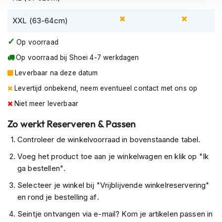
K
i
XXL (63-64cm)
n
d
Op voorraad
e
r
Op voorraad bij Shoei 4-7 werkdagen
m
o
Leverbaar na deze datum
t
Levertijd onbekend, neem eventueel contact met ons op
o
r
Niet meer leverbaar
h
e
Zo werkt Reserveren & Passen
l
m
Controleer de winkelvoorraad in bovenstaande tabel.
e
Voeg het product toe aan je winkelwagen en klik op "Ik
n
ga bestellen".
S
Selecteer je winkel bij "Vrijblijvende winkelreservering"
c
o
en rond je bestelling af.
o
Seintje ontvangen via e-mail? Kom je artikelen passen in
t