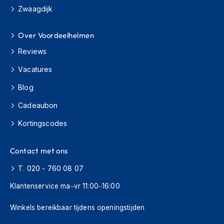
Zwaagdijk
J
e
Over Voordeelhelmen
t
h
Reviews
e
l
Vacatures
m
e
Blog
n
Cadeaubon
I
n
Kortingscodes
t
e
g
Contact met ons
r
T. 020 - 760 08 07
a
a
Klantenservice ma–vr 11:00–16:00
l
h
e
Winkels bereikbaar tijdens openingstijden
l