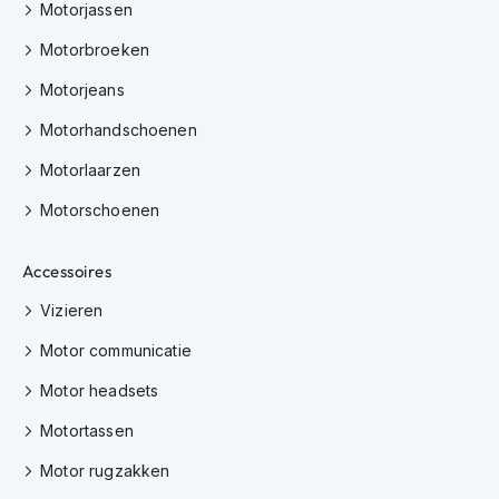
H
Motorjassen
e
r
Motorbroeken
e
Motorjeans
n
s
Motorhandschoenen
c
o
Motorlaarzen
o
t
Motorschoenen
e
r
h
Accessoires
e
l
Vizieren
m
e
Motor communicatie
n
Motor headsets
D
Motortassen
a
m
Motor rugzakken
e
s