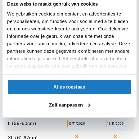
h
Deze website maakt gebruik van cookies
e
Reviews
l
We gebruiken cookies om content en advertenties te
m
personaliseren, om functies voor social media te bieden
e
en om ons websiteverkeer te analyseren. Ook delen we
Shoei Personal Fitting System afspraak
n
informatie over je gebruik van onze site met onze
D
partners voor social media, adverteren en analyse. Deze
a
partners kunnen deze gegevens combineren met andere
Voorraad
Shoei Neotec 3 Breeze TC-2
m
informatie die je aan ze hebt verstrekt of die ze hebben
e
verzameld op basis van jouw gebruik van hun services.
Online
Amsterdam
s
m
o
XS (53-54cm)
13/11/2026
13/11/2026
t
Alles toestaan
o
S (55-56cm)
09/10/2026
09/10/2026
r
h
Zelf aanpassen
e
M (57-58cm)
09/10/2026
09/10/2026
l
m
L (59-60cm)
13/11/2026
13/11/2026
e
n
XL (61-62cm)