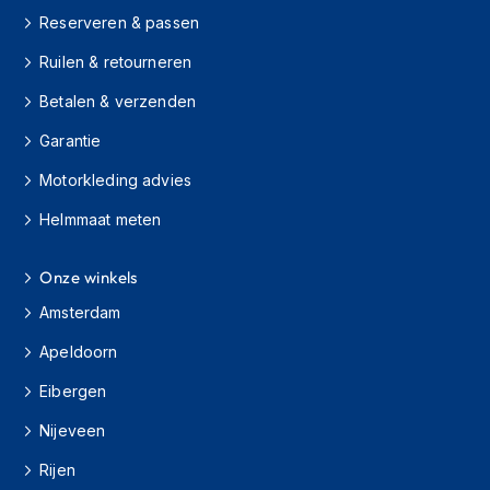
o
Reserveren & passen
t
e
Ruilen & retourneren
r
h
Betalen & verzenden
e
l
Garantie
m
e
Motorkleding advies
n
Helmmaat meten
S
y
s
Onze winkels
t
Amsterdam
e
e
Apeldoorn
m
h
Eibergen
e
l
Nijeveen
m
e
Rijen
n