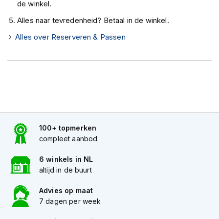
e
de winkel.
r
Alles naar tevredenheid? Betaal in de winkel.
h
e
Alles over Reserveren & Passen
l
m
e
n
B
o
x
e
r
100+ topmerken
h
compleet aanbod
e
l
6 winkels in NL
m
altijd in de buurt
e
n
Advies op maat
F
7 dagen per week
a
s