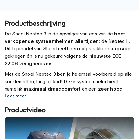
m
e
n
Productbeschrijving
R
De Shoei Neotec 3 is de opvolger van een van de
best
a
c
verkopende systeemhelmen allertijden
: de Neotec II.
e
Dit topmodel van Shoei heeft een nog strakkere
upgrade
h
gekregen én is nu gekeurd volgens de
nieuwste ECE
e
22.06 veiligheidseis
.
l
m
Met de Shoei Neotec 3 ben je helemaal voorbereid op alle
e
n
soorten ritten, lang of kort! Deze systeemhelm biedt
namelijk
maximaal draagcomfort
en een
zeer hoog
R
Lees meer
veiligheidsniveau
. Het maakt dan ook niet uit of je
e
deelneemt aan lange tours of dat je rustig rijdt binnen de
t
Productvideo
r
stedelijke omgeving.
o
De handgemaakte
buitenschaal
is gemaakt van Shoei’s
h
e
zeer veilige en aerodynamische
Advanced Integrated
l
Matrix
. Dit is een combinatie van
lichtgewichte maar