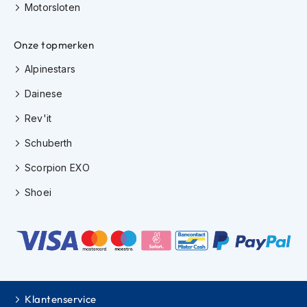
Motorsloten
s
c
o
Onze topmerken
o
t
Alpinestars
e
r
Dainese
h
e
Rev'it
l
m
Schuberth
e
n
Scorpion EXO
Shoei
K
i
n
d
e
r
s
c
o
Klantenservice