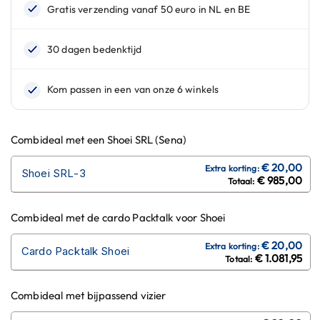
n
H
e
l
m
e
n
m
e
Combideal met een Shoei SRL (Sena)
t
z
Shoei SRL-3
o
€ 985,00
n
n
e
Combideal met de cardo Packtalk voor Shoei
v
i
Cardo Packtalk Shoei
z
€ 1.081,95
i
e
Combideal met bijpassend vizier
r