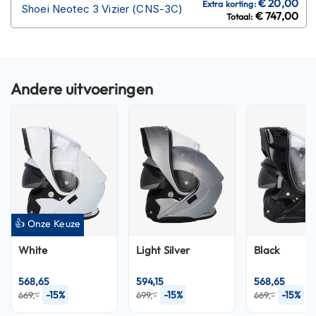
P
Shoei Neotec 3 Vizier (CNS-3C)
€ 747,00
i
l
o
t
e
n
h
e
l
m
e
n
P
i
n
👍 Onze Keuze
l
o
White
Light Silver
Black
c
k
568,65
594,15
568,65
h
-15%
-15%
-15%
669,-
699,-
669,-
e
l