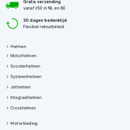
Gratis verzending
h
vanaf €50 in NL en BE
i
o
30 dagen bedenktijd
n
h
Flexibel retourbeleid
e
l
m
Helmen
e
n
Motorhelmen
V
Scooterhelmen
e
s
Systeemhelmen
p
Jethelmen
a
h
Integraalhelmen
e
l
Crosshelmen
m
e
n
Motorkleding