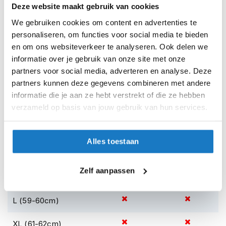
h
Deze website maakt gebruik van cookies
e
Reviews
l
We gebruiken cookies om content en advertenties te
m
personaliseren, om functies voor social media te bieden
e
en om ons websiteverkeer te analyseren. Ook delen we
Shoei Personal Fitting System afspraak
n
informatie over je gebruik van onze site met onze
D
partners voor social media, adverteren en analyse. Deze
a
partners kunnen deze gegevens combineren met andere
Voorraad
Shoei Neotec 3 Anthem TC-5
m
informatie die je aan ze hebt verstrekt of die ze hebben
e
verzameld op basis van jouw gebruik van hun services.
Online
Amsterdam
s
m
o
XS (53-54cm)
t
Alles toestaan
o
S (55-56cm)
r
h
Zelf aanpassen
e
M (57-58cm)
l
m
L (59-60cm)
e
n
XL (61-62cm)