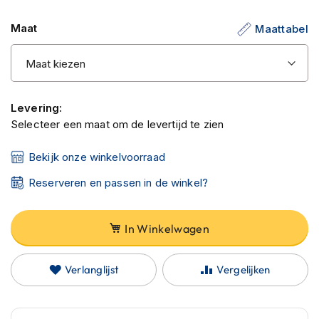
C
de
a
Maat
Maattabel
afbeeldingen-
r
b
gallerij
o
n
h
e
Levering:
l
Selecteer een maat om de levertijd te zien
m
e
n
Bekijk onze winkelvoorraad
E
Reserveren en passen in de winkel?
n
d
u
In Winkelwagen
r
o
h
Verlanglijst
Vergelijken
e
l
m
e