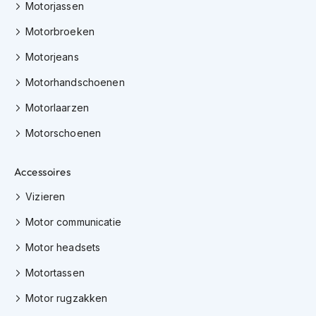
H
Motorjassen
e
r
Motorbroeken
e
Motorjeans
n
s
Motorhandschoenen
c
o
Motorlaarzen
o
t
Motorschoenen
e
r
h
Accessoires
e
l
Vizieren
m
e
Motor communicatie
n
Motor headsets
D
Motortassen
a
m
Motor rugzakken
e
s