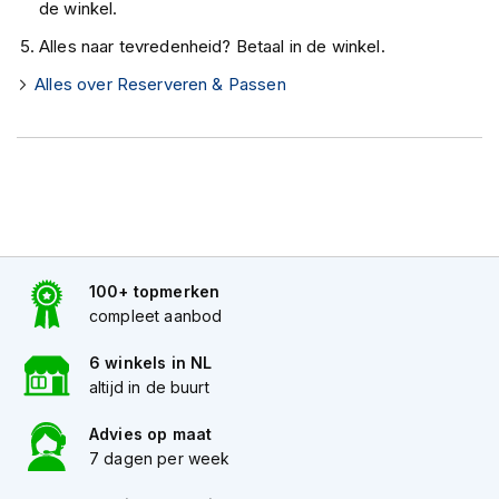
e
de winkel.
r
Alles naar tevredenheid? Betaal in de winkel.
h
e
Alles over Reserveren & Passen
l
m
e
n
B
o
x
e
r
100+ topmerken
h
compleet aanbod
e
l
6 winkels in NL
m
altijd in de buurt
e
n
Advies op maat
F
7 dagen per week
a
s