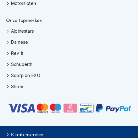
Motorsloten
s
c
o
Onze topmerken
o
t
Alpinestars
e
r
Dainese
h
e
Rev'it
l
m
Schuberth
e
n
Scorpion EXO
Shoei
K
i
n
d
e
r
s
c
o
Klantenservice