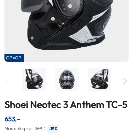
h
e
l
m
e
n
B
l
u
OP=OP!
e
t
o
o
t
h
h
e
Shoei Neotec 3 Anthem TC-5
Ga
l
naar
m
het
e
653,-
n
begin
Normale prijs
769,-
-15%
van