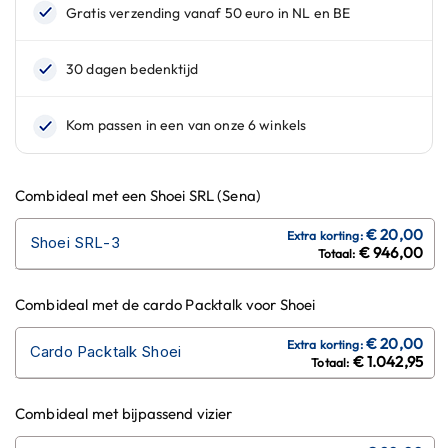
n
H
e
l
m
e
n
m
e
Combideal met een Shoei SRL (Sena)
t
z
Shoei SRL-3
o
€ 946,00
n
n
e
Combideal met de cardo Packtalk voor Shoei
v
i
Cardo Packtalk Shoei
z
€ 1.042,95
i
e
Combideal met bijpassend vizier
r