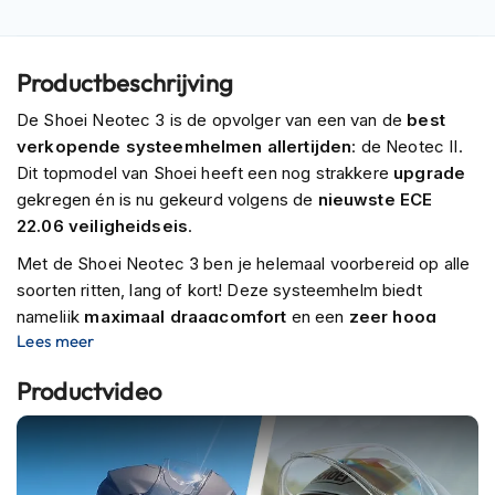
m
e
n
Productbeschrijving
R
De Shoei Neotec 3 is de opvolger van een van de
best
a
c
verkopende systeemhelmen allertijden
: de Neotec II.
e
Dit topmodel van Shoei heeft een nog strakkere
upgrade
h
gekregen én is nu gekeurd volgens de
nieuwste ECE
e
22.06 veiligheidseis
.
l
m
Met de Shoei Neotec 3 ben je helemaal voorbereid op alle
e
n
soorten ritten, lang of kort! Deze systeemhelm biedt
namelijk
maximaal draagcomfort
en een
zeer hoog
R
Lees meer
veiligheidsniveau
. Het maakt dan ook niet uit of je
e
deelneemt aan lange tours of dat je rustig rijdt binnen de
t
Productvideo
r
stedelijke omgeving.
o
De handgemaakte
buitenschaal
is gemaakt van Shoei’s
h
e
zeer veilige en aerodynamische
Advanced Integrated
l
Matrix
. Dit is een combinatie van
lichtgewichte maar