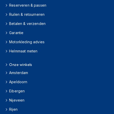
o
Reserveren & passen
t
e
Ruilen & retourneren
r
h
Betalen & verzenden
e
l
Garantie
m
e
Motorkleding advies
n
Helmmaat meten
S
y
s
Onze winkels
t
Amsterdam
e
e
Apeldoorn
m
h
Eibergen
e
l
Nijeveen
m
e
Rijen
n