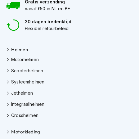
Gratis verzending
h
vanaf €50 in NL en BE
i
o
30 dagen bedenktijd
n
h
Flexibel retourbeleid
e
l
m
Helmen
e
n
Motorhelmen
V
Scooterhelmen
e
s
Systeemhelmen
p
Jethelmen
a
h
Integraalhelmen
e
l
Crosshelmen
m
e
n
Motorkleding