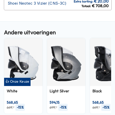
P
Shoei Neotec 3 Vizier (CNS-3C)
€ 708,00
i
l
o
t
e
n
h
e
l
m
e
n
P
i
n
👍 Onze Keuze
l
o
White
Light Silver
Black
c
k
568,65
594,15
568,65
h
-15%
-15%
-15%
669,-
699,-
669,-
e
l