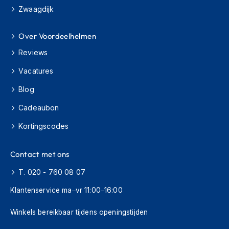
Zwaagdijk
J
e
Over Voordeelhelmen
t
h
Reviews
e
l
Vacatures
m
e
Blog
n
Cadeaubon
I
n
Kortingscodes
t
e
g
Contact met ons
r
T. 020 - 760 08 07
a
a
Klantenservice ma–vr 11:00–16:00
l
h
e
Winkels bereikbaar tijdens openingstijden
l