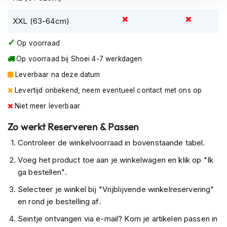
K
i
XXL (63-64cm)
n
d
Op voorraad
e
r
Op voorraad bij Shoei 4-7 werkdagen
m
o
Leverbaar na deze datum
t
Levertijd onbekend, neem eventueel contact met ons op
o
r
Niet meer leverbaar
h
e
Zo werkt Reserveren & Passen
l
m
Controleer de winkelvoorraad in bovenstaande tabel.
e
Voeg het product toe aan je winkelwagen en klik op "Ik
n
ga bestellen".
S
Selecteer je winkel bij "Vrijblijvende winkelreservering"
c
o
en rond je bestelling af.
o
Seintje ontvangen via e-mail? Kom je artikelen passen in
t