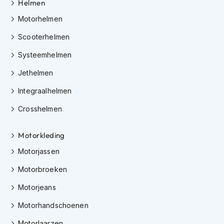
Helmen
e
r
Motorhelmen
h
e
Scooterhelmen
l
m
Systeemhelmen
e
n
Jethelmen
B
Integraalhelmen
o
x
Crosshelmen
e
r
Motorkleding
h
e
Motorjassen
l
m
Motorbroeken
e
n
Motorjeans
F
Motorhandschoenen
a
s
Motorlaarzen