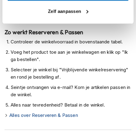
Leverbaar na deze datum
h
e
Levertijd onbekend, neem eventueel contact met ons op
Zelf aanpassen
l
m
Niet meer leverbaar
e
n
Zo werkt Reserveren & Passen
Controleer de winkelvoorraad in bovenstaande tabel.
D
a
Voeg het product toe aan je winkelwagen en klik op "Ik
m
ga bestellen".
e
s
Selecteer je winkel bij "Vrijblijvende winkelreservering"
m
o
en rond je bestelling af.
t
Seintje ontvangen via e-mail? Kom je artikelen passen in
o
r
de winkel.
h
Alles naar tevredenheid? Betaal in de winkel.
e
l
Alles over Reserveren & Passen
m
e
n