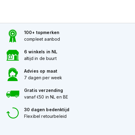
K
i
n
d
e
100+ topmerken
r
m
compleet aanbod
o
t
6 winkels in NL
o
altijd in de buurt
r
h
Advies op maat
e
7 dagen per week
l
m
Gratis verzending
e
n
vanaf €50 in NL en BE
S
30 dagen bedenktijd
c
Flexibel retourbeleid
o
o
t