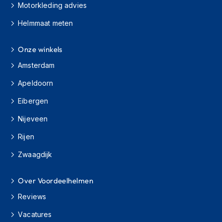
Motorkleding advies
s
c
Helmmaat meten
o
o
t
Onze winkels
e
r
Amsterdam
h
e
Apeldoorn
l
Eibergen
m
e
Nijeveen
n
Rijen
K
i
Zwaagdijk
n
d
e
Over Voordeelhelmen
r
s
Reviews
c
Vacatures
o