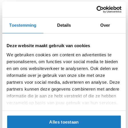
i
Voorraad
Shoei GT-AIR 2 White
Het Sena SRL systeem dat we kennen van de Shoei
p
Neotec II is nu ook een kleine metamorfose ondergaan
b
Online
Amsterdam
a
voor de GT-Air II. Zo hebben ze de
Sena SRL-2
gemaakt,
Toestemming
Details
Over
c
dit systeem is qua specificaties gelijk aan de SRL-1. Ook
k
XS (53-54cm)
dit systeem past perfect in de helm, waardoor het ontwerp
h
(en dus de aerodynamica) van de helm niet word
e
Deze website maakt gebruik van cookies
S (55-56cm)
l
verstoord.
m
We gebruiken cookies om content en advertenties te
Wij zijn officieel Shoei en Shoei Personal Fitting dealer.
e
M (57-58cm)
personaliseren, om functies voor social media te bieden
n
en om ons websiteverkeer te analyseren. Ook delen we
L (59-60cm)
informatie over je gebruik van onze site met onze
H
e
partners voor social media, adverteren en analyse. Deze
XL (61-62cm)
r
partners kunnen deze gegevens combineren met andere
e
informatie die je aan ze hebt verstrekt of die ze hebben
n
XXL (63-64cm)
m
verzameld op basis van jouw gebruik van hun services.
o
Op voorraad
t
o
Op voorraad bij Shoei 4-7 werkdagen
Alles toestaan
r