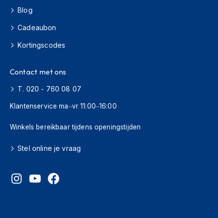
o
Blog
t
e
Cadeaubon
r
h
Kortingscodes
e
l
m
Contact met ons
e
n
T. 020 - 760 08 07
S
Klantenservice ma–vr 11:00–16:00
y
s
Winkels bereikbaar tijdens openingstijden
t
e
Stel online je vraag
e
m
h
e
l
m
e
n