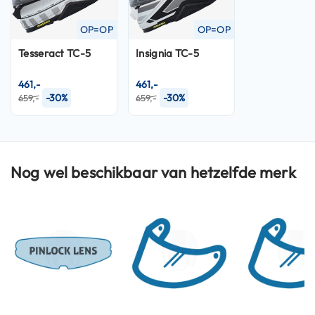
n
OP=OP
OP=OP
H
e
Tesseract TC-5
Insignia TC-5
l
m
461,-
461,-
e
-30%
-30%
659,-
659,-
n
m
e
t
z
Nog wel beschikbaar van hetzelfde merk
o
n
n
e
v
i
z
i
e
r