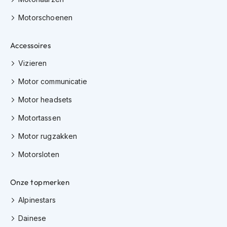
h
i
Motorschoenen
o
n
Accessoires
h
e
Vizieren
l
m
Motor communicatie
e
n
Motor headsets
V
Motortassen
e
s
Motor rugzakken
p
a
Motorsloten
h
e
l
Onze topmerken
m
Alpinestars
e
n
Dainese