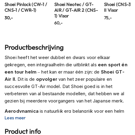
P
Shoei Pinlock (CW-1 /
Shoei Neotec / GT-
Shoei (CNS-3)
i
CNS-1 / CWR-1)
AIR / GT-AIR 2 (CNS-
II Visor
l
1) Visor
30,-
75,-
o
60,-
t
e
n
h
Productbeschrijving
e
l
Shoei heeft het weer dubbel en dwars voor elkaar
m
e
gekregen, een integraalhelm die uitblinkt als
een sport én
n
een tour helm
– het kan er maar één zijn: de
Shoei GT-
Air II
. Dit is de
opvolger
van het zeer populaire en
P
succesvolle GT-Air model. Dat Shoei goed is in het
i
n
verbeteren van al bestaande modellen, dat hebben we al
l
gezien bij meerdere voorgangers van het Japanse merk.
o
c
Aerodynamica
is natuurlijk erg belangrijk voor een helm
k
Lees meer
van deze klasse, daarom hebben ze bij Shoei heel veel tijd
h
gestopt in het ontwikkelen van een
zeer stabiele
e
Product info
motorhelm
. Talloze
windtunnel tests
worden uitgevoerd
l