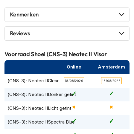
P
i
l
Kenmerken
o
t
e
Reviews
n
h
e
l
Voorraad
Shoei (CNS-3) Neotec II Visor
m
e
Online
Amsterdam
n
(CNS-3): Neotec IIClear
P
18/08/2026
18/08/2026
i
n
(CNS-3): Neotec IIDonker getint
l
o
(CNS-3): Neotec IILicht getint
c
k
h
(CNS-3): Neotec IISpectra Blue
e
l