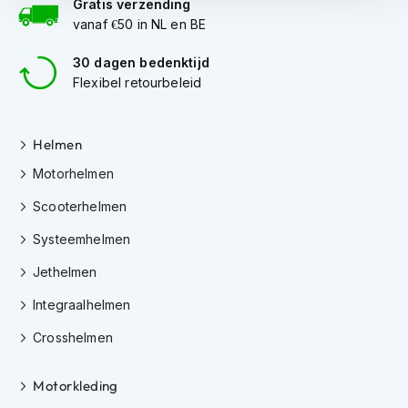
Gratis verzending
i
vanaf €50 in NL en BE
p
b
30 dagen bedenktijd
a
Flexibel retourbeleid
c
k
h
e
Helmen
l
m
Motorhelmen
e
n
Scooterhelmen
Systeemhelmen
H
e
Jethelmen
r
e
Integraalhelmen
n
m
Crosshelmen
o
t
o
Motorkleding
r