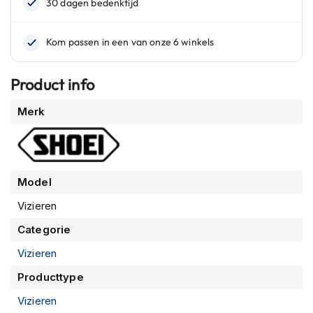
n
H
e
l
m
Product info
e
n
Meer
Merk
m
informatie
e
t
z
o
Model
n
n
Vizieren
e
v
Categorie
i
z
Vizieren
i
e
Producttype
r
Vizieren