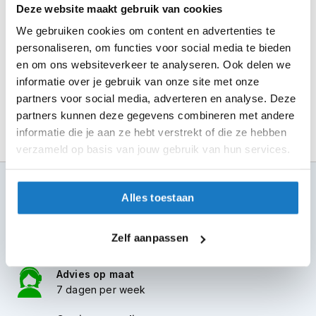
m
Deze website maakt gebruik van cookies
de winkel.
e
n
We gebruiken cookies om content en advertenties te
Alles naar tevredenheid? Betaal in de winkel.
personaliseren, om functies voor social media te bieden
S
Alles over Reserveren & Passen
en om ons websiteverkeer te analyseren. Ook delen we
t
informatie over je gebruik van onze site met onze
i
l
partners voor social media, adverteren en analyse. Deze
l
partners kunnen deze gegevens combineren met andere
e
informatie die je aan ze hebt verstrekt of die ze hebben
m
verzameld op basis van jouw gebruik van hun services.
o
t
o
100+ topmerken
r
Alles toestaan
compleet aanbod
h
e
6 winkels in NL
l
Zelf aanpassen
altijd in de buurt
m
e
n
Advies op maat
7 dagen per week
F
l