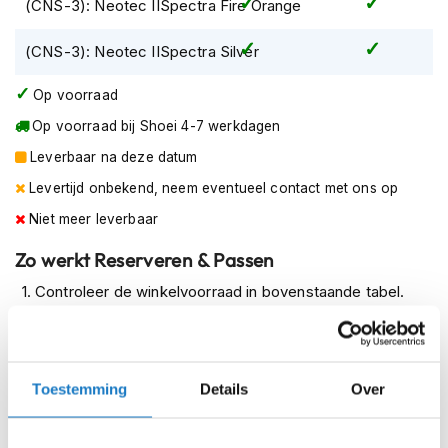
(CNS-3): Neotec IISpectra Fire Orange
m
e
(CNS-3): Neotec IISpectra Silver
n
R
Op voorraad
a
Op voorraad bij Shoei 4-7 werkdagen
c
e
Leverbaar na deze datum
h
e
Levertijd onbekend, neem eventueel contact met ons op
l
Niet meer leverbaar
m
e
Zo werkt Reserveren & Passen
n
Controleer de winkelvoorraad in bovenstaande tabel.
R
e
Voeg het product toe aan je winkelwagen en klik op "Ik
t
ga bestellen".
r
o
Selecteer je winkel bij "Vrijblijvende winkelreservering"
Toestemming
Details
Over
h
en rond je bestelling af.
e
l
Seintje ontvangen via e-mail? Kom je artikelen passen in