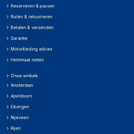
e
Reserveren & passen
r
h
Ruilen & retourneren
e
l
Betalen & verzenden
m
e
Garantie
n
Motorkleding advies
B
o
Helmmaat meten
x
e
Onze winkels
r
h
Amsterdam
e
l
Apeldoorn
m
e
Eibergen
n
Nijeveen
F
a
Rijen
s