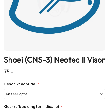
h
e
l
m
e
n
B
l
u
e
t
Shoei (CNS-3) Neotec II Visor
Ga
o
naar
o
t
het
75,-
h
begin
h
van
e
Geschikt voor de:
l
de
m
afbeeldingen-
e
gallerij
n
Kleur (afbeelding ter indicatie)