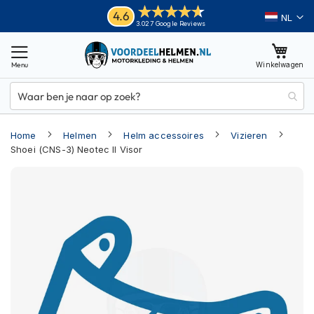
Ga
Helmen
4.6
Taal
3.027 Google Reviews
naar
M
de
o
inhoud
Winkelwagen
t
o
r
h
e
Home
Helmen
Helm accessoires
Vizieren
l
m
Shoei (CNS-3) Neotec II Visor
e
Ga
n
naar
A
het
d
einde
v
van
e
n
de
t
afbeeldingen-
u
gallerij
r
e