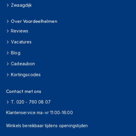
h
Zwaagdijk
i
o
Over Voordeelhelmen
n
h
Reviews
e
l
Vacatures
m
e
Blog
n
Cadeaubon
V
e
Kortingscodes
s
p
Contact met ons
a
h
T. 020 - 760 08 07
e
l
Klantenservice ma–vr 11:00–16:00
m
e
n
Winkels bereikbaar tijdens openingstijden