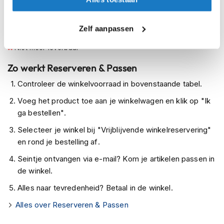
Op voorraad bij Shark 4-7 werkdagen
h
e
Leverbaar na deze datum
l
Zelf aanpassen
m
Levertijd onbekend, neem eventueel contact met ons op
e
Niet meer leverbaar
n
Zo werkt Reserveren & Passen
D
a
Controleer de winkelvoorraad in bovenstaande tabel.
m
e
Voeg het product toe aan je winkelwagen en klik op "Ik
s
ga bestellen".
m
o
Selecteer je winkel bij "Vrijblijvende winkelreservering"
t
en rond je bestelling af.
o
r
Seintje ontvangen via e-mail? Kom je artikelen passen in
h
de winkel.
e
l
Alles naar tevredenheid? Betaal in de winkel.
m
e
Alles over Reserveren & Passen
n