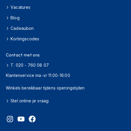
o
t
Vacatures
e
Blog
r
h
Cadeaubon
e
l
Kortingscodes
m
e
n
Contact met ons
S
T. 020 - 760 08 07
y
s
Klantenservice ma–vr 11:00–16:00
t
e
Winkels bereikbaar tijdens openingstijden
e
m
Stel online je vraag
h
e
l
m
e
n