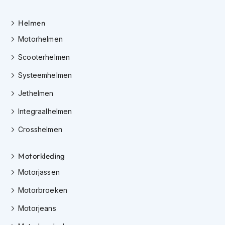
e
r
h
Helmen
e
Motorhelmen
l
m
Scooterhelmen
e
n
Systeemhelmen
B
Jethelmen
o
x
Integraalhelmen
e
r
Crosshelmen
h
e
Motorkleding
l
m
Motorjassen
e
n
Motorbroeken
F
Motorjeans
a
s