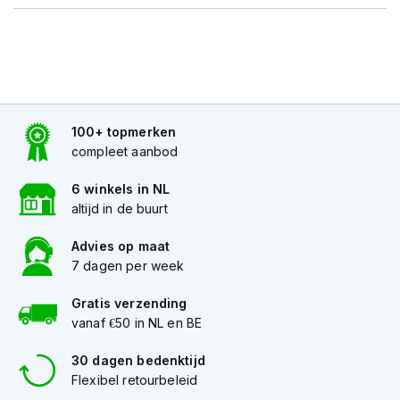
K
i
n
d
e
r
m
100+ topmerken
o
t
compleet aanbod
o
r
6 winkels in NL
h
altijd in de buurt
e
l
Advies op maat
m
7 dagen per week
e
n
Gratis verzending
S
vanaf €50 in NL en BE
c
o
30 dagen bedenktijd
o
Flexibel retourbeleid
t