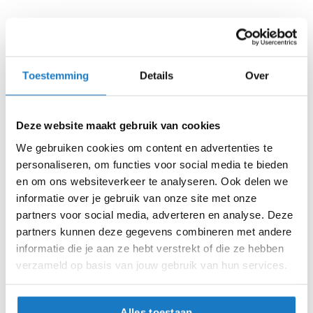
i
p
Voorraad
Shark Spartan GT Pro Dokhta
b
Carbon Mat DOA
a
c
Online
Amsterdam
Toestemming
Details
Over
k
h
XS (53-54cm)
e
l
Deze website maakt gebruik van cookies
m
S (55-56cm)
e
We gebruiken cookies om content en advertenties te
n
personaliseren, om functies voor social media te bieden
M (57-58cm)
en om ons websiteverkeer te analyseren. Ook delen we
H
e
informatie over je gebruik van onze site met onze
L (59-60cm)
r
partners voor social media, adverteren en analyse. Deze
e
XL (61-62cm)
partners kunnen deze gegevens combineren met andere
n
informatie die je aan ze hebt verstrekt of die ze hebben
m
XXL (63-64cm)
o
verzameld op basis van jouw gebruik van hun services.
t
o
Op voorraad
r
Alles toestaan