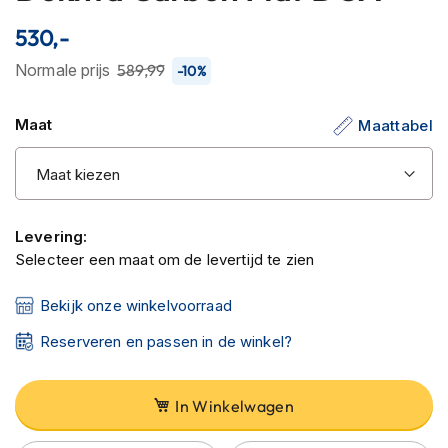
C
begin
a
530,-
van
r
b
de
Normale prijs
589,99
-10%
o
afbeeldingen-
n
gallerij
h
Maat
Maattabel
e
l
m
e
n
Levering:
E
Selecteer een maat om de levertijd te zien
n
d
Bekijk onze winkelvoorraad
u
r
Reserveren en passen in de winkel?
o
h
e
l
In Winkelwagen
m
e