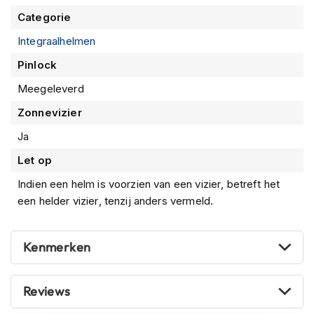
m
e
Categorie
n
Integraalhelmen
S
Pinlock
t
i
Meegeleverd
l
l
Zonnevizier
e
Ja
m
o
Let op
t
o
Indien een helm is voorzien van een vizier, betreft het
r
een helder vizier, tenzij anders vermeld.
h
e
l
m
Kenmerken
e
n
Reviews
F
l