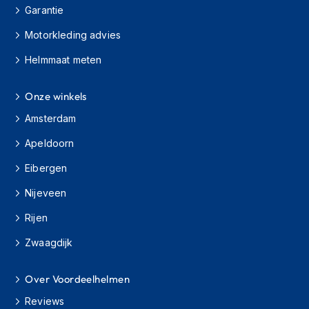
s
Garantie
c
Motorkleding advies
o
o
Helmmaat meten
t
e
r
Onze winkels
h
e
Amsterdam
l
m
Apeldoorn
e
n
Eibergen
Nijeveen
K
i
Rijen
n
d
Zwaagdijk
e
r
s
Over Voordeelhelmen
c
o
Reviews