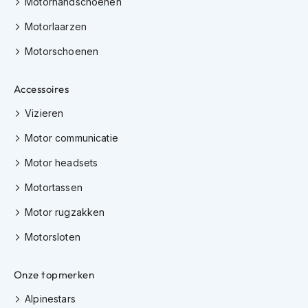
Motorhandschoenen
h
i
Motorlaarzen
o
n
Motorschoenen
h
e
Accessoires
l
m
Vizieren
e
n
Motor communicatie
V
Motor headsets
e
s
Motortassen
p
a
Motor rugzakken
h
e
Motorsloten
l
m
e
Onze topmerken
n
Alpinestars