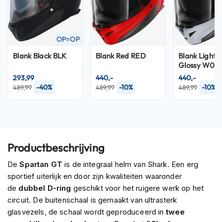
P
i
l
o
OP=OP
t
e
Blank Black BLK
Blank Red RED
Blank Light 
n
Glossy W03
h
e
293,99
440,-
440,-
l
-40%
-10%
-10%
489,99
489,99
489,99
m
e
n
P
i
Productbeschrijving
n
l
De
Spartan GT
is de integraal helm van Shark. Een erg
o
sportief uiterlijk en door zijn kwaliteiten waaronder
c
de
dubbel D-ring
geschikt voor het ruigere werk op het
k
circuit. De buitenschaal is gemaakt van ultrasterk
h
e
glasvezels, de schaal wordt geproduceerd in
twee
l