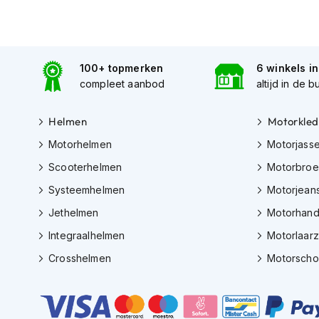
Gore-
Tex
motorbroeken
Kevlar
100+ topmerken
6 winkels i
motorbroeken
compleet aanbod
altijd in de b
Cargo
motorbroeken
Helmen
Motorkled
Motorjeans
Motorhelmen
Motorjass
Scooterhelmen
Motorbro
Motorpakken
Heren
Systeemhelmen
Motorjean
motorpak
Jethelmen
Motorhan
Dames
Integraalhelmen
Motorlaar
motorpak
Crosshelmen
Motorsch
Eendelig
motorpak
Tweedelig