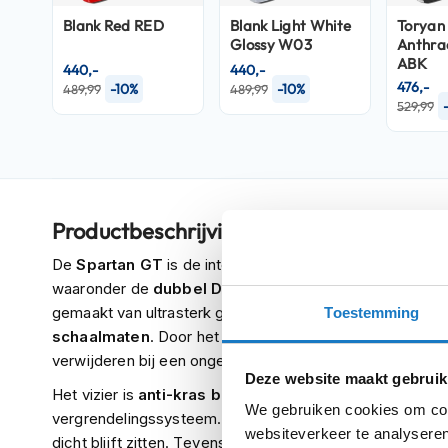
Crosshelmen
Blank Red RED
Blank Light White
Toryan
Glossy W03
Anthrac
Fietshelmen
ABK
440,-
440,-
476,-
-10%
-10%
489,99
489,99
Helm
529,99
accessoires
Vizieren
Pinlocks
Tear-
Productbeschrijving
offs
De
Spartan GT
is de integraal helm van Shark. Een erg sp
Crossbrillen
waaronder de
dubbel D-ring
geschikt voor het ruigere w
Oordoppen
gemaakt van ultrasterk glasvezels, de schaal wordt gep
Toestemming
Onderhoud
schaalmaten
. Door het
"Shark Emergency Removal 
helm
verwijderen bij een ongeval.
Deze website maakt gebruik
Helm
Het vizier is
anti-kras bestendig
en de Spartan GT bes
We gebruiken cookies om cont
houder
vergrendelingssysteem. Dit systeem zorgt dat het vizier 
websiteverkeer te analyseren
&
dicht blijft zitten. Tevens is het vizier
Pinlock Max Visi