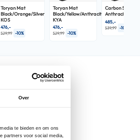
Toryan Mat
Toryan Mat
Carbon Skin
Black/Orange/Silver
Black/Yellow/Anthracite
Anthracite DAD
KOS
KYA
485,-
476,-
476,-
-10%
539,99
-10%
-10%
529,99
529,99
nfo
Over
Spartan GT Pro
Blank Black BLK
 media te bieden en om ons
Helmen
e partners voor social media,