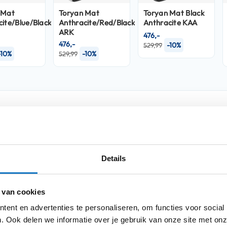
 Mat
Toryan Mat
Toryan Mat Black
ite/Blue/Black
Anthracite/Red/Black
Anthracite KAA
ARK
476,-
476,-
-10%
529,99
-10%
-10%
529,99
Product i
Meer
ortief uiterlijk en door zijn kwaliteiten
Merk
informatie
erk op het circuit. De buitenschaal is
roduceerd in
twee verschillende
Details
System
" zijn de wangkussens snel te
Model
 van cookies
Kleurstelling
chikt over een nieuw
ent en advertenties te personaliseren, om functies voor social
vast klikt en dus ook bij hoge snelheid goed
Producttype
. Ook delen we informatie over je gebruik van onze site met onz
on®
voorbereid (wordt meegeleverd in de