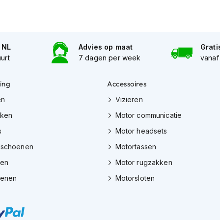
n NL
Advies op maat
Grati
uurt
7 dagen per week
vanaf
ing
Accessoires
en
Vizieren
eken
Motor communicatie
s
Motor headsets
dschoenen
Motortassen
zen
Motor rugzakken
oenen
Motorsloten