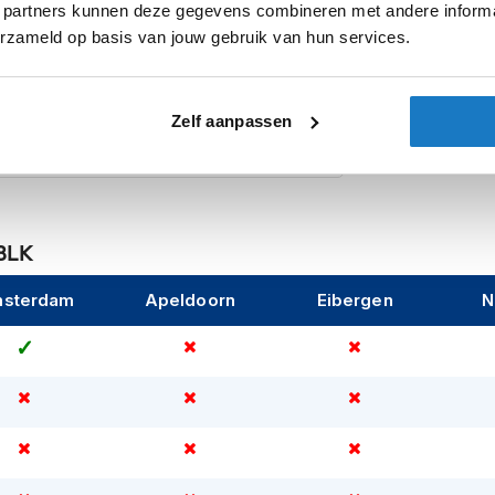
 partners kunnen deze gegevens combineren met andere informat
Categorie
 hierdoor kun je fijn door blijven rijden als de
erzameld op basis van jouw gebruik van hun services.
 halen door het
snel
Pinlock
Zonnevizier
30 graden. Ook is de
Zelf aanpassen
bij de slaap is deze helm
geschikt voor
Let op
aken is deze helm voorbereid voor
 BLK
sterdam
Apeldoorn
Eibergen
N