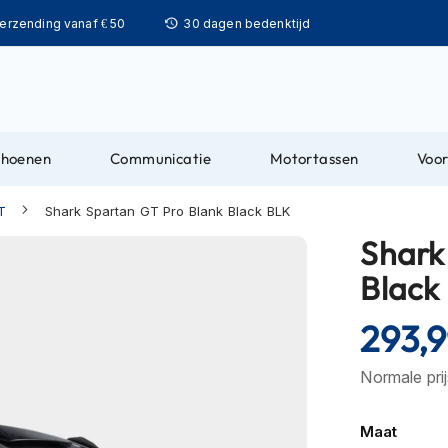
Ga
verzending vanaf € 50
30 dagen bedenktijd
naar
de
inhoud
choenen
Communicatie
Motortassen
Voor
T
Shark Spartan GT Pro Blank Black BLK
Shark
Black
293,
Normale pri
Maat