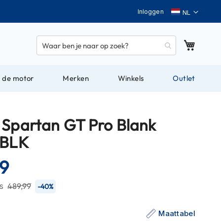
Taal
Inloggen
Winkel
 de motor
Merken
Winkels
Outlet
 Spartan GT Pro Blank
 BLK
99
js
489,99
-40%
Maattabel