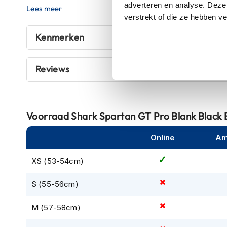
adverteren en analyse. Deze
kapstok
Lees meer
doos.) De Spartan GT is voorzien van een
zonnevizier
,
verstrekt of die ze hebben v
zon laag staat. Het vizier is gemakkelijk erop en eraf te
Motorkleding
vizierontkoppelsysteem.
Kenmerken
Motorjassen
Heren
De binnenvoering is
uitneembaar en wasbaar
op max. 
motorjassen
voering
antibacterieel behandeld
. Door de uitsparing 
Reviews
brildragers
! Om de Spartan GT helemaal compleet te m
Dames
de
Sharktooth®-intercom
.
motorjassen
Doorwaai
Voorraad
Shark Spartan GT Pro Blank Black
motorjassen
Online
Am
Waterdichte
motorjassen
XS (53-54cm)
Leren
motorjassen
S (55-56cm)
Textiele
M (57-58cm)
motorjassen
Gore-