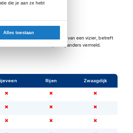
ie die je aan ze hebt
Integraalhelmen
Meegeleverd
Ja
Alles toestaan
Indien een helm is voorzien van een vizier, betreft
het een helder vizier, tenzij anders vermeld.
ijeveen
Rijen
Zwaagdijk