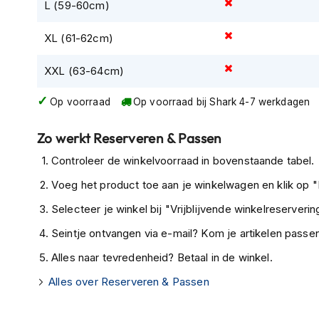
L (59-60cm)
Tex
motorjassen
XL (61-62cm)
Motorbroeken
XXL (63-64cm)
Heren
motorbroeken
Op voorraad
Op voorraad bij Shark 4-7 werkdagen
Dames
motorbroeken
Zo werkt Reserveren & Passen
Doorwaai
Controleer de winkelvoorraad in bovenstaande tabel.
motorbroeken
Voeg het product toe aan je winkelwagen en klik op "I
Waterdichte
Selecteer je winkel bij "Vrijblijvende winkelreservering
motorbroeken
Seintje ontvangen via e-mail? Kom je artikelen passen
Leren
motorbroeken
Alles naar tevredenheid? Betaal in de winkel.
Textiel
Alles over Reserveren & Passen
motorbroeken