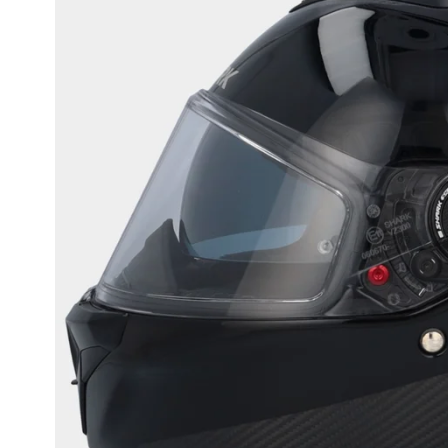
Race
helmen
Retro
helmen
Stille
motorhelmen
Flip
back
helmen
Heren
motorhelmen
Dames
motorhelmen
Kinder
motorhelmen
Scooterhelmen