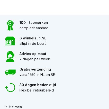
K
Opbergmogelijkheden:
i
n
d
e
100+ topmerken
r
compleet aanbod
m
o
6 winkels in NL
t
altijd in de buurt
o
Maat
r
Advies op maat
h
7 dagen per week
e
l
m
Gratis verzending
e
vanaf €50 in NL en BE
n
30 dagen bedenktijd
S
Flexibel retourbeleid
c
o
o
t
Helmen