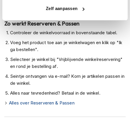
h
Levertijd onbekend, neem eventueel contact met ons op
e
Zelf aanpassen
Niet meer leverbaar
l
m
Zo werkt Reserveren & Passen
e
n
Controleer de winkelvoorraad in bovenstaande tabel.
D
Voeg het product toe aan je winkelwagen en klik op "Ik
a
ga bestellen".
m
Ventilatie:
e
Selecteer je winkel bij "Vrijblijvende winkelreservering"
s
en rond je bestelling af.
m
o
Seintje ontvangen via e-mail? Kom je artikelen passen in
t
de winkel.
o
3M Verbeterde Zichtbaarheid.
r
Alles naar tevredenheid? Betaal in de winkel.
h
e
Alles over Reserveren & Passen
l
m
e
n