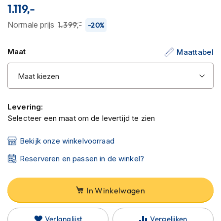
C
1.119,-
van
a
r
de
Normale prijs
1.399,-
-20%
b
afbeeldingen-
o
gallerij
n
Maat
Maattabel
h
e
l
m
e
n
Levering:
Selecteer een maat om de levertijd te zien
E
n
Bekijk onze winkelvoorraad
d
u
Reserveren en passen in de winkel?
r
o
h
In Winkelwagen
e
l
m
e
Verlanglijst
Vergelijken