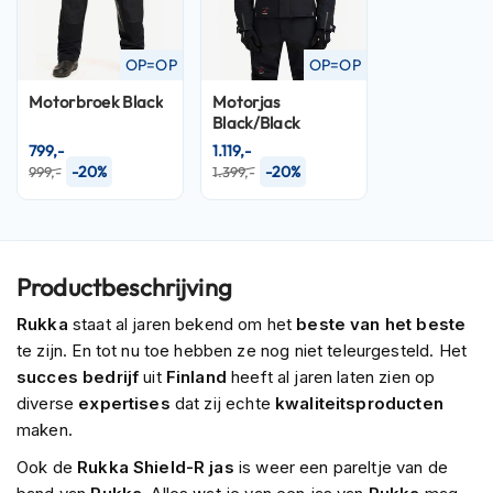
P
i
l
OP=OP
OP=OP
o
t
Motorbroek
Black
Motorjas
e
Black/Black
n
799,-
1.119,-
h
-20%
-20%
e
999,-
1.399,-
l
m
e
n
Productbeschrijving
P
i
Rukka
staat al jaren bekend om het
beste van het beste
n
te zijn. En tot nu toe hebben ze nog niet teleurgesteld. Het
l
succes bedrijf
uit
Finland
heeft al jaren laten zien op
o
diverse
expertises
dat zij echte
kwaliteitsproducten
c
k
maken.
h
e
Ook de
Rukka Shield-R jas
is weer een pareltje van de
l