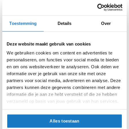
Stretch panelen op het bovenste gedeelte van
i
de rug en ellebogen.
p
54
b
a
Toestemming
Details
Over
56
c
k
h
58
e
Deze website maakt gebruik van cookies
l
Armacore verstevigingen.
60
We gebruiken cookies om content en advertenties te
m
e
personaliseren, om functies voor social media te bieden
n
62
en om ons websiteverkeer te analyseren. Ook delen we
informatie over je gebruik van onze site met onze
H
64
partners voor social media, adverteren en analyse. Deze
e
r
partners kunnen deze gegevens combineren met andere
e
66
informatie die je aan ze hebt verstrekt of die ze hebben
n
verzameld op basis van jouw gebruik van hun services.
Rukka D3O® Air XTR protectie bij de rug,
m
Op voorraad
o
schouders en ellebogen
t
Op voorraad bij Rukka 2-4 werkdagen
o
Alles toestaan
Leverbaar na deze datum
r