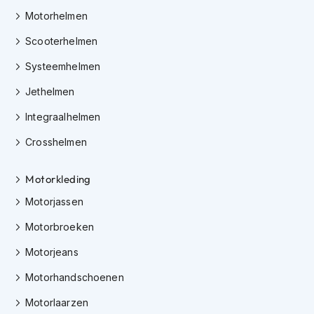
e
Motorhelmen
r
h
Scooterhelmen
e
l
Systeemhelmen
m
e
Jethelmen
n
Integraalhelmen
B
o
Crosshelmen
x
e
r
Motorkleding
h
Motorjassen
e
l
Motorbroeken
m
e
Motorjeans
n
Motorhandschoenen
F
a
Motorlaarzen
s