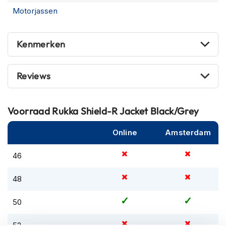
m
Motorjassen
e
n
S
Kenmerken
t
i
Gore-Tex Pro 3-laags laminaat.
l
Reviews
l
e
m
o
Voorraad
Rukka Shield-R Jacket Black/Grey
t
Anti slijtage Cordura® buitenlaag.
o
Online
Amsterdam
r
h
46
e
l
m
48
e
n
50
F
l
52