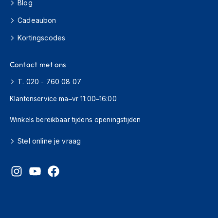
o
Blog
t
Cadeaubon
e
r
Kortingscodes
h
e
l
Contact met ons
m
e
T. 020 - 760 08 07
n
Klantenservice ma–vr 11:00–16:00
S
y
Winkels bereikbaar tijdens openingstijden
s
t
Stel online je vraag
e
e
m
h
e
l
m
e
n