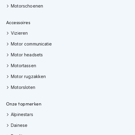
h
Motorschoenen
i
o
n
Accessoires
h
Vizieren
e
l
Motor communicatie
m
e
Motor headsets
n
Motortassen
V
e
Motor rugzakken
s
p
Motorsloten
a
h
e
Onze topmerken
l
m
Alpinestars
e
n
Dainese