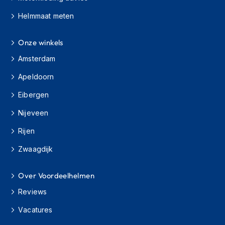
s
Helmmaat meten
c
o
o
Onze winkels
t
e
Amsterdam
r
h
Apeldoorn
e
l
Eibergen
m
e
Nijeveen
n
Rijen
K
Zwaagdijk
i
n
d
Over Voordeelhelmen
e
r
Reviews
s
c
Vacatures
o