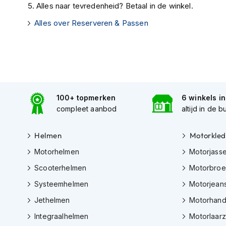
Gore-
Alles naar tevredenheid? Betaal in de winkel.
Tex
Alles over Reserveren & Passen
motorbroeken
Kevlar
motorbroeken
Cargo
motorbroeken
100+ topmerken
6 winkels i
Motorjeans
compleet aanbod
altijd in de b
Motorpakken
Heren
Helmen
Motorkled
motorpak
Motorhelmen
Motorjass
Dames
Scooterhelmen
Motorbro
motorpak
Systeemhelmen
Motorjean
Eendelig
Jethelmen
Motorhan
motorpak
Integraalhelmen
Motorlaar
Tweedelig