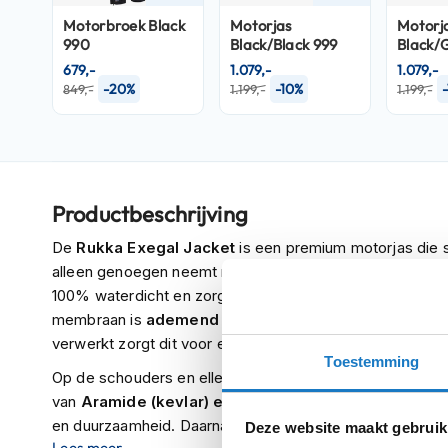
Crosshelmen
Motorbroek
Black
Motorjas
Motorj
990
Black/Black 999
Black/
Fietshelmen
679,-
1.079,-
1.079,-
-20%
-10%
849,-
1.199,-
1.199,-
Helm
accessoires
Vizieren
Pinlocks
Tear-
Productbeschrijving
offs
De
Rukka Exegal Jacket
is een premium motorjas die s
Crossbrillen
alleen genoegen neemt met het beste dat er is. Deze
ge
100% waterdicht en zorgt tegelijkertijd voor een goed k
Oordoppen
membraan is
ademend
en in combinatie met de thermi
Onderhoud
verwerkt zorgt dit voor een uitstekende
temperatuur r
helm
Toestemming
Op de schouders en ellebogen zijn extra
verstevigde 
Helm
van
Aramide (kevlar) en Cordura
is gebruikt. Dit zorg
houder
en duurzaamheid. Daarnaast zitten er op de schouders 
Deze website maakt gebruik
&
Lees meer