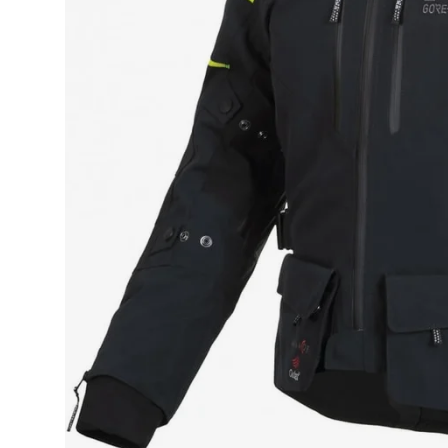
Race
helmen
Retro
helmen
Stille
motorhelmen
Flip
back
helmen
Heren
motorhelmen
Dames
motorhelmen
Kinder
motorhelmen
Scooterhelmen