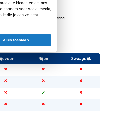
 media te bieden en om ons
ng
Directlaminaat
e partners voor social media,
ie die je aan ze hebt
ing
Uitneembare warmtevoering
Man, Unisex
Alles toestaan
ijeveen
Rijen
Zwaagdijk