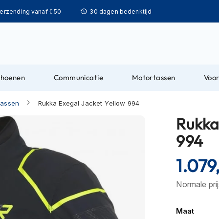
Ga
verzending vanaf € 50
30 dagen bedenktijd
naar
de
inhoud
choenen
Communicatie
Motortassen
Voor
jassen
Rukka Exegal Jacket Yellow 994
Rukka
994
1.079
Normale pri
Maat