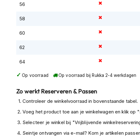
56
Tex
motorjassen
58
Motorbroeken
Heren
60
motorbroeken
62
Dames
motorbroeken
64
Doorwaai
Op voorraad
Op voorraad bij Rukka 2-4 werkdagen
motorbroeken
Waterdichte
Zo werkt Reserveren & Passen
motorbroeken
Controleer de winkelvoorraad in bovenstaande tabel.
Leren
Voeg het product toe aan je winkelwagen en klik op "I
motorbroeken
Selecteer je winkel bij "Vrijblijvende winkelreservering
Textiel
motorbroeken
Seintje ontvangen via e-mail? Kom je artikelen passen