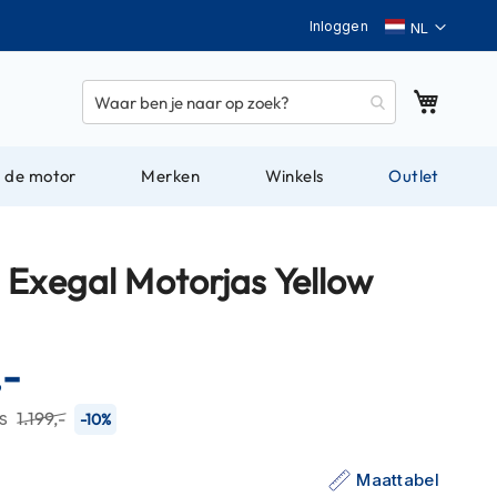
Taal
Inloggen
Winkel
 de motor
Merken
Winkels
Outlet
 Exegal Motorjas Yellow
,-
js
1.199,-
-10%
Maattabel