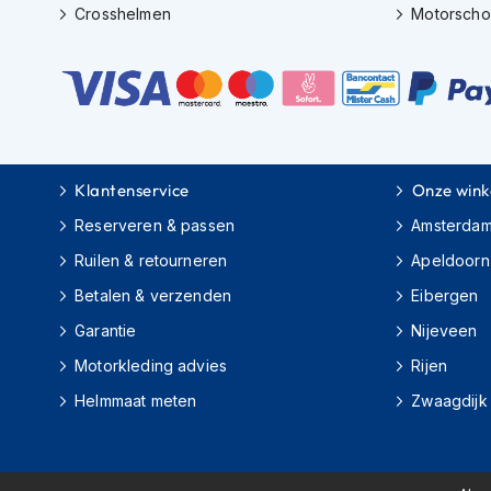
motorpak
Crosshelmen
Motorsch
Motorhoodies
Regenkleding
Onderkleding
Balaclavas
en
Klantenservice
Onze wink
helmmutsen
Reserveren & passen
Amsterda
Koelvesten
Ruilen & retourneren
Apeldoorn
Motorsokken
Betalen & verzenden
Eibergen
Nekwarmers
Garantie
Nijeveen
en
windcollars
Motorkleding advies
Rijen
Helmmaat meten
Zwaagdijk
Verwarmde
onderkleding
Protectie