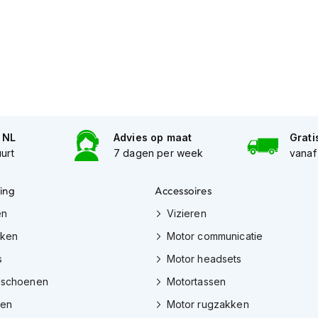
n NL
Advies op maat
Grati
uurt
7 dagen per week
vanaf
ing
Accessoires
en
Vizieren
eken
Motor communicatie
s
Motor headsets
dschoenen
Motortassen
zen
Motor rugzakken