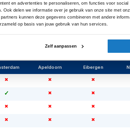
ck protector
. Daarnaast beschikt de Rukka
ent en advertenties te personaliseren, om functies voor social
rstprotector
. Deze borstprotector zit aan
Regenvoeri
. Ook delen we informatie over je gebruik van onze site met onz
door de rits met elkaar worden verbonden
 partners kunnen deze gegevens combineren met andere informat
Warmtevoer
erzameld op basis van jouw gebruik van hun services.
de buitenkant en twee waterdichte zakken
Sexe
ilatie ruim uitgerust met
ritsen op de rug,
Zelf aanpassen
nden waarmee je moeiteloos de
se woon-werkverkeer in Nederland.
sterdam
Apeldoorn
Eibergen
N