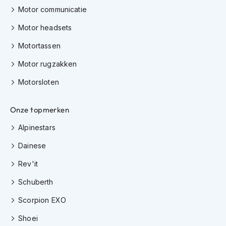
e
Motor communicatie
r
h
Motor headsets
e
l
Motortassen
m
e
Motor rugzakken
n
Motorsloten
B
o
x
Onze topmerken
e
Alpinestars
r
h
Dainese
e
l
Rev'it
m
e
Schuberth
n
Scorpion EXO
F
a
Shoei
s