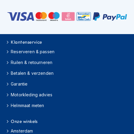
h
i
o
n
h
e
l
Klantenservice
m
e
Reserveren & passen
n
Ruilen & retourneren
V
e
Betalen & verzenden
s
Garantie
p
a
Motorkleding advies
h
e
Helmmaat meten
l
m
e
Onze winkels
n
Amsterdam