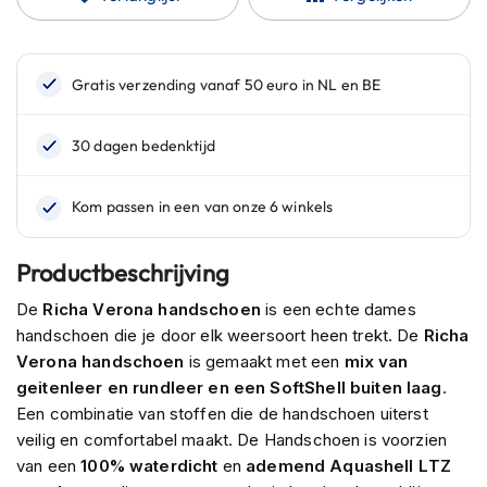
n
H
e
l
m
e
n
m
e
t
z
o
Productbeschrijving
n
n
De
Richa Verona handschoen
is een echte dames
e
handschoen die je door elk weersoort heen trekt. De
Richa
v
Verona handschoen
is gemaakt met een
mix van
i
geitenleer en rundleer en een SoftShell buiten laag
.
z
i
Een combinatie van stoffen die de handschoen uiterst
e
veilig en comfortabel maakt. De Handschoen is voorzien
r
van een
100% waterdicht
en
ademend Aquashell LTZ