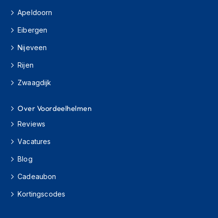
H
e
Apeldoorn
r
Eibergen
e
n
Nijeveen
s
c
Rijen
o
o
Zwaagdijk
t
e
r
Over Voordeelhelmen
h
e
Reviews
l
m
Vacatures
e
Blog
n
Cadeaubon
D
a
Kortingscodes
m
e
s