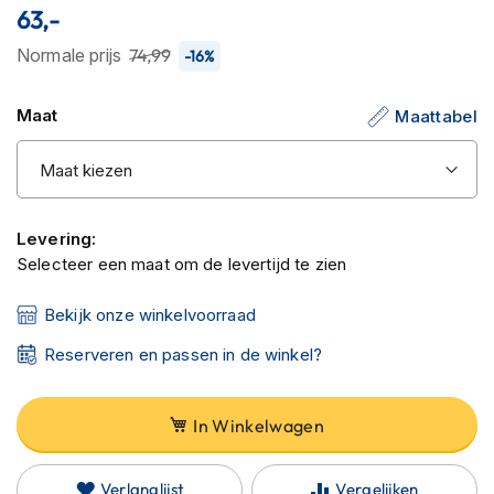
C
63,-
van
a
r
de
Normale prijs
74,99
-16%
b
afbeeldingen-
o
gallerij
n
Maat
Maattabel
h
e
l
m
e
n
Levering:
Selecteer een maat om de levertijd te zien
E
n
Bekijk onze winkelvoorraad
d
u
Reserveren en passen in de winkel?
r
o
h
In Winkelwagen
e
l
m
e
Verlanglijst
Vergelijken