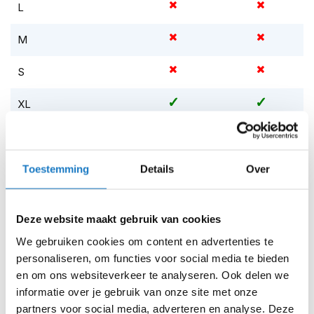
m
L
e
n
M
S
t
S
i
l
XL
l
e
XS
m
o
t
Op voorraad
Toestemming
Details
Over
o
Op voorraad bij Richa 4-7 werkdagen
r
h
Leverbaar na deze datum
e
Deze website maakt gebruik van cookies
l
Levertijd onbekend, neem eventueel contact met ons op
We gebruiken cookies om content en advertenties te
m
Niet meer leverbaar
e
personaliseren, om functies voor social media te bieden
n
en om ons websiteverkeer te analyseren. Ook delen we
Zo werkt Reserveren & Passen
informatie over je gebruik van onze site met onze
F
Controleer de winkelvoorraad in bovenstaande tabel.
partners voor social media, adverteren en analyse. Deze
l