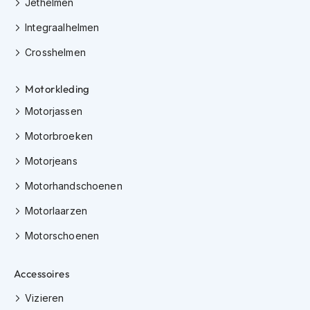
Jethelmen
K
i
Integraalhelmen
n
d
Crosshelmen
e
r
Motorkleding
m
o
Motorjassen
t
o
Motorbroeken
r
h
Motorjeans
e
l
Motorhandschoenen
m
e
Motorlaarzen
n
Motorschoenen
S
c
Accessoires
o
o
Vizieren
t