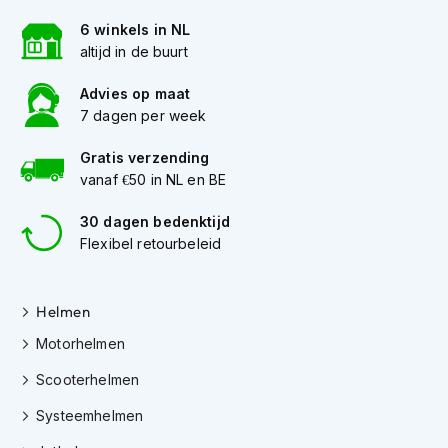
h
e
6 winkels in NL
l
altijd in de buurt
m
e
Advies op maat
n
7 dagen per week
D
Gratis verzending
a
m
vanaf €50 in NL en BE
e
s
30 dagen bedenktijd
m
Flexibel retourbeleid
o
t
o
r
Helmen
h
Motorhelmen
e
l
Scooterhelmen
m
e
Systeemhelmen
n