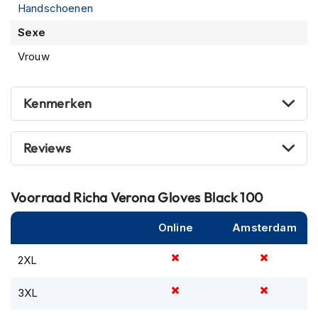
Handschoenen
m
e
Sexe
n
Vrouw
R
a
c
Kenmerken
e
h
e
l
Reviews
m
e
n
Voorraad
Richa Verona Gloves Black 100
R
Online
Amsterdam
e
t
r
2XL
o
h
3XL
e
l