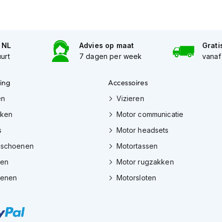
n NL
Advies op maat
Grati
uurt
7 dagen per week
vanaf
ing
Accessoires
en
Vizieren
eken
Motor communicatie
s
Motor headsets
dschoenen
Motortassen
zen
Motor rugzakken
oenen
Motorsloten