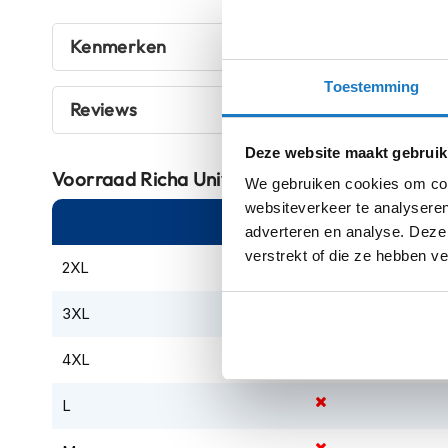
klaar om te rijden? Zie er stijlvol uit in dit buitengewon
Crosshelmen
Kenmerken
Fietshelmen
Toestemming
Helm
Reviews
accessoires
Vizieren
Deze website maakt gebruik
Pinlocks
Voorraad
Richa Universal Jacket Navy 1400
We gebruiken cookies om cont
Tear-
websiteverkeer te analyseren
Online
Am
offs
adverteren en analyse. Deze
verstrekt of die ze hebben v
Crossbrillen
2XL
Oordoppen
3XL
Onderhoud
helm
4XL
Helm
L
houder
&