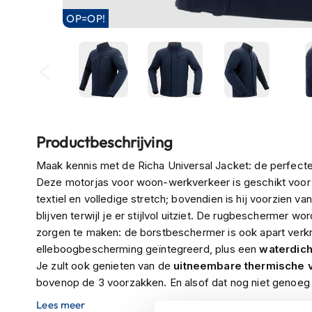
Boxer
OP=OP!
helmen
Fashion
helmen
Vespa
helmen
Ga
Heren
Productbeschrijving
naar
scooterhelmen
het
Maak kennis met de Richa Universal Jacket: de perfecte
begin
Dames
Deze motorjas voor woon-werkverkeer is geschikt voor 
van
scooterhelmen
textiel en volledige stretch; bovendien is hij voorzien va
de
blijven terwijl je er stijlvol uitziet. De rugbeschermer w
Kinder
afbeeldingen-
zorgen te maken: de borstbeschermer is ook apart verkri
scooterhelmen
gallerij
elleboogbescherming geïntegreerd, plus een
waterdic
Systeemhelmen
Je zult ook genieten van de
uitneembare thermische 
Jethelmen
bovenop de 3 voorzakken. En alsof dat nog niet genoeg is,
precies de pasvorm krijgt die je wilt - er is zelfs een ri
Lees meer
Integraalhelmen