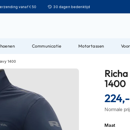
Ga
verzending vanaf € 50
30 dagen bedenktijd
naar
de
inhoud
choenen
Communicatie
Motortassen
Voor
Navy 1400
Richa
1400
224,-
Normale pri
Maat