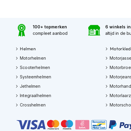
Tex
motorjassen
Motorbroeken
100+ topmerken
6 winkels i
Heren
compleet aanbod
altijd in de b
motorbroeken
Dames
Helmen
Motorkled
motorbroeken
Motorhelmen
Motorjass
Doorwaai
Scooterhelmen
Motorbro
motorbroeken
Systeemhelmen
Motorjean
Waterdichte
Jethelmen
Motorhan
motorbroeken
Integraalhelmen
Motorlaar
Leren
Crosshelmen
Motorsch
motorbroeken
Textiel
motorbroeken