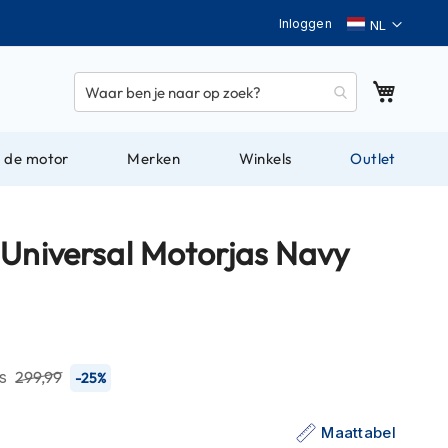
Taal
Inloggen
Winkel
 de motor
Merken
Winkels
Outlet
 Universal Motorjas Navy
js
299,99
-25%
Maattabel