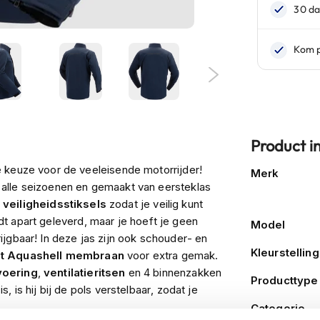
Product i
Meer
 keuze voor de veeleisende motorrijder!
Merk
informatie
alle seizoenen en gemaakt van eersteklas
n
veiligheidsstiksels
zodat je veilig kunt
ordt apart geleverd, maar je hoeft je geen
Model
jgbaar! In deze jas zijn ook schouder- en
Kleurstelling
ht Aquashell membraan
voor extra gemak.
voering
,
ventilatieritsen
en 4 binnenzakken
Producttype
 is hij bij de pols verstelbaar, zodat je
ts om je jas met je broek te verbinden. Ben je
Categorie