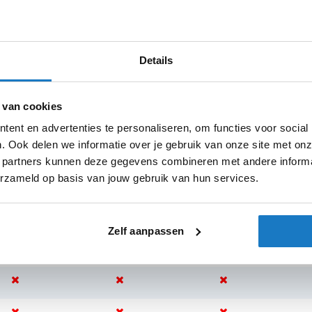
e motorrijdersaccessoire van Richa!
Warmtevoer
Sexe
Details
 van cookies
ent en advertenties te personaliseren, om functies voor social
. Ook delen we informatie over je gebruik van onze site met onz
sterdam
Apeldoorn
Eibergen
N
 partners kunnen deze gegevens combineren met andere informat
erzameld op basis van jouw gebruik van hun services.
Zelf aanpassen