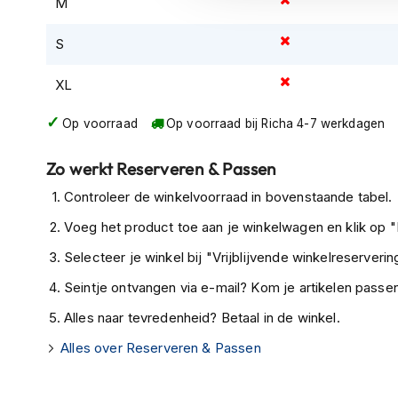
M
kapstok
S
Motorkleding
Motorjassen
XL
Heren
motorjassen
Op voorraad
Op voorraad bij Richa 4-7 werkdagen
Dames
motorjassen
Zo werkt Reserveren & Passen
Doorwaai
Controleer de winkelvoorraad in bovenstaande tabel.
motorjassen
Voeg het product toe aan je winkelwagen en klik op "I
Waterdichte
Selecteer je winkel bij "Vrijblijvende winkelreservering
motorjassen
Seintje ontvangen via e-mail? Kom je artikelen passen
Leren
motorjassen
Alles naar tevredenheid? Betaal in de winkel.
Textiele
Alles over Reserveren & Passen
motorjassen
Gore-