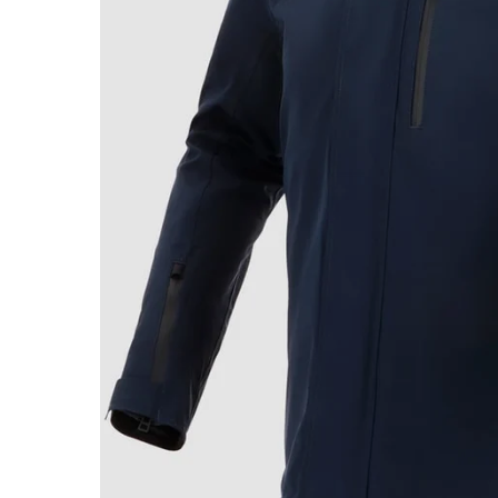
Race
helmen
Retro
helmen
Stille
motorhelmen
Flip
back
helmen
Heren
motorhelmen
Dames
motorhelmen
Kinder
motorhelmen
Scooterhelmen