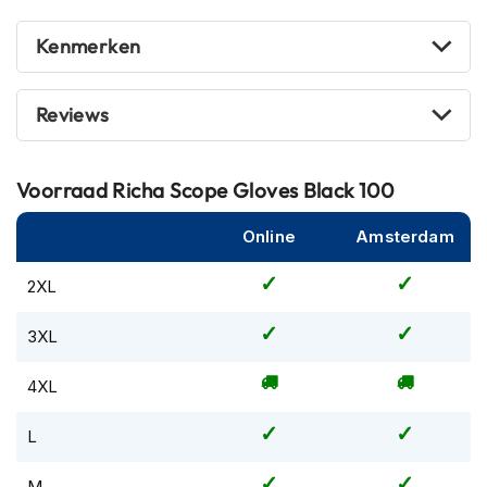
m
e
Kenmerken
n
R
Reviews
a
c
e
h
Voorraad
Richa Scope Gloves Black 100
e
l
Online
Amsterdam
m
e
n
2XL
R
3XL
e
t
4XL
r
o
h
L
e
l
M