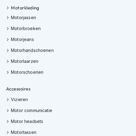
K
Motorkleding
i
n
Motorjassen
d
e
Motorbroeken
r
m
Motorjeans
o
Motorhandschoenen
t
o
Motorlaarzen
r
h
Motorschoenen
e
l
m
Accessoires
e
n
Vizieren
S
Motor communicatie
c
o
Motor headsets
o
t
Motortassen