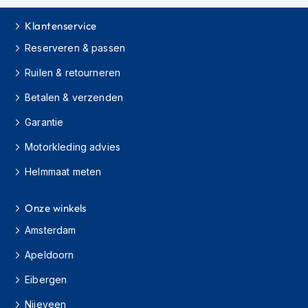
h
i
Klantenservice
o
Reserveren & passen
n
h
Ruilen & retourneren
e
l
Betalen & verzenden
m
e
Garantie
n
Motorkleding advies
V
e
Helmmaat meten
s
p
a
Onze winkels
h
Amsterdam
e
l
Apeldoorn
m
e
Eibergen
n
Nijeveen