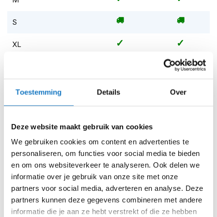
m
e
n
S
S
XL
t
i
Op voorraad
l
l
Op voorraad bij Richa 4-7 werkdagen
e
Toestemming
Details
Over
m
Leverbaar na deze datum
o
Levertijd onbekend, neem eventueel contact met ons op
t
o
Niet meer leverbaar
Deze website maakt gebruik van cookies
r
h
We gebruiken cookies om content en advertenties te
Zo werkt Reserveren & Passen
e
personaliseren, om functies voor social media te bieden
l
Controleer de winkelvoorraad in bovenstaande tabel.
en om ons websiteverkeer te analyseren. Ook delen we
m
informatie over je gebruik van onze site met onze
Voeg het product toe aan je winkelwagen en klik op "Ik
e
n
partners voor social media, adverteren en analyse. Deze
ga bestellen".
partners kunnen deze gegevens combineren met andere
Selecteer je winkel bij "Vrijblijvende winkelreservering"
F
informatie die je aan ze hebt verstrekt of die ze hebben
l
en rond je bestelling af.