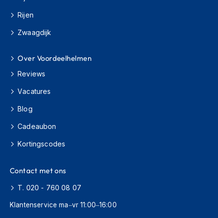
H
e
Rijen
r
e
Zwaagdijk
n
s
Over Voordeelhelmen
c
o
Reviews
o
t
Vacatures
e
r
Blog
h
e
Cadeaubon
l
m
Kortingscodes
e
n
Contact met ons
D
T. 020 - 760 08 07
a
m
Klantenservice ma–vr 11:00–16:00
e
s