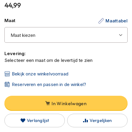
C
44,99
van
a
r
de
b
Maat
Maattabel
afbeeldingen-
o
gallerij
n
h
e
l
m
Levering:
e
Selecteer een maat om de levertijd te zien
n
Bekijk onze winkelvoorraad
E
n
Reserveren en passen in de winkel?
d
u
r
o
In Winkelwagen
h
e
l
Verlanglijst
Vergelijken
m
e