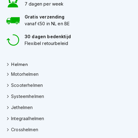
h
7 dagen per week
e
l
Gratis verzending
m
vanaf €50 in NL en BE
e
n
30 dagen bedenktijd
D
Flexibel retourbeleid
a
m
e
Helmen
s
m
Motorhelmen
o
t
Scooterhelmen
o
r
Systeemhelmen
h
e
Jethelmen
l
Integraalhelmen
m
e
Crosshelmen
n