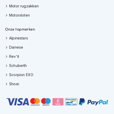
e
Motor rugzakken
r
h
Motorsloten
e
l
m
Onze topmerken
e
n
Alpinestars
B
Dainese
o
x
Rev'it
e
r
Schuberth
h
e
Scorpion EXO
l
m
Shoei
e
n
F
a
s