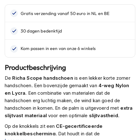
n
H
e
l
m
e
n
m
e
t
Productbeschrijving
z
o
De
Richa Scope handschoen
is een lekker korte zomer
n
handschoen. Een bovenzijde gemaakt van
4-weg Nylon
n
en Lycra
. Een combinatie van materialen dat de
e
v
handschoen erg luchtig maken, de wind kan goed de
i
handschoen in komen. En de palm is uitgevoerd met
extra
z
slijtvast materiaal
voor een optimale
slijtvastheid
.
i
e
Op de knokkels zit een
CE-gecertificeerde
r
knokkelbescherming
. Dat houdt in dat de