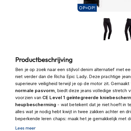
Boxer
OP=OP!
helmen
Fashion
helmen
Vespa
helmen
Ga
Heren
Productbeschrijving
naar
scooterhelmen
het
Ben je op zoek naar een stijlvol denim alternatief met e
begin
Dames
niet verder dan de Richa Epic Lady. Deze prachtige jeans 
van
scooterhelmen
superieure veiligheid terwijl je op de motor zit. Gemaa
de
normale pasvorm
, biedt deze jeans volledige stretch v
Kinder
afbeeldingen-
voorzien van
CE Level 1 geïntegreerde kniebescher
scooterhelmen
gallerij
heupbescherming
- wat betekent dat je niet hoeft in t
Systeemhelmen
alles wat je nodig hebt kwijt in twee zakken achter en dr
Jethelmen
beperkende leren chaps: maak het je gemakkelijk met de
hogere versnelling!
Lees meer
Integraalhelmen