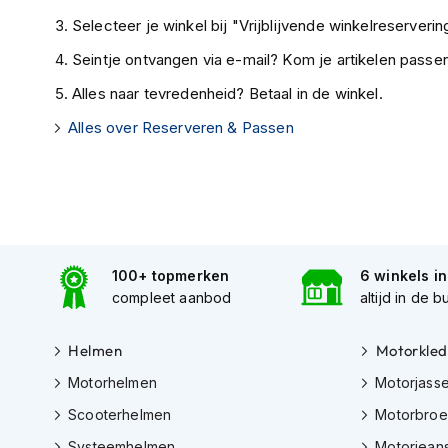
Tex
Selecteer je winkel bij "Vrijblijvende winkelreservering
motorjassen
Seintje ontvangen via e-mail? Kom je artikelen passen
Motorbroeken
Alles naar tevredenheid? Betaal in de winkel.
Heren
Alles over Reserveren & Passen
motorbroeken
Dames
motorbroeken
Doorwaai
motorbroeken
100+ topmerken
6 winkels i
Waterdichte
compleet aanbod
altijd in de b
motorbroeken
Leren
Helmen
Motorkled
motorbroeken
Motorhelmen
Motorjass
Textiel
Scooterhelmen
Motorbro
motorbroeken
Systeemhelmen
Motorjean