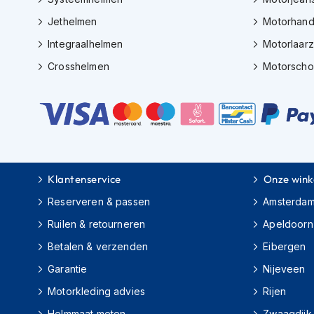
Gore-
Tex
Jethelmen
Motorhan
motorbroeken
Integraalhelmen
Motorlaar
Kevlar
Crosshelmen
Motorsch
motorbroeken
Cargo
motorbroeken
Motorjeans
Motorpakken
Klantenservice
Onze wink
Heren
motorpak
Reserveren & passen
Amsterda
Dames
Ruilen & retourneren
Apeldoorn
motorpak
Betalen & verzenden
Eibergen
Eendelig
Garantie
Nijeveen
motorpak
Motorkleding advies
Rijen
Tweedelig
Helmmaat meten
Zwaagdijk