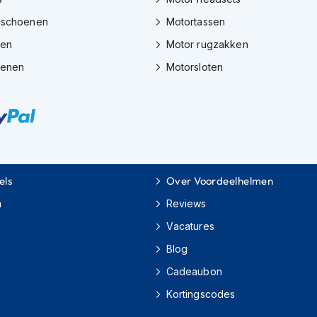
dschoenen
Motortassen
zen
Motor rugzakken
oenen
Motorsloten
els
Over Voordeelhelmen
m
Reviews
Vacatures
Blog
Cadeaubon
Kortingscodes