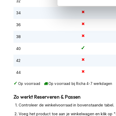
32
kapstok
34
Motorkleding
Motorjassen
36
Heren
motorjassen
38
Dames
motorjassen
40
Doorwaai
42
motorjassen
Waterdichte
44
motorjassen
Op voorraad
Op voorraad bij Richa 4-7 werkdagen
Leren
motorjassen
Zo werkt Reserveren & Passen
Textiele
Controleer de winkelvoorraad in bovenstaande tabel.
motorjassen
Voeg het product toe aan je winkelwagen en klik op "I
Gore-