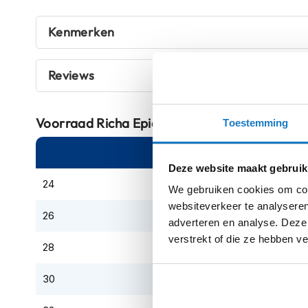
Crosshelmen
Kenmerken
Fietshelmen
Helm
Reviews
accessoires
Vizieren
Pinlocks
Voorraad
Richa Epic Lady Jeans Washed blac
Toestemming
Tear-
Online
Am
offs
Deze website maakt gebruik
Crossbrillen
24
We gebruiken cookies om cont
Oordoppen
websiteverkeer te analyseren
26
adverteren en analyse. Deze
Onderhoud
verstrekt of die ze hebben v
helm
28
Helm
30
houder
&