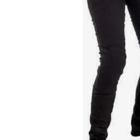
Race
helmen
Retro
helmen
Stille
motorhelmen
Flip
back
helmen
Heren
motorhelmen
Dames
motorhelmen
Kinder
motorhelmen
Scooterhelmen