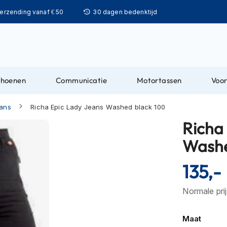
Ga
verzending vanaf € 50
30 dagen bedenktijd
naar
de
inhoud
choenen
Communicatie
Motortassen
Voor
eans
Richa Epic Lady Jeans Washed black 100
Richa
Washe
135,-
Normale pri
Maat