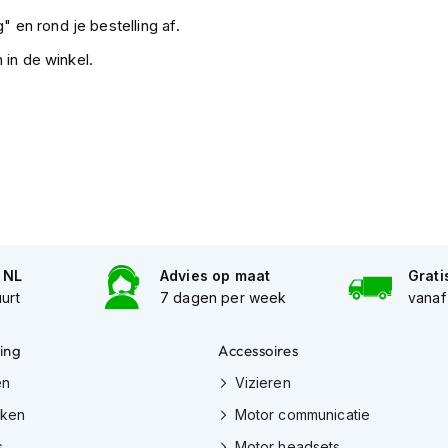
" en rond je bestelling af.
 in de winkel.
n NL
Advies op maat
Grati
uurt
7 dagen per week
vanaf
ing
Accessoires
en
Vizieren
eken
Motor communicatie
s
Motor headsets