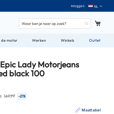
Taal
Inloggen
Winkel
 de motor
Merken
Winkels
Outlet
 Epic Lady Motorjeans
d black 100
js
169,99
-21%
Maattabel