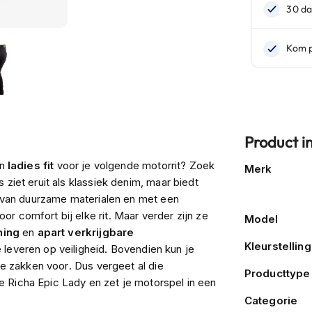
Product i
Meer
en
ladies fit
voor je volgende motorrit? Zoek
Merk
informatie
ziet eruit als klassiek denim, maar biedt
kt van duurzame materialen en met een
oor comfort bij elke rit. Maar verder zijn ze
Model
ming
en
apart verkrijgbare
Kleurstelling
e leveren op veiligheid. Bovendien kun je
ie zakken voor. Dus vergeet al die
Producttype
 Richa Epic Lady en zet je motorspel in een
Categorie