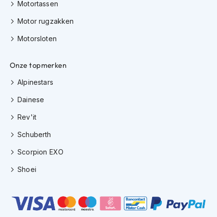
e
Motortassen
r
h
Motor rugzakken
e
Motorsloten
l
m
e
Onze topmerken
n
Alpinestars
B
o
Dainese
x
e
Rev'it
r
h
Schuberth
e
l
Scorpion EXO
m
e
Shoei
n
F
a
s