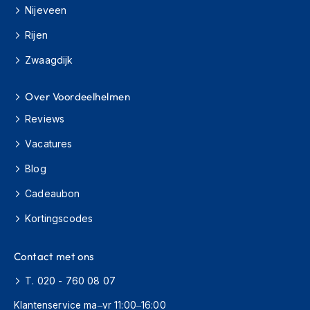
H
Nijeveen
e
r
Rijen
e
n
Zwaagdijk
s
c
o
Over Voordeelhelmen
o
Reviews
t
e
Vacatures
r
h
Blog
e
l
Cadeaubon
m
e
Kortingscodes
n
D
Contact met ons
a
m
T. 020 - 760 08 07
e
Klantenservice ma–vr 11:00–16:00
s