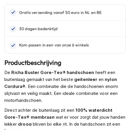
n
H
e
l
m
e
n
m
e
t
Productbeschrijving
z
o
De
Richa Buster Gore-Tex® handschoen
heeft een
n
buitenlaag gemaakt van het beste
geitenleer
en
nylon
n
Cordura®
. Een combinatie die de handschoenen enorm
e
v
slijtvast en veilig maakt. Een ideale combinatie voor een
i
motorhandschoen.
z
i
Direct achter de buitenlaag zit een
100% waterdicht
e
Gore-Tex® membraan
wat er voor zorgt dat jouw handen
r
lekker
droog
blijven bij elke rit. In de handschoen zit een