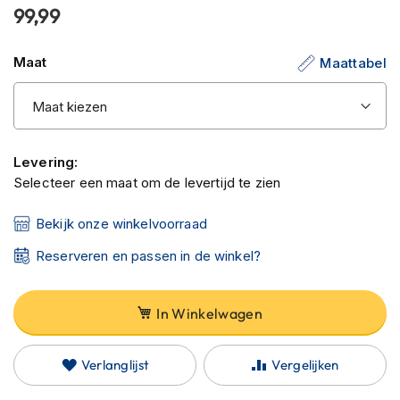
C
99,99
van
a
r
de
b
Maat
Maattabel
afbeeldingen-
o
gallerij
n
h
e
l
m
Levering:
e
Selecteer een maat om de levertijd te zien
n
Bekijk onze winkelvoorraad
E
n
Reserveren en passen in de winkel?
d
u
r
o
In Winkelwagen
h
e
l
Verlanglijst
Vergelijken
m
e