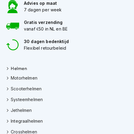
h
Advies op maat
e
7 dagen per week
l
m
Gratis verzending
e
vanaf €50 in NL en BE
n
30 dagen bedenktijd
D
a
Flexibel retourbeleid
m
e
s
Helmen
m
o
Motorhelmen
t
o
Scooterhelmen
r
h
Systeemhelmen
e
l
Jethelmen
m
Integraalhelmen
e
n
Crosshelmen