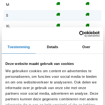
m
M
e
n
S
S
t
XL
i
l
Op voorraad
l
e
Op voorraad bij Richa 4-7 werkdagen
m
Toestemming
Details
Over
o
Leverbaar na deze datum
t
Levertijd onbekend, neem eventueel contact met ons op
o
Deze website maakt gebruik van cookies
r
Niet meer leverbaar
h
We gebruiken cookies om content en advertenties te
e
Zo werkt Reserveren & Passen
personaliseren, om functies voor social media te bieden
l
m
en om ons websiteverkeer te analyseren. Ook delen we
Controleer de winkelvoorraad in bovenstaande tabel.
e
informatie over je gebruik van onze site met onze
Voeg het product toe aan je winkelwagen en klik op "Ik
n
partners voor social media, adverteren en analyse. Deze
ga bestellen".
partners kunnen deze gegevens combineren met andere
F
Selecteer je winkel bij "Vrijblijvende winkelreservering"
l
informatie die je aan ze hebt verstrekt of die ze hebben