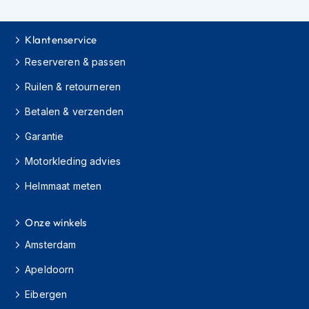
h
i
o
Klantenservice
n
Reserveren & passen
h
e
Ruilen & retourneren
l
m
Betalen & verzenden
e
n
Garantie
V
Motorkleding advies
e
s
Helmmaat meten
p
a
h
Onze winkels
e
Amsterdam
l
m
Apeldoorn
e
n
Eibergen