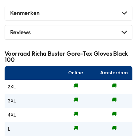
m
e
Kenmerken
n
R
Reviews
a
c
e
h
Voorraad
Richa Buster Gore-Tex Gloves Black
e
100
l
m
Online
Amsterdam
e
n
2XL
R
e
3XL
t
r
4XL
o
h
e
L
l