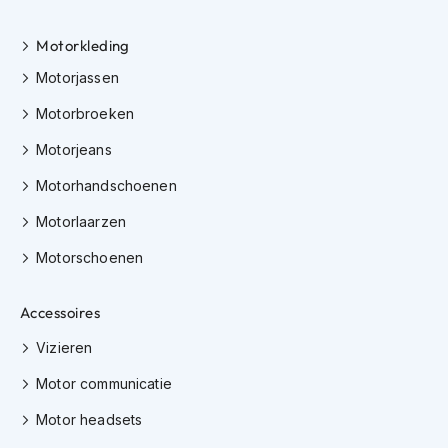
K
i
Motorkleding
n
d
Motorjassen
e
r
Motorbroeken
m
o
Motorjeans
t
Motorhandschoenen
o
r
Motorlaarzen
h
e
Motorschoenen
l
m
e
Accessoires
n
Vizieren
S
c
Motor communicatie
o
o
Motor headsets
t