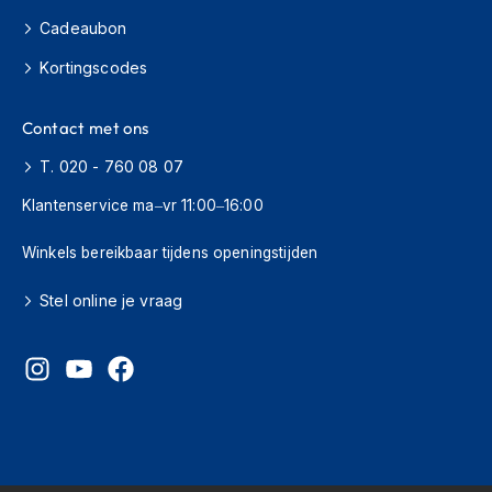
s
Cadeaubon
c
o
Kortingscodes
o
t
e
Contact met ons
r
h
T. 020 - 760 08 07
e
l
Klantenservice ma–vr 11:00–16:00
m
e
Winkels bereikbaar tijdens openingstijden
n
Stel online je vraag
K
i
n
d
e
r
s
c
o