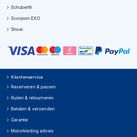
h
Schuberth
i
o
Scorpion EXO
n
h
Shoei
e
l
m
e
n
V
e
Klantenservice
s
p
Reserveren & passen
a
h
Ruilen & retourneren
e
Betalen & verzenden
l
m
Garantie
e
n
Motorkleding advies