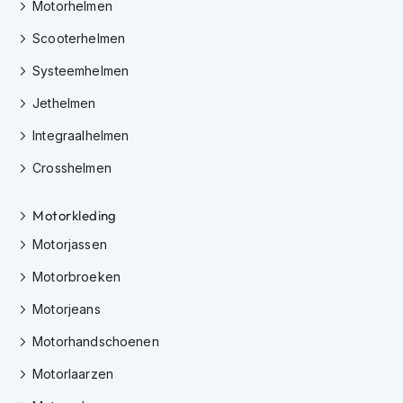
Motorhelmen
K
i
Scooterhelmen
n
d
Systeemhelmen
e
r
Jethelmen
m
o
Integraalhelmen
t
o
Crosshelmen
r
h
Motorkleding
e
l
Motorjassen
m
e
Motorbroeken
n
Motorjeans
S
c
Motorhandschoenen
o
o
Motorlaarzen
t