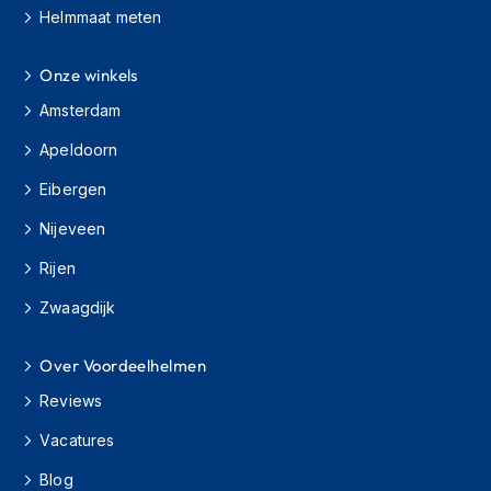
H
Helmmaat meten
e
r
e
Onze winkels
n
s
Amsterdam
c
Apeldoorn
o
o
Eibergen
t
e
Nijeveen
r
h
Rijen
e
l
Zwaagdijk
m
e
n
Over Voordeelhelmen
Reviews
D
a
Vacatures
m
e
Blog
s