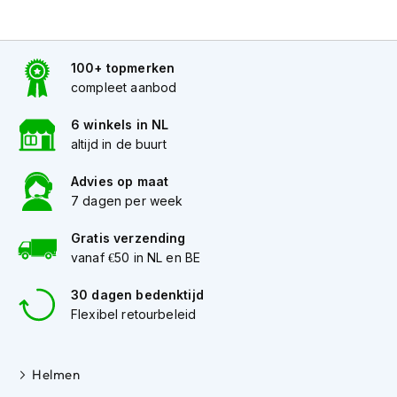
h
30cm lengte
e
l
m
100+ topmerken
e
compleet aanbod
n
MV Agusta - SAE:
SAE
D
6 winkels in NL
verloopkabel voor MV Agusta
57
a
altijd in de buurt
aansluiting.
m
e
Voor MV Agusta
Advies op maat
s
7 dagen per week
m
5A max
o
5A zekering
Gratis verzending
t
vanaf €50 in NL en BE
o
30cm lengte
r
h
30 dagen bedenktijd
e
Flexibel retourbeleid
l
m
e
Helmen
n