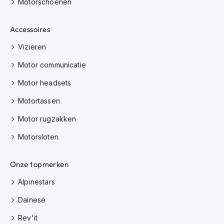
Motorschoenen
e
r
h
Accessoires
e
l
Vizieren
m
e
Motor communicatie
n
Motor headsets
B
o
Motortassen
x
e
Motor rugzakken
r
h
Motorsloten
e
l
Onze topmerken
m
e
Alpinestars
n
Dainese
F
a
Rev'it
s