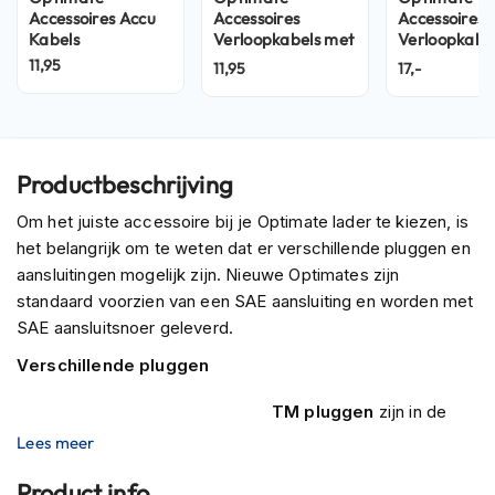
P
Accessoires Accu
Accessoires
Accessoires
i
Kabels
Verloopkabels met
Verloopkabe
l
contrastekker
plug
11,95
o
11,95
17,-
t
e
n
h
e
Productbeschrijving
l
m
Om het juiste accessoire bij je Optimate lader te kiezen, is
e
het belangrijk om te weten dat er verschillende pluggen en
n
aansluitingen mogelijk zijn. Nieuwe Optimates zijn
P
standaard voorzien van een SAE aansluiting en worden met
i
SAE aansluitsnoer geleverd.
n
l
Verschillende pluggen
o
c
TM pluggen
zijn in de
k
jaren veel gebruikt voor
Lees meer
h
diverse
e
Product info
l
toepassingen in auto’s