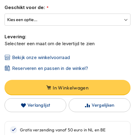
C
gallerij
a
Geschikt voor de:
r
b
o
n
h
Levering:
e
Selecteer een maat om de levertijd te zien
l
m
Bekijk onze winkelvoorraad
e
n
Reserveren en passen in de winkel?
E
n
In Winkelwagen
d
u
r
o
Verlanglijst
Vergelijken
h
e
l
m
e