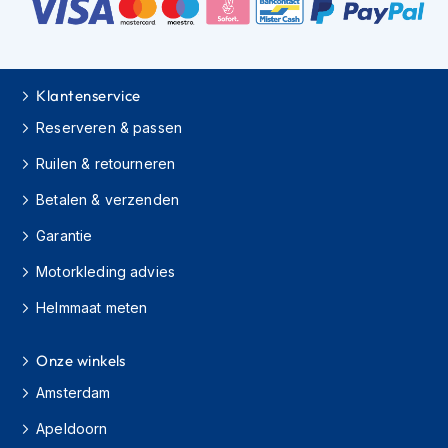
h
i
o
n
h
Klantenservice
e
Reserveren & passen
l
m
Ruilen & retourneren
e
n
Betalen & verzenden
V
Garantie
e
s
Motorkleding advies
p
a
Helmmaat meten
h
e
l
Onze winkels
m
Amsterdam
e
n
Apeldoorn