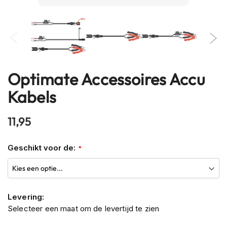
h
e
l
m
e
n
Optimate Accessoires Accu
B
Ga
l
naar
Kabels
u
het
e
begin
t
11,95
o
van
o
de
t
Geschikt voor de:
afbeeldingen-
h
gallerij
h
e
l
m
Levering:
e
Selecteer een maat om de levertijd te zien
n