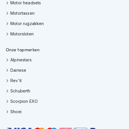
e
Motor headsets
r
h
Motortassen
e
l
Motor rugzakken
m
Motorsloten
e
n
Onze topmerken
B
o
Alpinestars
x
e
Dainese
r
h
Rev'it
e
l
Schuberth
m
e
Scorpion EXO
n
Shoei
F
a
s