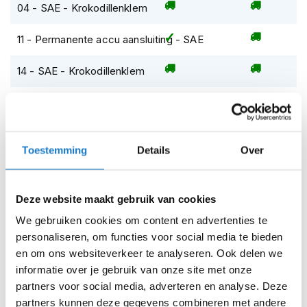
m
04 - SAE - Krokodillenklem
Dit nummer vind je terug op de afbeeldingen van de
e
producten, en tevens in de uitklapselectie welke je gebruikt
n
11 - Permanente accu aansluiting - SAE
om een specifiek product te selecteren.
S
t
14 - SAE - Krokodillenklem
Permanente accu aansluiting - SAE
i
01
(5A max):
Aan de ene kant twee
l
21 - Permanente accu aansluiting - DC
ringen om op de accu te bevestigen,
l
e
aan de andere kant een SAE plug.
Op voorraad
m
Voorzien van zekering. Deze kabel
o
Toestemming
Details
Over
Op voorraad bij Optimate 2-4 werkdagen
wordt met de meeste Optimate
t
laders meegeleverd.
o
Leverbaar na deze datum
r
5A max
Levertijd onbekend, neem eventueel contact met ons op
Deze website maakt gebruik van cookies
h
e
15A zekering
Niet meer leverbaar
We gebruiken cookies om content en advertenties te
l
M6 ogen
personaliseren, om functies voor social media te bieden
m
Zo werkt Reserveren & Passen
e
en om ons websiteverkeer te analyseren. Ook delen we
50cm lengte
n
Controleer de winkelvoorraad in bovenstaande tabel.
informatie over je gebruik van onze site met onze
partners voor social media, adverteren en analyse. Deze
Voeg het product toe aan je winkelwagen en klik op "Ik
F
partners kunnen deze gegevens combineren met andere
l
ga bestellen".