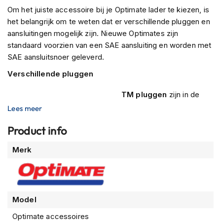
P
Om het juiste accessoire bij je Optimate lader te kiezen, is
i
het belangrijk om te weten dat er verschillende pluggen en
l
o
aansluitingen mogelijk zijn. Nieuwe Optimates zijn
t
standaard voorzien van een SAE aansluiting en worden met
e
SAE aansluitsnoer geleverd.
n
h
Verschillende pluggen
e
l
TM pluggen
zijn in de
m
e
jaren veel gebruikt voor
Lees meer
n
diverse
Product info
toepassingen in auto’s
P
en op motorfietsen maar
i
Meer
Merk
n
deze
informatie
l
pluggen zijn niet heel
o
goed bestand tegen
c
vocht.
k
Model
h
e
SAE pluggen
zijn
Optimate accessoires
l