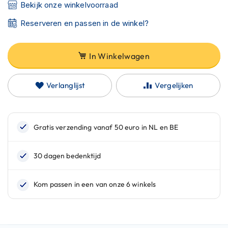
C
Bekijk onze winkelvoorraad
a
r
Reserveren en passen in de winkel?
b
o
n
In Winkelwagen
h
e
l
Verlanglijst
Vergelijken
m
e
n
E
n
d
u
r
o
h
e
l
m
e