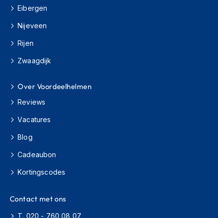
H
Eibergen
e
r
Nijeveen
e
n
Rijen
s
c
Zwaagdijk
o
o
t
Over Voordeelhelmen
e
Reviews
r
h
Vacatures
e
l
Blog
m
e
Cadeaubon
n
Kortingscodes
D
a
m
Contact met ons
e
s
T. 020 - 760 08 07