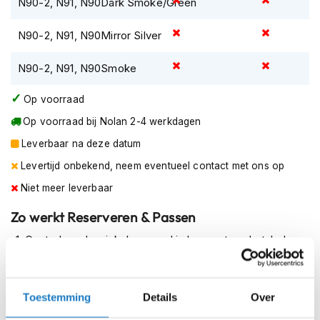
N90-2, N91, N90Dark Smoke/Green
m
e
N90-2, N91, N90Mirror Silver
n
R
N90-2, N91, N90Smoke
a
c
Op voorraad
e
h
Op voorraad bij Nolan 2-4 werkdagen
e
Leverbaar na deze datum
l
m
Levertijd onbekend, neem eventueel contact met ons op
e
n
Niet meer leverbaar
Zo werkt Reserveren & Passen
R
e
Controleer de winkelvoorraad in bovenstaande tabel.
t
r
Voeg het product toe aan je winkelwagen en klik op "Ik
o
ga bestellen".
h
e
Toestemming
Details
Over
Selecteer je winkel bij "Vrijblijvende winkelreservering"
l