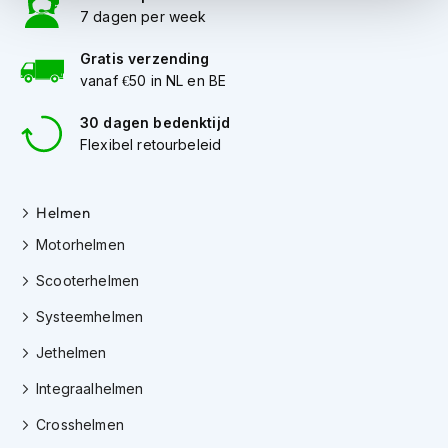
i
7 dagen per week
p
b
Gratis verzending
a
vanaf €50 in NL en BE
c
k
30 dagen bedenktijd
h
Flexibel retourbeleid
e
l
m
e
Helmen
n
Motorhelmen
H
Scooterhelmen
e
r
Systeemhelmen
e
n
Jethelmen
m
o
Integraalhelmen
t
o
Crosshelmen
r