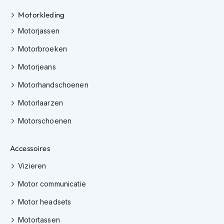
h
e
Motorkleding
l
Motorjassen
m
e
Motorbroeken
n
Motorjeans
D
a
Motorhandschoenen
m
e
Motorlaarzen
s
m
Motorschoenen
o
t
o
Accessoires
r
h
Vizieren
e
l
Motor communicatie
m
Motor headsets
e
n
Motortassen