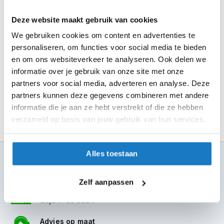
en rond je bestelling af.
m
e
Seintje ontvangen via e-mail? Kom je artikelen passen in
Deze website maakt gebruik van cookies
n
de winkel.
We gebruiken cookies om content en advertenties te
S
personaliseren, om functies voor social media te bieden
Alles naar tevredenheid? Betaal in de winkel.
t
en om ons websiteverkeer te analyseren. Ook delen we
i
Alles over Reserveren & Passen
l
informatie over je gebruik van onze site met onze
l
partners voor social media, adverteren en analyse. Deze
e
partners kunnen deze gegevens combineren met andere
m
informatie die je aan ze hebt verstrekt of die ze hebben
o
t
verzameld op basis van jouw gebruik van hun services.
o
r
h
Alles toestaan
e
100+ topmerken
l
compleet aanbod
m
Zelf aanpassen
e
6 winkels in NL
n
altijd in de buurt
F
Advies op maat
l