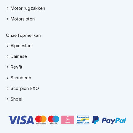
K
Motor rugzakken
i
n
Motorsloten
d
e
r
Onze topmerken
m
o
Alpinestars
t
o
Dainese
r
h
Rev'it
e
Schuberth
l
m
Scorpion EXO
e
n
Shoei
S
c
o
o
t