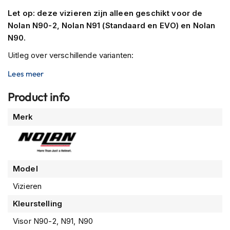
n
Let op: deze vizieren zijn alleen geschikt voor de
Nolan N90-2, Nolan N91 (Standaard en EVO) en Nolan
H
e
N90.
l
Uitleg over verschillende varianten:
m
e
Clear is het standaard heldere vizier
Lees meer
n
m
Dark Smoke/Green is een donker getint vizier
Product info
e
Smoke is een getint vizier
t
Meer
z
Merk
Mirror Silver is een spiegelend vizier
o
informatie
n
n
Hier is hoe het werkt:
e
Selecteer de variant naar keuze,
v
Model
i
Klik op ‘In winkelmand’.
z
Vizieren
i
e
Kleurstelling
r
Visor N90-2, N91, N90