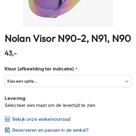
h
e
l
m
e
n
Nolan Visor N90-2, N91, N90
Ga
naar
B
het
l
43,-
u
begin
e
van
t
Kleur (afbeelding ter indicatie)
de
o
o
afbeeldingen-
t
gallerij
h
h
Levering:
e
Selecteer een maat om de levertijd te zien
l
m
Bekijk onze winkelvoorraad
e
n
Reserveren en passen in de winkel?