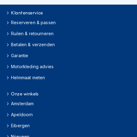
e
r
Klantenservice
h
e
Reserveren & passen
l
m
Ruilen & retourneren
e
n
Betalen & verzenden
B
Garantie
o
x
Motorkleding advies
e
r
Helmmaat meten
h
e
Onze winkels
l
m
Amsterdam
e
n
Apeldoorn
F
Eibergen
a
s
Nijeveen