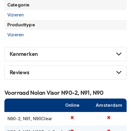
P
Categorie
i
l
Vizieren
o
t
Producttype
e
Vizieren
n
h
e
l
Kenmerken
m
e
n
Reviews
P
i
n
Voorraad
Nolan Visor N90-2, N91, N90
l
o
Online
Amsterdam
c
k
N90-2, N91, N90Clear
h
e
l