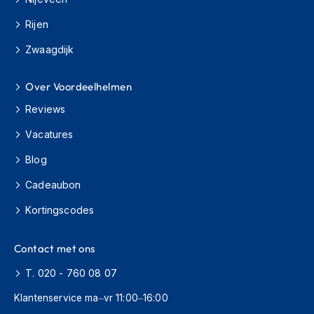
h
i
Rijen
o
Zwaagdijk
n
h
e
Over Voordeelhelmen
l
m
Reviews
e
n
Vacatures
V
Blog
e
s
Cadeaubon
p
Kortingscodes
a
h
e
Contact met ons
l
m
T. 020 - 760 08 07
e
n
Klantenservice ma–vr 11:00–16:00