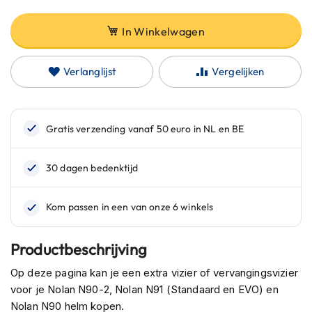
C
a
r
In Winkelwagen
b
o
n
Verlanglijst
Vergelijken
h
e
l
m
e
n
E
n
d
u
r
o
Productbeschrijving
h
e
Op deze pagina kan je een extra vizier of vervangingsvizier
l
voor je Nolan N90-2, Nolan N91 (Standaard en EVO) en
m
Nolan N90 helm kopen.
e