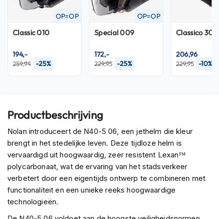
P
i
OP=OP
OP=OP
l
o
Classic 010
Special 009
Classico 301
t
e
194,-
172,-
206,96
n
-25%
-25%
-10%
259,94
229,95
229,95
h
e
l
m
e
Productbeschrijving
n
Nolan introduceert de N40-5 06, een jethelm die kleur
P
i
brengt in het stedelijke leven. Deze tijdloze helm is
n
vervaardigd uit hoogwaardig, zeer resistent Lexan™
l
polycarbonaat, wat de ervaring van het stadsverkeer
o
verbetert door een eigentijds ontwerp te combineren met
c
k
functionaliteit en een unieke reeks hoogwaardige
h
technologieën.
e
l
De N40-5 06 voldoet aan de hoogste veiligheidsnormen