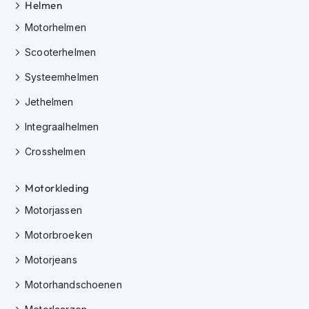
e
Helmen
r
Motorhelmen
h
e
Scooterhelmen
l
m
Systeemhelmen
e
n
Jethelmen
B
Integraalhelmen
o
x
Crosshelmen
e
r
Motorkleding
h
e
Motorjassen
l
m
Motorbroeken
e
n
Motorjeans
F
Motorhandschoenen
a
s