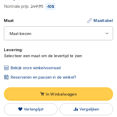
C
de
Normale prijs
249,95
a
-10%
r
afbeeldingen-
b
gallerij
Maat
Maattabel
o
n
h
e
l
m
Levering:
e
Selecteer een maat om de levertijd te zien
n
E
Bekijk onze winkelvoorraad
n
d
Reserveren en passen in de winkel?
u
r
o
In Winkelwagen
h
e
l
Verlanglijst
Vergelijken
m
e