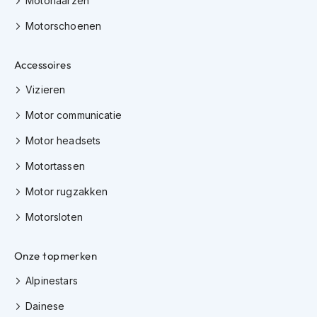
Motorlaarzen
h
i
Motorschoenen
o
n
Accessoires
h
e
Vizieren
l
m
Motor communicatie
e
n
Motor headsets
V
Motortassen
e
s
Motor rugzakken
p
a
Motorsloten
h
e
l
Onze topmerken
m
e
Alpinestars
n
Dainese