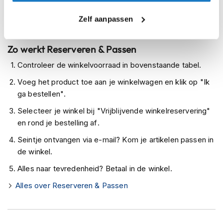
h
e
Levertijd onbekend, neem eventueel contact met ons op
Zelf aanpassen
l
Niet meer leverbaar
m
e
Zo werkt Reserveren & Passen
n
Controleer de winkelvoorraad in bovenstaande tabel.
D
a
Voeg het product toe aan je winkelwagen en klik op "Ik
m
ga bestellen".
e
s
Selecteer je winkel bij "Vrijblijvende winkelreservering"
m
en rond je bestelling af.
o
t
Seintje ontvangen via e-mail? Kom je artikelen passen in
o
de winkel.
r
h
Alles naar tevredenheid? Betaal in de winkel.
e
l
Alles over Reserveren & Passen
m
e
n