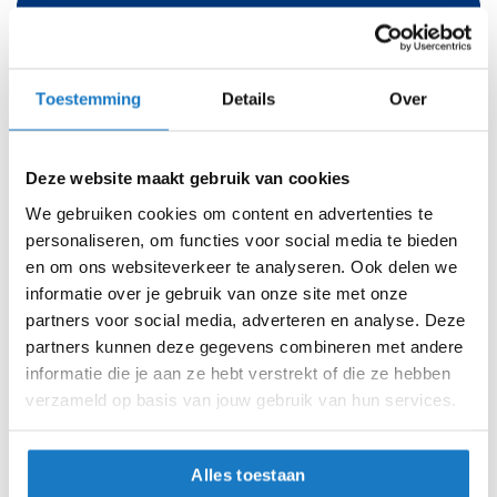
i
Online
Amsterdam
en ESS III. Het ultrabrede, diepe en krasbestendige vizier
p
met een verstelbaar Vision Protection System (VPS) en
b
XXS (54cm)
UV-bescherming tot 400nm zorgt voor een helder en
a
comfortabel zicht onder alle omstandigheden.
Toestemming
Details
Over
c
XS (55cm)
k
Kies voor de Nolan N40-5 06 en ervaar een nieuwe
h
dimensie van stedelijk motorleven, waar veiligheid, comfort
e
S (56cm)
Deze website maakt gebruik van cookies
l
en stijl samenkomen in één hoogwaardig product. Deze
m
We gebruiken cookies om content en advertenties te
helm biedt niet alleen bescherming, maar ook een stijlvolle
M (58cm)
e
personaliseren, om functies voor social media te bieden
en comfortabele rijervaring, perfect afgestemd op de
n
en om ons websiteverkeer te analyseren. Ook delen we
moderne motorist.
L (60cm)
20-08-2026
20-08-2026
H
informatie over je gebruik van onze site met onze
e
partners voor social media, adverteren en analyse. Deze
XL (62cm)
r
partners kunnen deze gegevens combineren met andere
e
informatie die je aan ze hebt verstrekt of die ze hebben
XXL (63cm)
n
m
verzameld op basis van jouw gebruik van hun services.
o
Op voorraad
t
Op voorraad bij Nolan 2-4 werkdagen
o
Alles toestaan
r
Leverbaar na deze datum