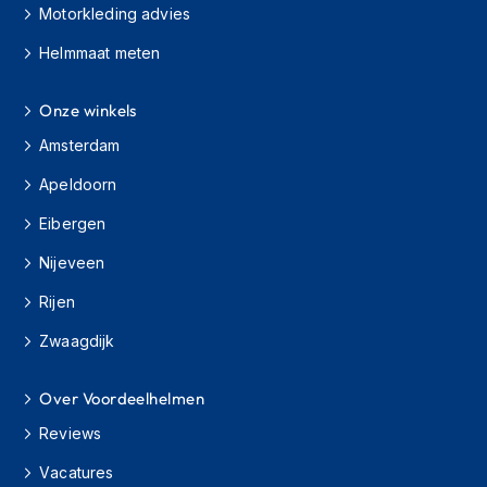
Motorkleding advies
s
c
Helmmaat meten
o
o
t
Onze winkels
e
r
Amsterdam
h
e
Apeldoorn
l
m
Eibergen
e
Nijeveen
n
Rijen
K
i
Zwaagdijk
n
d
e
Over Voordeelhelmen
r
s
Reviews
c
o
Vacatures