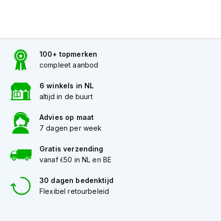
K
i
n
d
e
100+ topmerken
r
m
compleet aanbod
o
t
6 winkels in NL
o
altijd in de buurt
r
h
Advies op maat
e
7 dagen per week
l
m
e
Gratis verzending
n
vanaf €50 in NL en BE
S
30 dagen bedenktijd
c
Flexibel retourbeleid
o
o
t