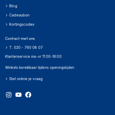
o
Blog
t
e
Cadeaubon
r
h
Kortingscodes
e
l
m
Contact met ons
e
n
T. 020 - 760 08 07
S
Klantenservice ma–vr 11:00–16:00
y
s
Winkels bereikbaar tijdens openingstijden
t
e
Stel online je vraag
e
m
h
e
l
m
e
n