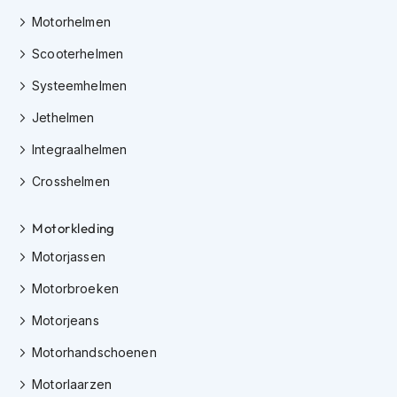
e
r
Motorhelmen
h
Scooterhelmen
e
l
Systeemhelmen
m
e
Jethelmen
n
Integraalhelmen
B
o
Crosshelmen
x
e
r
Motorkleding
h
Motorjassen
e
l
Motorbroeken
m
e
Motorjeans
n
Motorhandschoenen
F
a
Motorlaarzen
s