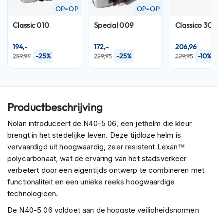
P
OP=OP
OP=OP
i
l
Classic 010
Special 009
Classico 301
o
t
194,-
172,-
206,96
e
-25%
-25%
-10%
259,94
229,95
229,95
n
h
e
l
m
e
Productbeschrijving
n
Nolan introduceert de N40-5 06, een jethelm die kleur
P
brengt in het stedelijke leven. Deze tijdloze helm is
i
vervaardigd uit hoogwaardig, zeer resistent Lexan™
n
polycarbonaat, wat de ervaring van het stadsverkeer
l
o
verbetert door een eigentijds ontwerp te combineren met
c
functionaliteit en een unieke reeks hoogwaardige
k
technologieën.
h
e
De N40-5 06 voldoet aan de hoogste veiligheidsnormen
l