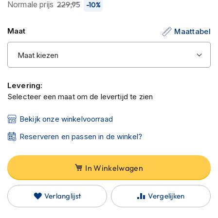
C
de
Normale prijs
229,95
-10%
a
afbeeldingen-
r
gallerij
b
Maat
Maattabel
o
n
h
e
l
Levering:
m
e
Selecteer een maat om de levertijd te zien
n
Bekijk onze winkelvoorraad
E
n
Reserveren en passen in de winkel?
d
u
r
In Winkelwagen
o
h
e
Verlanglijst
Vergelijken
l
m
e