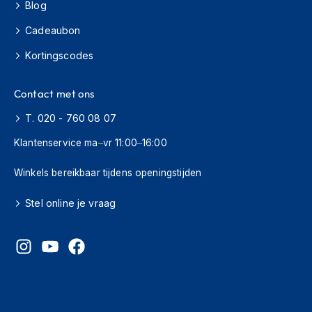
o
Blog
t
e
Cadeaubon
r
Kortingscodes
h
e
l
Contact met ons
m
e
T. 020 - 760 08 07
n
Klantenservice ma–vr 11:00–16:00
S
y
Winkels bereikbaar tijdens openingstijden
s
t
e
Stel online je vraag
e
m
h
e
l
m
e
n