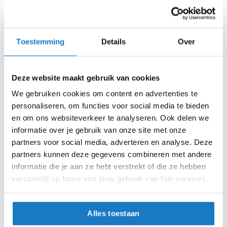
Online
Amsterdam
en ESS III. Het ultrabrede, diepe en krasbestendige vizier
i
met een verstelbaar Vision Protection System (VPS) en
p
XXS (54cm)
UV-bescherming tot 400nm zorgt voor een helder en
b
a
comfortabel zicht onder alle omstandigheden.
Toestemming
Details
Over
c
XS (55cm)
Kies voor de Nolan N40-5 06 en ervaar een nieuwe
k
h
dimensie van stedelijk motorleven, waar veiligheid, comfort
S (56cm)
e
Deze website maakt gebruik van cookies
en stijl samenkomen in één hoogwaardig product. Deze
l
helm biedt niet alleen bescherming, maar ook een stijlvolle
We gebruiken cookies om content en advertenties te
M (58cm)
m
en comfortabele rijervaring, perfect afgestemd op de
e
personaliseren, om functies voor social media te bieden
n
moderne motorist.
L (60cm)
en om ons websiteverkeer te analyseren. Ook delen we
informatie over je gebruik van onze site met onze
H
XL (62cm)
partners voor social media, adverteren en analyse. Deze
e
r
partners kunnen deze gegevens combineren met andere
e
XXL (63cm)
informatie die je aan ze hebt verstrekt of die ze hebben
n
verzameld op basis van jouw gebruik van hun services.
m
Op voorraad
o
t
Op voorraad bij Nolan 2-4 werkdagen
o
Alles toestaan
Leverbaar na deze datum
r