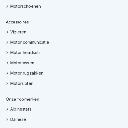
h
Motorschoenen
i
o
n
Accessoires
h
e
Vizieren
l
Motor communicatie
m
e
Motor headsets
n
Motortassen
V
e
Motor rugzakken
s
p
Motorsloten
a
h
e
Onze topmerken
l
m
Alpinestars
e
n
Dainese