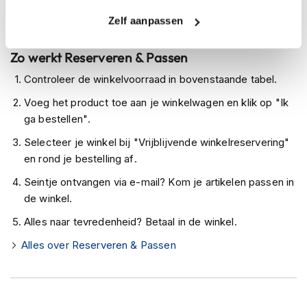
h
Levertijd onbekend, neem eventueel contact met ons op
e
Zelf aanpassen
l
Niet meer leverbaar
m
Zo werkt Reserveren & Passen
e
n
Controleer de winkelvoorraad in bovenstaande tabel.
D
Voeg het product toe aan je winkelwagen en klik op "Ik
a
ga bestellen".
m
e
Selecteer je winkel bij "Vrijblijvende winkelreservering"
s
en rond je bestelling af.
m
o
Seintje ontvangen via e-mail? Kom je artikelen passen in
t
de winkel.
o
r
Alles naar tevredenheid? Betaal in de winkel.
h
e
Alles over Reserveren & Passen
l
m
e
n