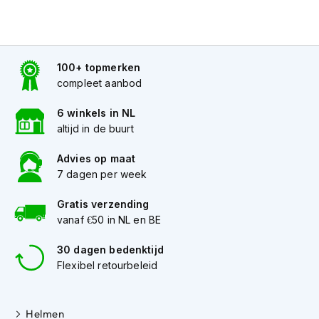
K
i
n
d
e
100+ topmerken
r
compleet aanbod
m
o
6 winkels in NL
t
altijd in de buurt
o
r
Advies op maat
h
e
7 dagen per week
l
m
Gratis verzending
e
vanaf €50 in NL en BE
n
30 dagen bedenktijd
S
Flexibel retourbeleid
c
o
o
t
Helmen